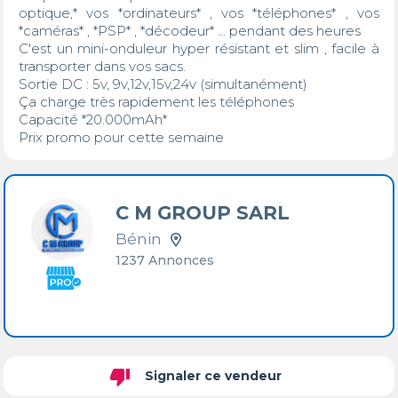
optique,* vos *ordinateurs* , vos *téléphones* , vos 
*caméras* , *PSP* , *décodeur* ... pendant des heures 

C'est un mini-onduleur hyper résistant et slim , facile à 
transporter dans vos sacs.

Sortie DC : 5v, 9v,12v,15v,24v (simultanément)

Ça charge très rapidement les téléphones 

Capacité *20.000mAh* 

Prix promo pour cette semaine
C M GROUP SARL
Bénin
1237 Annonces
thumb_down
Signaler ce vendeur