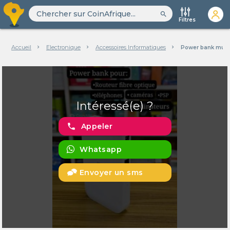
search
Filtres
Accueil
Electronique
Accessoires Informatiques
Power bank multi
Intéressé(e) ?
phone
Appeler
Whatsapp
Envoyer un sms