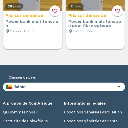
28
jours
2
mois
favorite_border
favorite_border
Prix sur demande
Prix sur demande
Power bank multifonctio
Power bank multifonctio
n
n pour fibre optique
location_on
location_on
Cotonou, Bénin
Cotonou, Bénin
Changer de pays
A propos de CoinAfrique
Informations légales
Qui sommes nous ?
Conditions générales d’utilisation
L'actualité de CoinAfrique
Conditions générales de vente