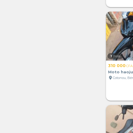
1
mois
310 000
CFA
Moto haoju
location_on
Cotonou, Bé