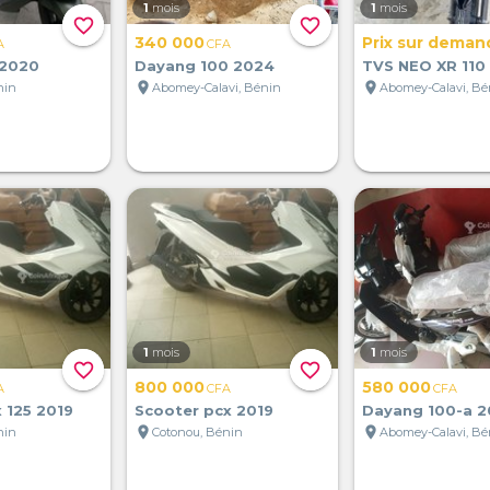
1
mois
1
mois
favorite_border
favorite_border
340 000
Prix sur deman
A
CFA
 2020
Dayang 100 2024
TVS NEO XR 110
location_on
location_on
nin
Abomey-Calavi, Bénin
Abomey-Calavi, Bé
1
mois
1
mois
favorite_border
favorite_border
800 000
580 000
A
CFA
CFA
 125 2019
Scooter pcx 2019
Dayang 100-a 
location_on
location_on
nin
Cotonou, Bénin
Abomey-Calavi, Bé