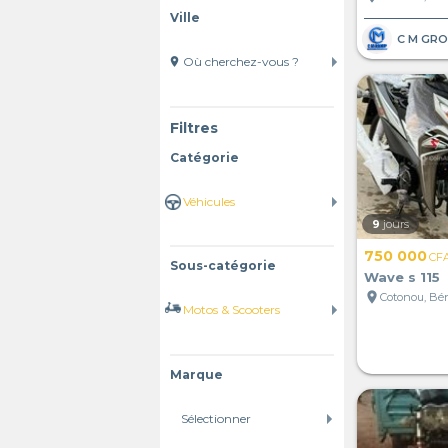
Ville
location_on
Filtres
Catégorie
9
jours
750 000
CF
Sous-catégorie
Wave s 115
location_on
Cotonou, Bé
Marque