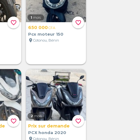
1
mois
favorite_border
favorite_border
650 000
CFA
Pcx moteur 150
location_on
Cotonou, Bénin
2
mois
favorite_border
favorite_border
de
Prix sur demande
PCX honda 2020
location_on
Cotonou, Bénin