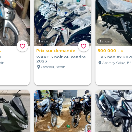
1
mois
1
mois
favorite_border
favorite_border
Prix sur demande
500 000
A
CFA
0
WAVE S noir ou cendre
TVS neo nx 202
2023
location_on
nin
Abomey-Calavi, Bé
location_on
Cotonou, Bénin