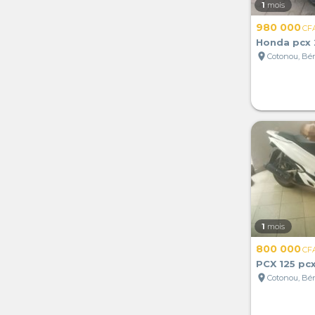
1
mois
980 000
CF
Honda pcx
location_on
Cotonou, Bé
1
mois
800 000
CF
PCX 125 pcx
location_on
Cotonou, Bé