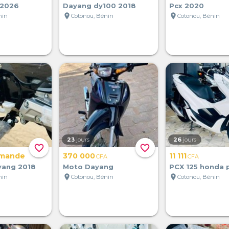
 2026
Dayang dy100 2018
Pcx 2020
location_on
location_on
nin
Cotonou, Bénin
Cotonou, Bénin
23
jours
26
jours
favorite_border
favorite_border
emande
370 000
11 111
CFA
CFA
yang 2018
Moto Dayang
PCX 125 honda 
location_on
location_on
nin
Cotonou, Bénin
Cotonou, Bénin