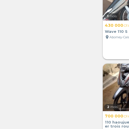
1
mois
430 000
CF
Wave 110 S
location_on
Abomey-Cala
2
mois
700 000
CF
110 haouju
er trois ro