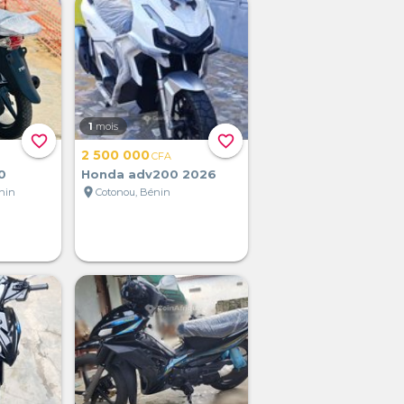
1
mois
favorite_border
favorite_border
2 500 000
CFA
0
Honda adv200 2026
location_on
nin
Cotonou, Bénin