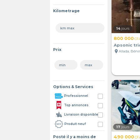
Kilometrage
14
jours
800 000
CF
Apsonic tri
Prix
location_on
Allada, Béni
Options & Services
Professionnel
Top annonces
Livraison disponible
Produit neuf
17
jours
490 000
Posté il y a moins de
CF