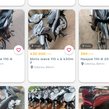
1
mois
1
mois
favorite_border
favorite_border
430 000
390
CFA
CFA
e 110-6
Moto wave 110 s à 430m
Haojue 110-6 2
il
location_on
nin
Cotonou, Bénin
location_on
Cotonou, Bénin