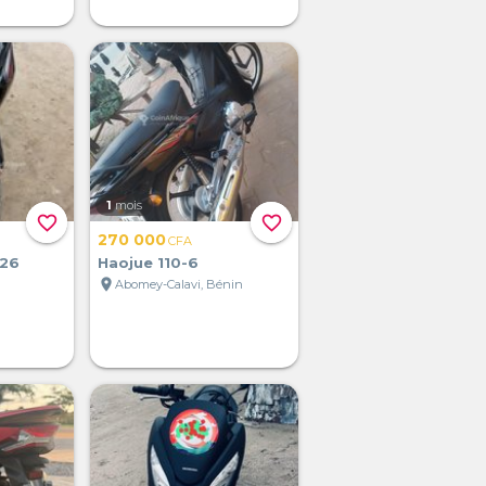
1
mois
favorite_border
favorite_border
270 000
CFA
026
Haojue 110-6
location_on
Abomey-Calavi, Bénin