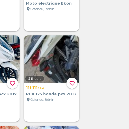
Moto électrique Ekon
location_on
Cotonou, Bénin
26
jours
favorite_border
favorite_border
111 111
CFA
pcx 2017
PCX 125 honda pcx 2013
location_on
Cotonou, Bénin