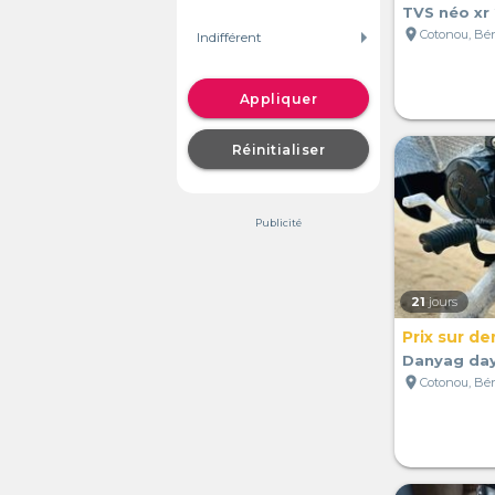
TVS néo xr
location_on
Cotonou, Bé
Appliquer
Réinitialiser
Publicité
21
jours
Prix sur d
Danyag da
location_on
Cotonou, Bé