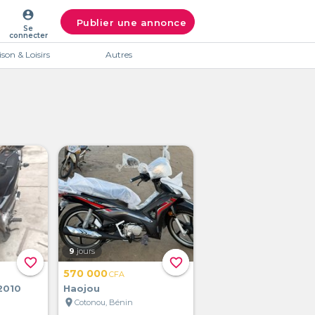
account_circle
Publier une annonce
Se
connecter
son & Loisirs
Autres
9
jours
favorite_border
favorite_border
570 000
CFA
2010
Haojou
location_on
Cotonou, Bénin