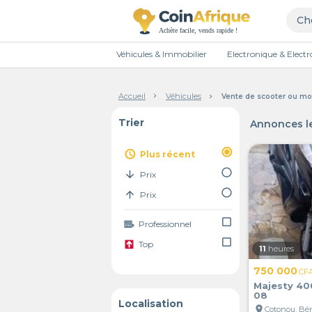
Véhicules & Immobilier
Electronique & Elec
Accueil
Véhicules
Vente de scooter ou mo
Trier
Annonces le
radio_button_checked
access_time
Plus récent
radio_button_unchecked
arrow_downward
Prix
radio_button_unchecked
arrow_upward
Prix
check_box_outline_blank
Professionnel
check_box_outline_blank
Top
11
heures
750 000
CF
Majesty 40
08
Localisation
location_on
Cotonou, Bé