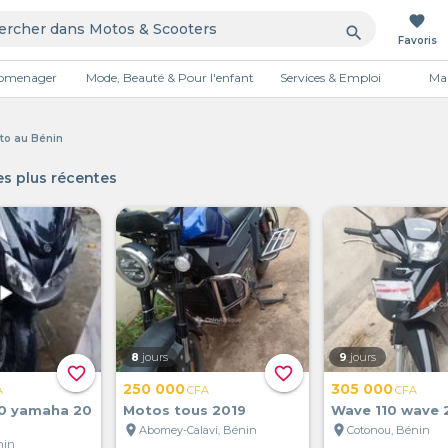
favorite
search
Favoris
tromenager
Mode, Beauté & Pour l'enfant
Services & Emploi
Mai
Publicité
to au Bénin
s plus récentes
8
jours
9
jours
favorite_border
favorite_border
250 000
305 000
A
CFA
CFA
0 yamaha 20
Motos tous 2019
Wave 110 wave 
location_on
location_on
Abomey-Calavi, Bénin
Cotonou, Bénin
nin