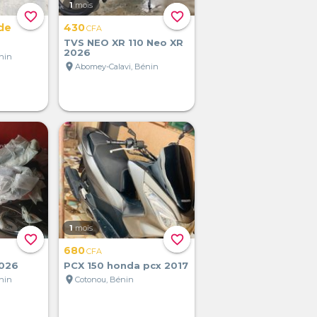
1
mois
favorite_border
favorite_border
de
430
CFA
TVS NEO XR 110 Neo XR
2026
nin
location_on
Abomey-Calavi, Bénin
1
mois
favorite_border
favorite_border
680
CFA
2026
PCX 150 honda pcx 2017
location_on
nin
Cotonou, Bénin