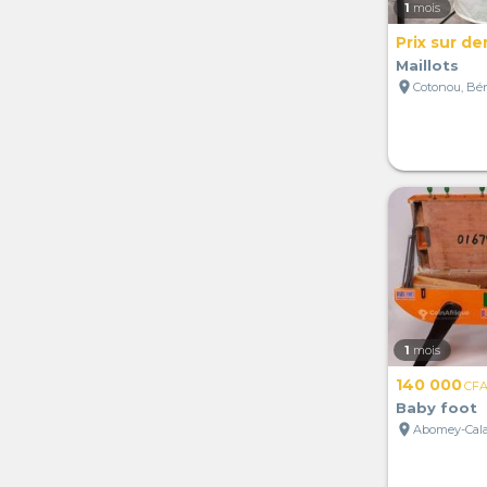
1
mois
Prix sur d
Maillots
location_on
Cotonou, Bé
1
mois
140 000
CF
Baby foot
location_on
Abomey-Cala