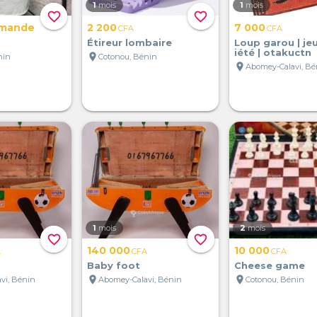
1
mois
1
mois
favorite_border
favorite_border
emande
2 200
7 000
CFA
CFA
Étireur lombaire
Loup garou | je
iété | otakuctn
location_on
nin
Cotonou, Bénin
location_on
Abomey-Calavi, Bé
1
mois
2
mois
favorite_border
favorite_border
140 000
10 000
A
CFA
CFA
Baby foot
Cheese game
location_on
location_on
vi, Bénin
Abomey-Calavi, Bénin
Cotonou, Bénin