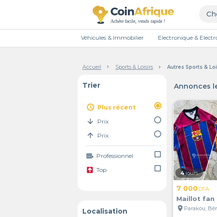
Véhicules & Immobilier
Electronique & Elec
Accueil
Sports & Loisirs
Autres Sports & Lo
Trier
Annonces le
radio_button_checked
access_time
Plus récent
radio_button_unchecked
arrow_downward
Prix
radio_button_unchecked
arrow_upward
Prix
check_box_outline_blank
Professionnel
check_box_outline_blank
Top
4
jours
7 000
CFA
Maillot fan
location_on
Parakou, Bé
Localisation