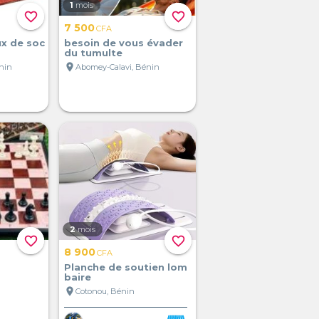
1
mois
favorite_border
favorite_border
7 500
CFA
ux de soc
besoin de vous évader
du tumulte
location_on
nin
Abomey-Calavi, Bénin
2
mois
favorite_border
favorite_border
8 900
CFA
Planche de soutien lom
baire
location_on
Cotonou, Bénin