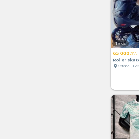
1
mois
65 000
CFA
Roller skat
location_on
Cotonou, Bé