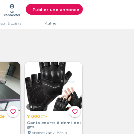
account_circle
Publier une annonce
Se
connecter
son & Loisirs
Autres
11
jours
favorite_border
favorite_border
de
7 000
CFA
Gants courts à demi-doi
gts
location_on
Abomey-Calavi, Bénin