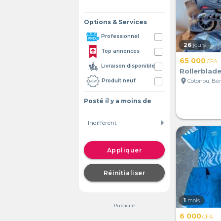
Options & Services
Professionnel
26
jours
Top annonces
65 000
CFA
Livraison disponible
Rollerblad
location_on
Cotonou, Bé
Produit neuf
Posté il y a moins de
Appliquer
Réinitialiser
1
mois
Publicité
6 000
CFA