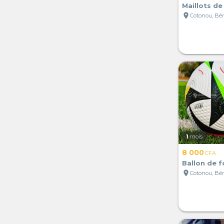
Maillots de
location_on
Cotonou, Bé
1
mois
8 000
CFA
Ballon de f
location_on
Cotonou, Bé