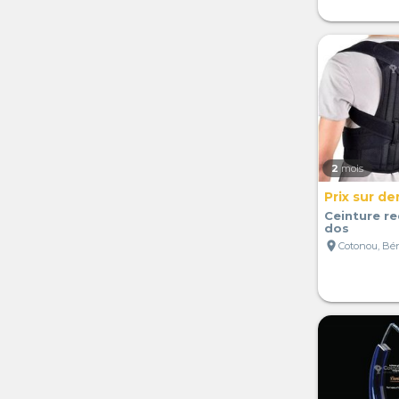
2
mois
Prix sur d
Ceinture r
dos
location_on
Cotonou, Bé