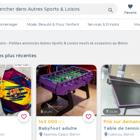
favorite
search
Favoris
tromenager
Mode, Beauté & Pour l'enfant
Services & Emploi
Mai
Publicité
isirs - Petites annonces Autres Sports & Loisirs neufs et occasions au Bénin
s plus récentes
5
jours
7
jours
favorite_border
favorite_border
145 000
Prix sur deman
CFA
Babyfoot adulte
Table de tennis
location_on
location_on
nin
Abomey-Calavi, Bénin
Cotonou, Bénin