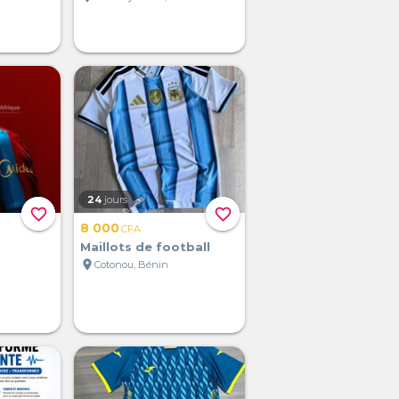
24
jours
favorite_border
favorite_border
8 000
CFA
Maillots de football
location_on
Cotonou, Bénin