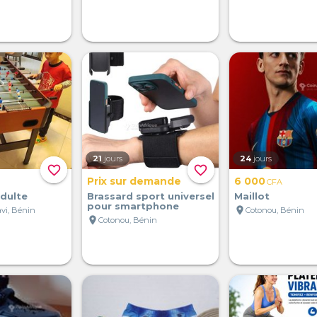
21
jours
24
jours
favorite_border
favorite_border
Prix sur demande
6 000
CFA
dulte
Brassard sport universel
Maillot
pour smartphone
location_on
vi, Bénin
Cotonou, Bénin
location_on
Cotonou, Bénin