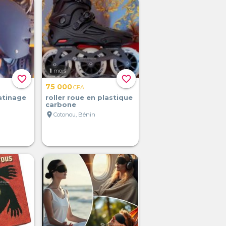
1
mois
favorite_border
favorite_border
75 000
CFA
atinage
roller roue en plastique
carbone
location_on
Cotonou, Bénin