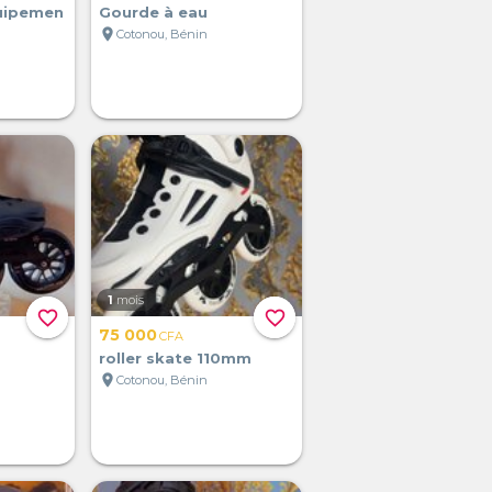
quipemen
Gourde à eau
location_on
Cotonou, Bénin
1
mois
favorite_border
favorite_border
75 000
CFA
roller skate 110mm
location_on
Cotonou, Bénin