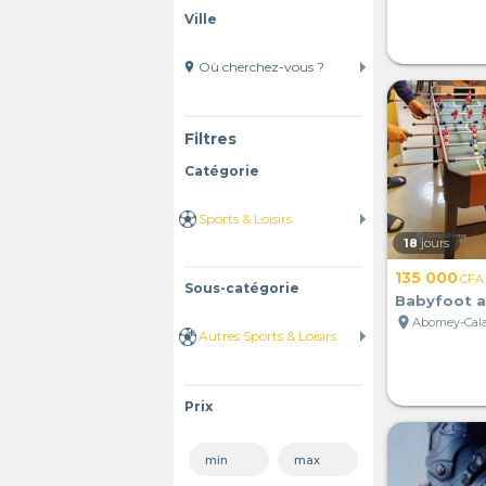
Ville
location_on
Filtres
Catégorie
18
jours
135 000
CFA
Sous-catégorie
Babyfoot a
location_on
Abomey-Cala
Prix