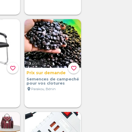
3
jours
favorite_border
favorite_border
Prix sur demande
Semences de campeché
pour vos clotures
location_on
Parakou, Bénin