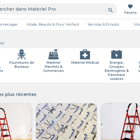
favorite
search
Favoris
tromenager
Mode, Beauté & Pour l'enfant
Services & Emploi
Mai
Publicité
nin
Fournitures de
Matériel
Matériel Médical
Energie,
,
Bureaux
Marchés &
Groupes
es
Commerces
Electrogène &
s
Panneaux
solaires
s plus récentes