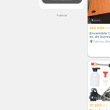
Publicité
3
jours
140 000
CF
Ensemble t
es de bure
location_on
Cotonou, Bé
8
jours
17 000
CFA