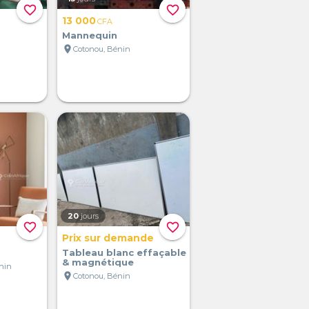
favorite_border
favorite_border
13 000
CFA
Mannequin
location_on
Cotonou, Bénin
20
jours
favorite_border
favorite_border
Prix sur demande
Tableau blanc effaçable
& magnétique
nin
location_on
Cotonou, Bénin