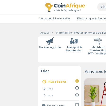
Véhicules & Immobilier
Electronique & Elec
Accueil
Matériel Pro - Petites annonces au Bé
Matériel Agricole
Transport &
Matériaux
Manutention
Construction
BTP, Outillag
Trier
Annonces le
radio_button_checked
access_time
Plus récent
radio_button_unchecked
arrow_downward
Prix
radio_button_unchecked
arrow_upward
Prix
check_box_outline_blank
Professionnel