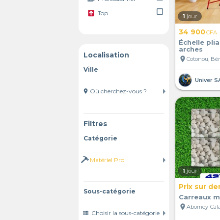
check_box_outline_blank
Top
1
jour
34 900
CFA
Échelle pli
arches
Localisation
location_on
Cotonou, Bé
Ville
Univer S
location_on
Filtres
Catégorie
1
jour
Prix sur d
Sous-catégorie
Carreaux m
location_on
Abomey-Cala
view_comfy