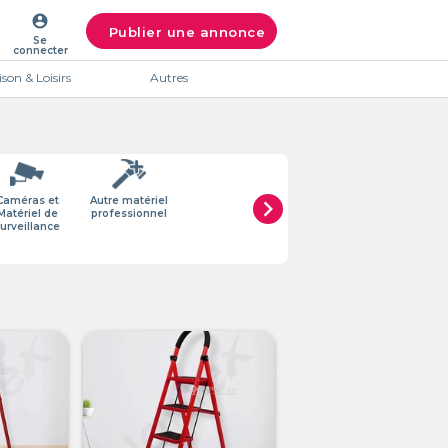
account_circle
Publier une annonce
Se
connecter
son & Loisirs
Autres
Caméras et
Autre matériel
chevron_right
Matériel de
professionnel
urveillance