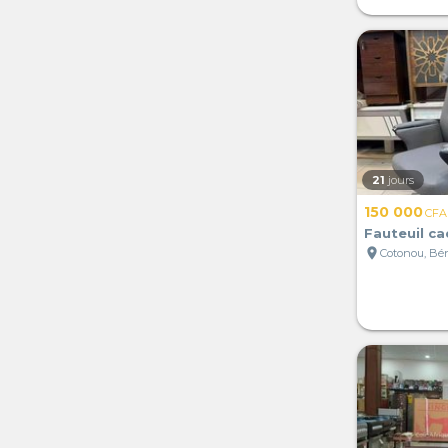
21
jours
150 000
CFA
Fauteuil ca
location_on
Cotonou, Bé