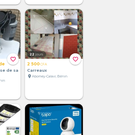
22
jours
favorite_border
favorite_border
de
2 500
CFA
se de sa
Carreaux
location_on
Abomey-Calavi, Bénin
nin