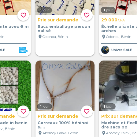
1
jour
1
jour
favorite_border
favorite_border
Prix sur demande
29 000
CFA
ante avec 6 m
Sacs emballage person
Échelle pliante 
nalisé
arches
location_on
location_on
nin
Cotonou, Bénin
Cotonou, Bénin
ALE
Univer SALE
1
jour
1
jour
favorite_border
favorite_border
emande
Prix sur demande
Prix sur deman
ade in benin
Carreaux 100% béninoi
Machine et ficel
s....
dre sacs pp
vi, Bénin
location_on
location_on
Abomey-Calavi, Bénin
Abomey-Calavi, Bé