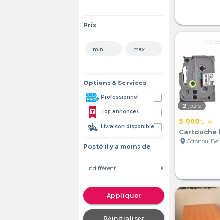
Prix
Options & Services
Professionnel
2
jours
Top annonces
5 000
CFA
Livraison disponible
Cartouche 
location_on
Cotonou, Bé
Posté il y a moins de
Appliquer
Réinitialiser