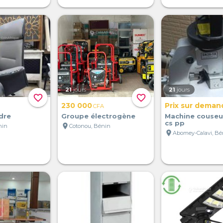
21
jours
21
jours
favorite_border
favorite_border
230 000
Prix sur deman
CFA
dre
Groupe électrogène
Machine couseu
cs pp
location_on
nin
Cotonou, Bénin
location_on
Abomey-Calavi, Bé