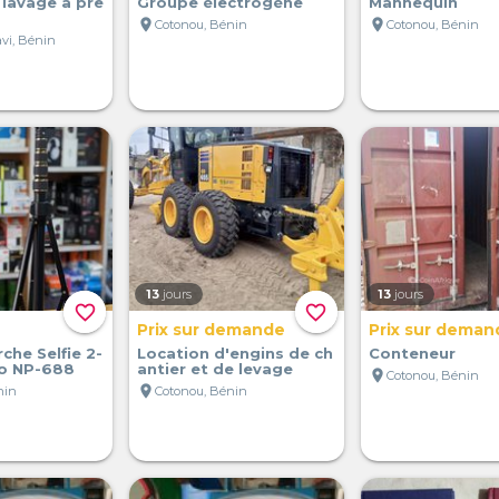
 lavage à pre
Groupe électrogène
Mannequin
location_on
location_on
Cotonou, Bénin
Cotonou, Bénin
vi, Bénin
13
jours
13
jours
favorite_border
favorite_border
Prix sur demande
Prix sur deman
che Selfie 2-
Location d'engins de ch
Conteneur
o NP-688
antier et de levage
location_on
Cotonou, Bénin
location_on
nin
Cotonou, Bénin