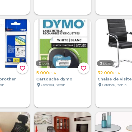
2
jours
2
jours
favorite_border
favorite_border
5 000
32 000
CFA
CFA
brother
Cartouche dymo
Chaise de visite
location_on
location_on
nin
Cotonou, Bénin
Cotonou, Bénin