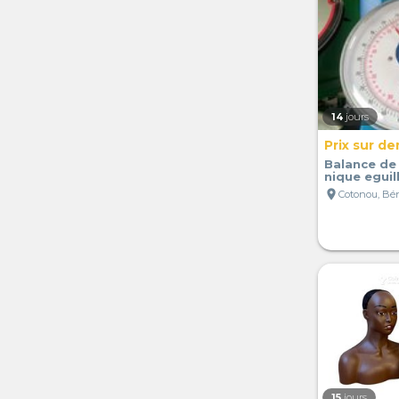
14
jours
Prix sur d
Balance de
nique eguil
location_on
Cotonou, Bé
15
jours