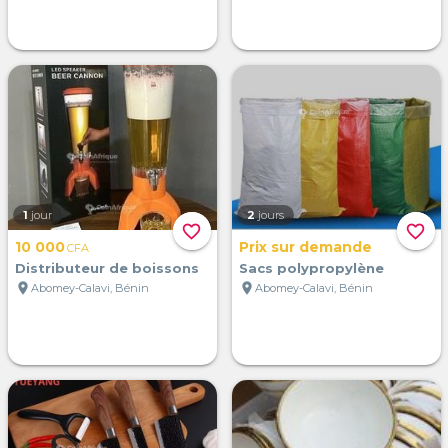
1
jour
2
jours
favorite_border
favorite_border
10 000
Prix sur demande
CFA
Distributeur de boissons
Sacs polypropylène
location_on
location_on
Abomey-Calavi, Bénin
Abomey-Calavi, Bénin