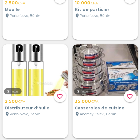
2 500
10 000
CFA
CFA
Moulle
Kit de partisier
location_on
location_on
Porto-Novo, Bénin
Porto-Novo, Bénin
2
mois
2
mois
favorite_border
favorite_border
2 500
35 000
CFA
CFA
Distributeur d'huile
Casseroles de cuisine
location_on
location_on
Porto-Novo, Bénin
Abomey-Calavi, Bénin