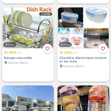
1
mois
1
mois
favorite_border
favorite_border
10 000
10 000
CFA
CFA
Range vaisselle
Glacière électrique intérie
ur en inox
location_on
Cotonou, Bénin
location_on
Cotonou, Bénin