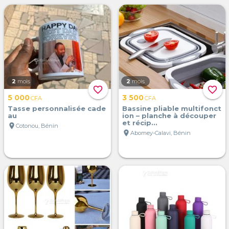
2
mois
2
mois
favorite_border
favorite_border
5 000
3 500
CFA
CFA
Tasse personnalisée cade
Bassine pliable multifonct
au
ion – planche à découper
et récip...
location_on
Cotonou, Bénin
location_on
Abomey-Calavi, Bénin