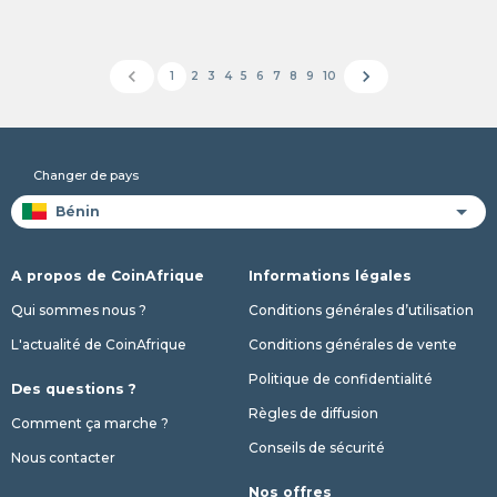
chevron_left
chevron_right
1
2
3
4
5
6
7
8
9
10
Changer de pays
A propos de CoinAfrique
Informations légales
Qui sommes nous ?
Conditions générales d’utilisation
L'actualité de CoinAfrique
Conditions générales de vente
Politique de confidentialité
Des questions ?
Règles de diffusion
Comment ça marche ?
Conseils de sécurité
Nous contacter
Nos offres