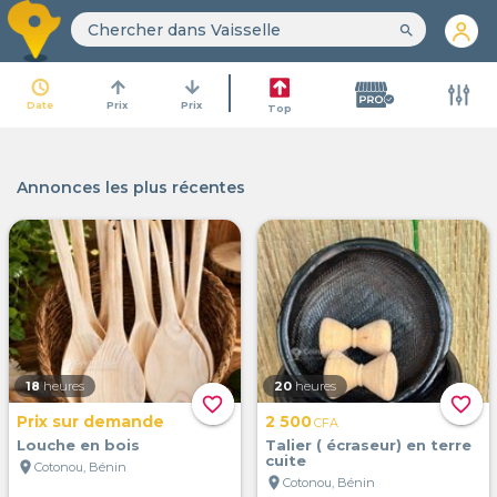
search
access_time
arrow_upward
arrow_downward
Date
Prix
Prix
Top
Annonces les plus récentes
18
heures
20
heures
favorite_border
favorite_border
Prix sur demande
2 500
CFA
Louche en bois
Talier ( écraseur) en terre
cuite
location_on
Cotonou, Bénin
location_on
Cotonou, Bénin