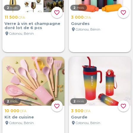
2
mois
2
mois
favorite_border
favorite_border
11 500
3 000
CFA
CFA
Verre à vin et champagne
Gourdes
doré lot de 6 pcs
location_on
Cotonou, Bénin
location_on
Cotonou, Bénin
2
mois
2
mois
favorite_border
favorite_border
10 000
3 500
CFA
CFA
Kit de cuisine
Gourde
location_on
location_on
Cotonou, Bénin
Cotonou, Bénin