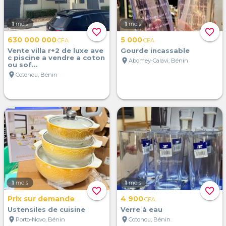
1
mois
1
mois
favorite_border
favorite_border
630 000 000
5 000
CFA
CFA
Vente villa r+2 de luxe ave
Gourde incassable
c piscine a vendre a coton
location_on
Abomey-Calavi, Bénin
ou sof...
location_on
Cotonou, Bénin
1
mois
1
mois
favorite_border
favorite_border
Prix sur demande
4 900
CFA
Ustensiles de cuisine
Verre à eau
location_on
location_on
Porto-Novo, Bénin
Cotonou, Bénin