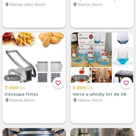
location_on
location_on
Abomey-Calavi, Bénin
Cotonou, Bénin
2
mois
2
mois
favorite_border
favorite_border
7 000
5 000
CFA
CFA
Découpe frites
Verre a whisky lot de 06
location_on
location_on
Cotonou, Bénin
Cotonou, Bénin