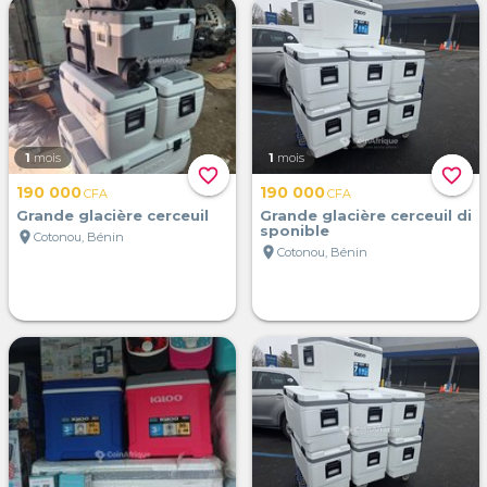
1
mois
1
mois
favorite_border
favorite_border
190 000
190 000
CFA
CFA
Grande glacière cerceuil
Grande glacière cerceuil di
sponible
location_on
Cotonou, Bénin
location_on
Cotonou, Bénin