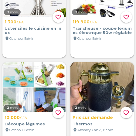
3
mois
3
mois
favorite_border
favorite_border
1 300
119 900
CFA
CFA
Ustensiles le cuisine en in
Trancheuse - coupe légum
ox
es électrique 50w réglable
location_on
location_on
Cotonou, Bénin
Cotonou, Bénin
3
mois
3
mois
favorite_border
favorite_border
10 000
Prix sur demande
CFA
Découpe légumes
Thermos
location_on
location_on
Cotonou, Bénin
Abomey-Calavi, Bénin