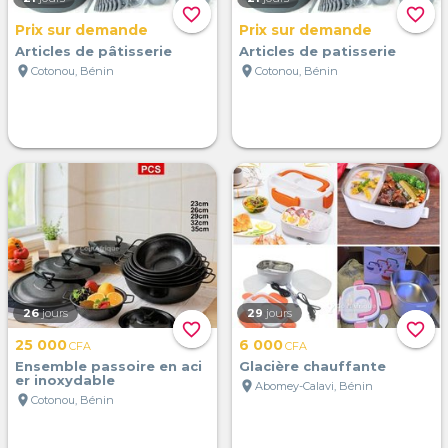
favorite_border
favorite_border
Prix sur demande
Prix sur demande
Articles de pâtisserie
Articles de patisserie
location_on
location_on
Cotonou, Bénin
Cotonou, Bénin
26
jours
29
jours
favorite_border
favorite_border
25 000
6 000
CFA
CFA
Ensemble passoire en aci
Glacière chauffante
er inoxydable
location_on
Abomey-Calavi, Bénin
location_on
Cotonou, Bénin