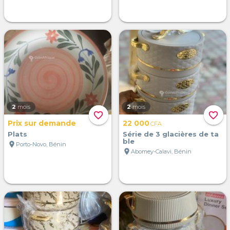
2
mois
2
mois
favorite_border
favorite_border
Prix sur demande
22 000
CFA
Plats
Série de 3 glacières de ta
ble
location_on
Porto-Novo, Bénin
location_on
Abomey-Calavi, Bénin