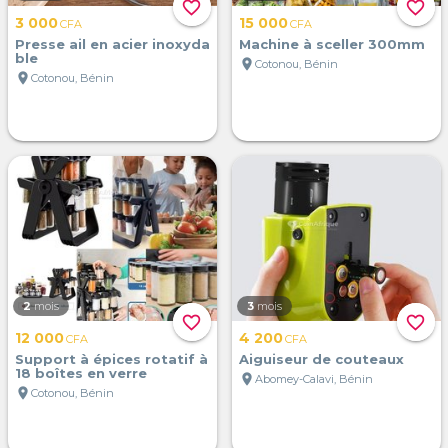
favorite_border
favorite_border
3 000
15 000
CFA
CFA
Presse ail en acier inoxyda
Machine à sceller 300mm
ble
location_on
Cotonou, Bénin
location_on
Cotonou, Bénin
2
mois
3
mois
favorite_border
favorite_border
12 000
4 200
CFA
CFA
Support à épices rotatif à
Aiguiseur de couteaux
18 boîtes en verre
location_on
Abomey-Calavi, Bénin
location_on
Cotonou, Bénin