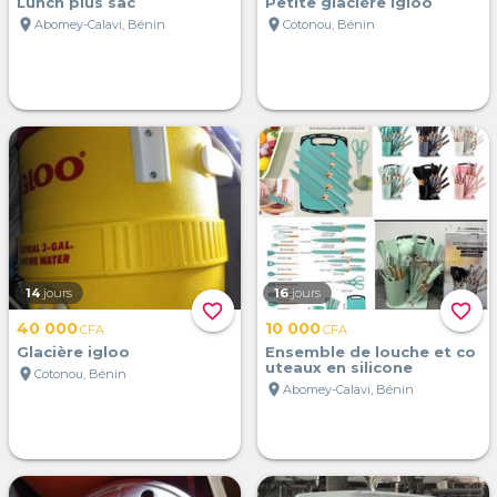
Lunch plus sac
Petite glacière igloo
location_on
location_on
Abomey-Calavi, Bénin
Cotonou, Bénin
14
jours
16
jours
favorite_border
favorite_border
40 000
10 000
CFA
CFA
Glacière igloo
Ensemble de louche et co
uteaux en silicone
location_on
Cotonou, Bénin
location_on
Abomey-Calavi, Bénin