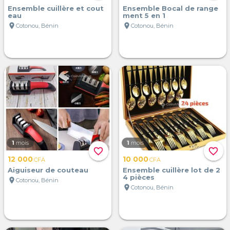
Ensemble cuillère et cout
Ensemble Bocal de range
eau
ment 5 en 1
location_on
location_on
Cotonou, Bénin
Cotonou, Bénin
1
mois
1
mois
favorite_border
favorite_border
12 000
10 000
CFA
CFA
Aiguiseur de couteau
Ensemble cuillère lot de 2
4 pièces
location_on
Cotonou, Bénin
location_on
Cotonou, Bénin