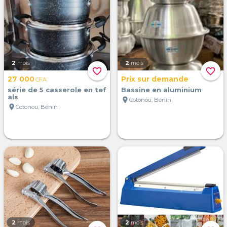
2
mois
2
mois
favorite_border
favorite_border
27 000
Prix sur demande
CFA
série de 5 casserole en tef
Bassine en aluminium
als
location_on
Cotonou, Bénin
location_on
Cotonou, Bénin
2
mois
2
mois