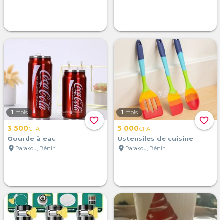
1
mois
1
mois
favorite_border
favorite_border
3 500
5 000
CFA
CFA
Gourde à eau
Ustensiles de cuisine
location_on
location_on
Parakou, Bénin
Parakou, Bénin