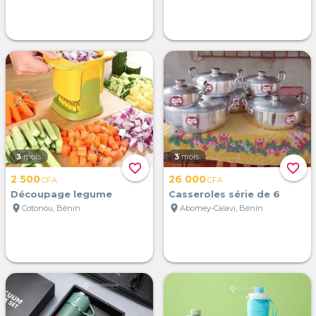
3
mois
3
mois
favorite_border
favorite_border
2 500
26 000
CFA
CFA
Découpage legume
Casseroles série de 6
location_on
location_on
Cotonou, Bénin
Abomey-Calavi, Bénin