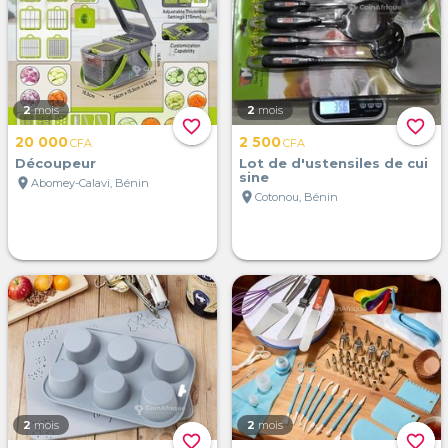
2
mois
2
mois
favorite_border
favorite_border
20 000
2 500
CFA
CFA
Découpeur
Lot de d'ustensiles de cui
sine
location_on
Abomey-Calavi, Bénin
location_on
Cotonou, Bénin
2
mois
2
mois
favorite_border
favorite_border