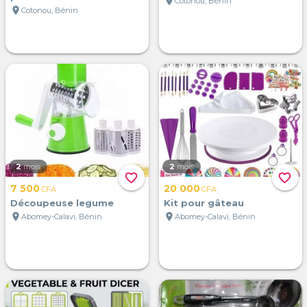
location_on
Cotonou, Bénin
location_on
Cotonou, Bénin
2
mois
2
mois
favorite_border
favorite_border
7 500
20 000
CFA
CFA
Découpeuse legume
Kit pour gâteau
location_on
location_on
Abomey-Calavi, Bénin
Abomey-Calavi, Bénin