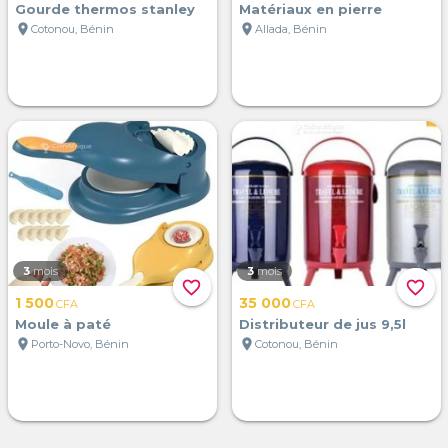
Gourde thermos stanley
Matériaux en pierre
location_on
location_on
Cotonou, Bénin
Allada, Bénin
3
mois
3
mois
favorite_border
favorite_border
1 500
35 000
CFA
CFA
Moule à paté
Distributeur de jus 9,5l
location_on
location_on
Porto-Novo, Bénin
Cotonou, Bénin