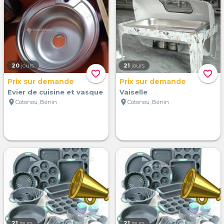
20
jours
21
jours
favorite_border
favorite_border
Prix sur demande
Prix sur demande
Evier de cuisine et vasque
Vaiselle
location_on
location_on
Cotonou, Bénin
Cotonou, Bénin
21
jours
21
jours