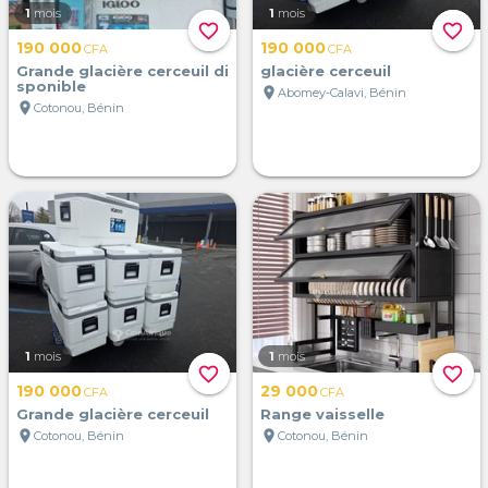
1
mois
1
mois
favorite_border
favorite_border
190 000
190 000
CFA
CFA
Grande glacière cerceuil di
glacière cerceuil
sponible
location_on
Abomey-Calavi, Bénin
location_on
Cotonou, Bénin
1
mois
1
mois
favorite_border
favorite_border
190 000
29 000
CFA
CFA
Grande glacière cerceuil
Range vaisselle
location_on
location_on
Cotonou, Bénin
Cotonou, Bénin