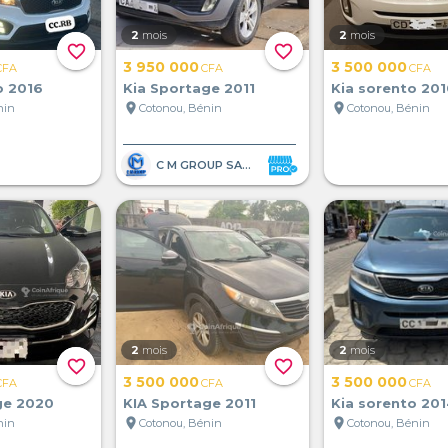
2
mois
2
mois
favorite_border
favorite_border
3 950 000
3 500 000
CFA
CFA
CFA
o 2016
Kia Sportage 2011
Kia sorento 201
location_on
location_on
nin
Cotonou, Bénin
Cotonou, Bénin
C M GROUP SARL
2
mois
2
mois
favorite_border
favorite_border
3 500 000
3 500 000
CFA
CFA
CFA
ge 2020
KIA Sportage 2011
Kia sorento 201
location_on
location_on
nin
Cotonou, Bénin
Cotonou, Bénin