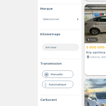
Marque
Kilometrage
1
mois
5 000 000
Kia optima
location_on
Cotonou, Bé
Transmission
Manuelle
Automatique
Carburant