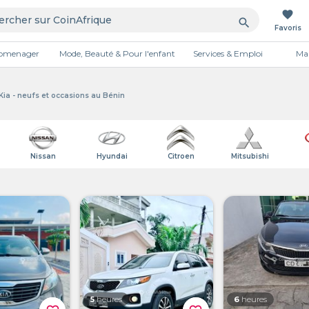
favorite
search
Favoris
tromenager
Mode, Beauté & Pour l'enfant
Services & Emploi
Mai
Publicité
ia - neufs et occasions au Bénin
Nissan
Hyundai
Citroen
Mitsubishi
5
heures
6
heures