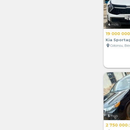
4
mois
19 000 000
Kia Sporta
location_on
Cotonou, Bé
5
mois
2 750 000