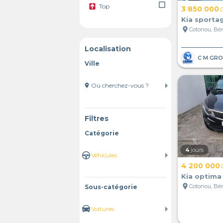
check_box_outline_blank
Top
3 850 000
Kia sporta
location_on
Cotonou, Bé
Localisation
Ville
location_on
Filtres
Catégorie
4
jours
4 200 000
Kia optima 
location_on
Cotonou, Bé
Sous-catégorie