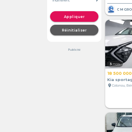
Appliquer
Réinitialiser
Publicité
3
mois
18 500 000
Kia sporta
location_on
Cotonou, Bé