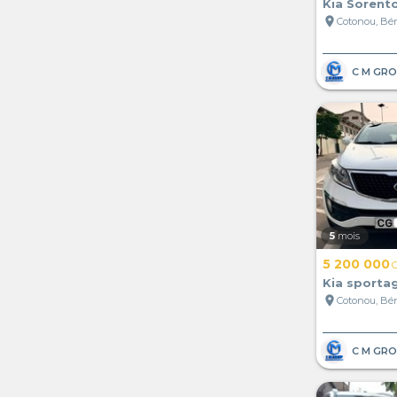
Kia Sorent
location_on
Cotonou, Bé
5
mois
5 200 000
Kia sporta
location_on
Cotonou, Bé