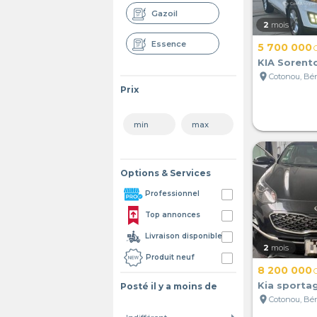
Gazoil
2
mois
Essence
5 700 000
KIA Sorent
location_on
Cotonou, Bé
Prix
Options & Services
Professionnel
Top annonces
Livraison disponible
2
mois
Produit neuf
8 200 000
Kia sporta
Posté il y a moins de
location_on
Cotonou, Bé