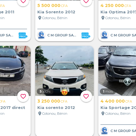
favorite_border
favorite_border
5 500 000
4 250 000
CFA
CFA
CFA
ge 2011
Kia Sorento 2012
Kia Optima 201
location_on
location_on
nin
Cotonou, Bénin
Cotonou, Bénin
C M GROUP SARL
C M GROUP SARL
5
jours
1
mois
favorite_border
favorite_border
3 250 000
4 400 000
CFA
CFA
CFA
2017 direct
Kia sorento 2012
Kia Sportage 2
location_on
location_on
nin
Cotonou, Bénin
Cotonou, Bénin