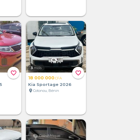
3
mois
favorite_border
favorite_border
18 000 000
CFA
5
Kia Sportage 2026
location_on
Cotonou, Bénin