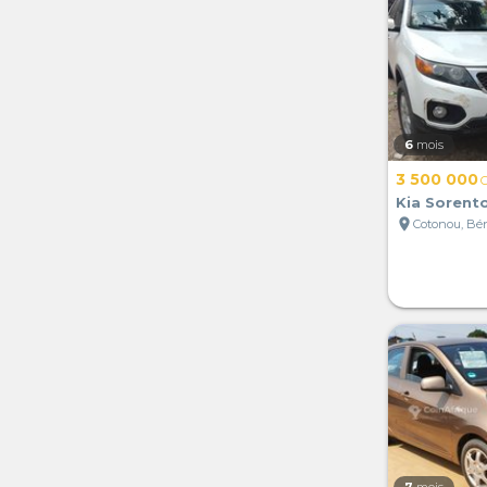
6
mois
3 500 000
Kia Sorent
location_on
Cotonou, Bé