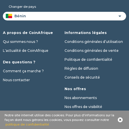
Changer de pays
A propos de CoinAfrique
Informations légales
Qui sommes nous ?
Conditions générales d’utilisation
L'actualité de CoinAfrique
Conditions générales de vente
Politique de confidentialité
Des questions ?
Règles de diffusion
Comment ça marche ?
Conseils de sécurité
Nous contacter
Nos offres
Nos abonnements
Nos offres de visibilité
Notre site internet utilise des cookies. Pour plus d'informations sur la
Limitation annonces gratuites
façon dont nous gérons les cookies, vous pouvez consulter notre
politique de confidentialité