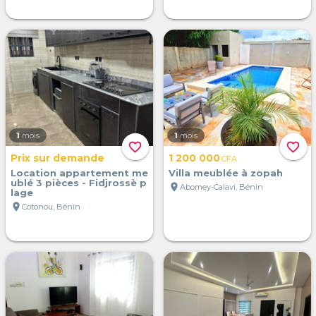
1
mois
1
mois
favorite_border
favorite_border
Prix sur demande
1 200 000
CFA
Location appartement me
Villa meublée à zopah
ublé 3 pièces - Fidjrossè p
location_on
Abomey-Calavi, Bénin
lage
location_on
Cotonou, Bénin