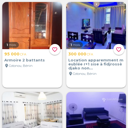
1
mois
1
mois
favorite_border
favorite_border
95 000
300 000
CFA
CFA
Armoire 2 battants
Location apparemment m
eublée r+1 sise à fidjrossè
location_on
Cotonou, Bénin
djako non...
location_on
Cotonou, Bénin