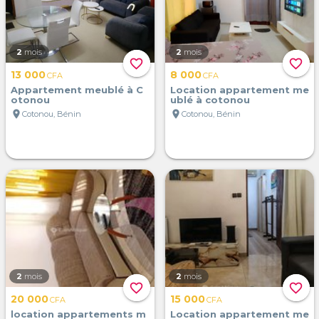
2
mois
2
mois
favorite_border
favorite_border
13 000
8 000
CFA
CFA
Appartement meublé à C
Location appartement me
otonou
ublé à cotonou
location_on
location_on
Cotonou, Bénin
Cotonou, Bénin
2
mois
2
mois
favorite_border
favorite_border
20 000
15 000
CFA
CFA
location appartements m
Location appartement me