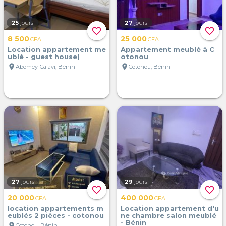
25
jours
27
jours
favorite_border
favorite_border
8 500
25 000
CFA
CFA
Location appartement me
Appartement meublé à C
ublé - guest house)
otonou
location_on
location_on
Abomey-Calavi, Bénin
Cotonou, Bénin
27
jours
29
jours
favorite_border
favorite_border
20 000
400 000
CFA
CFA
location appartements m
Location appartement d'u
eublés 2 pièces - cotonou
ne chambre salon meublé
- Bénin
location_on
Cotonou, Bénin