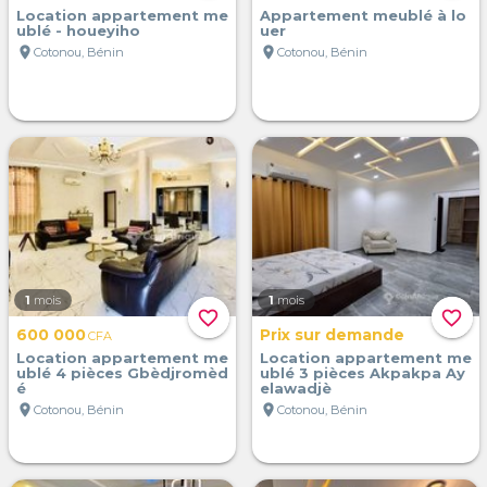
Location appartement me
Appartement meublé à lo
ublé - houeyiho
uer
location_on
location_on
Cotonou, Bénin
Cotonou, Bénin
1
mois
1
mois
favorite_border
favorite_border
600 000
Prix sur demande
CFA
Location appartement me
Location appartement me
ublé 4 pièces Gbèdjromèd
ublé 3 pièces Akpakpa Ay
é
elawadjè
location_on
location_on
Cotonou, Bénin
Cotonou, Bénin