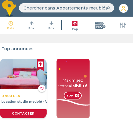
search
access_time
arrow_upward
arrow_downward
Date
Prix
Prix
Top
Top annonces
Maximisez
votre
visibilité
favorite_border
9 900 CFA
arrow_upward
TOP
Location studio meublé - Vedoco carrefou...
CONTACTER