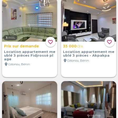
1
mois
1
mois
favorite_border
favorite_border
Prix sur demande
35 000
CFA
Location appartement me
Location appartement me
ublé 3 pièces Fidjrossè pl
ublé 3 pièces - Akpakpa
age
location_on
Cotonou, Bénin
location_on
Cotonou, Bénin