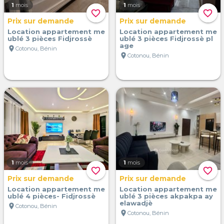
1
mois
1
mois
favorite_border
favorite_border
Prix sur demande
Prix sur demande
Location appartement me
Location appartement me
ublé 3 pièces Fidjrossè
ublé 3 pièces Fidjrossè pl
age
location_on
Cotonou, Bénin
location_on
Cotonou, Bénin
1
mois
1
mois
favorite_border
favorite_border
Prix sur demande
Prix sur demande
Location appartement me
Location appartement me
ublé 4 pièces- Fidjrossè
ublé 3 pièces akpakpa ay
elawadjè
location_on
Cotonou, Bénin
location_on
Cotonou, Bénin