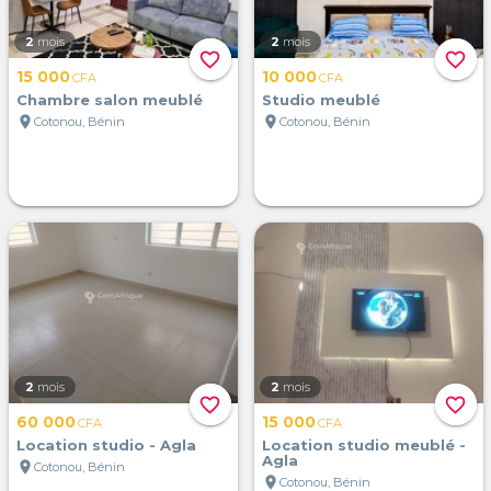
2
mois
2
mois
favorite_border
favorite_border
15 000
10 000
CFA
CFA
Chambre salon meublé
Studio meublé
location_on
location_on
Cotonou, Bénin
Cotonou, Bénin
2
mois
2
mois
favorite_border
favorite_border
60 000
15 000
CFA
CFA
Location studio - Agla
Location studio meublé -
Agla
location_on
Cotonou, Bénin
location_on
Cotonou, Bénin