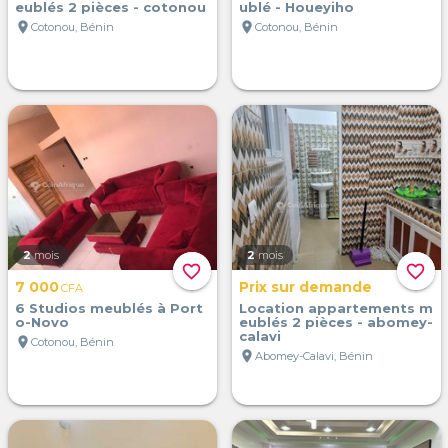
eublés 2 pièces - cotonou
ublé - Houeyiho
location_on
location_on
Cotonou, Bénin
Cotonou, Bénin
2
mois
2
mois
favorite_border
favorite_border
7 000
Prix sur demande
CFA
6 Studios meublés à Port
Location appartements m
o-Novo
eublés 2 pièces - abomey-
calavi
location_on
Cotonou, Bénin
location_on
Abomey-Calavi, Bénin