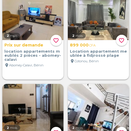
2
mois
2
mois
favorite_border
favorite_border
Prix sur demande
899 000
CFA
location appartements m
Location appartement me
eublés 2 pièces - abomey-
ublée à fidjrossè plage
calavi
location_on
Cotonou, Bénin
location_on
Abomey-Calavi, Bénin
2
mois
2
mois