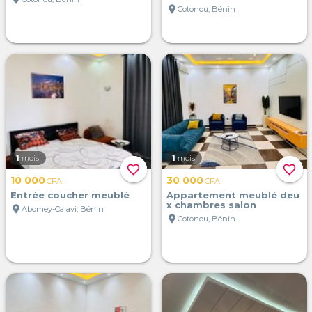
location_on
Cotonou, Bénin
1
mois
1
mois
favorite_border
favorite_border
10 000
30 000
CFA
CFA
Entrée coucher meublé
Appartement meublé deu
x chambres salon
location_on
Abomey-Calavi, Bénin
location_on
Cotonou, Bénin