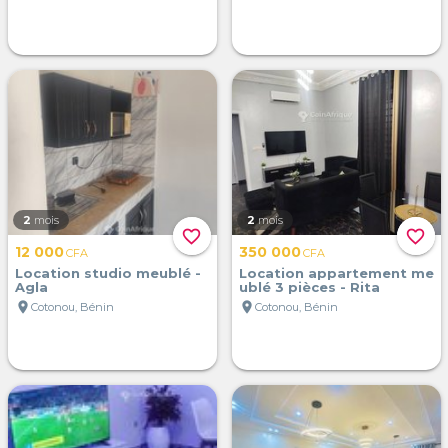
2
mois
2
mois
favorite_border
favorite_border
12 000
350 000
CFA
CFA
Location studio meublé -
Location appartement me
Agla
ublé 3 pièces - Rita
location_on
location_on
Cotonou, Bénin
Cotonou, Bénin