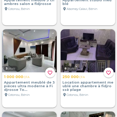
Appartement meublé 3 ch
Appartement studio meu
ambres salon a fidjrosse
blé
location_on
location_on
Cotonou, Bénin
Abomey-Calavi, Bénin
5
jours
6
jours
favorite_border
favorite_border
1 000 000
250 000
CFA
CFA
Appartement meublé de 3
Location appartement me
pièces ultra moderne à Fi
ublé une chambre à fidjro
djrosse To...
ssè plage
location_on
location_on
Cotonou, Bénin
Cotonou, Bénin