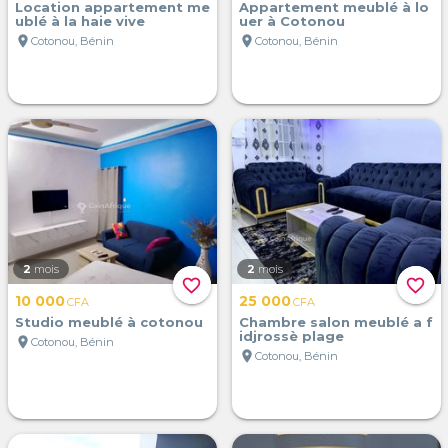
Location appartement me
Appartement meublé à lo
ublé à la haie vive
uer à Cotonou
location_on
location_on
Cotonou, Bénin
Cotonou, Bénin
2
mois
2
mois
favorite_border
favorite_border
10 000
25 000
CFA
CFA
Studio meublé à cotonou
Chambre salon meublé a f
idjrossè plage
location_on
Cotonou, Bénin
location_on
Cotonou, Bénin