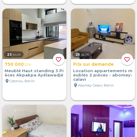
23
jours
25
jours
favorite_border
favorite_border
750 000
Prix sur demande
CFA
Meublé Haut standing 3 Pi
Location appartements m
èces Akpakpa Ayélawadjè
eublés 2 pièces - abomey-
calavi
location_on
Cotonou, Bénin
location_on
Abomey-Calavi, Bénin