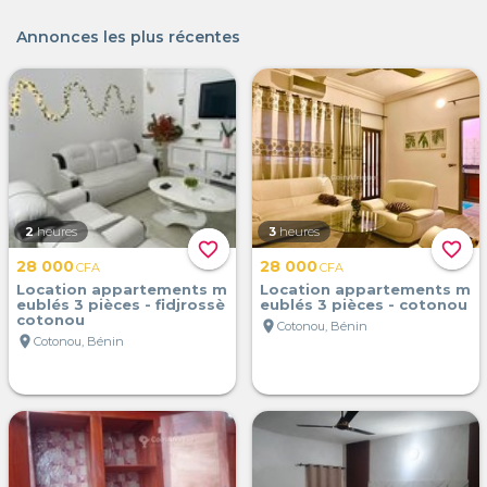
Annonces les plus récentes
2
heures
3
heures
favorite_border
favorite_border
28 000
28 000
CFA
CFA
Location appartements m
Location appartements m
eublés 3 pièces - fidjrossè
eublés 3 pièces - cotonou
cotonou
location_on
Cotonou, Bénin
location_on
Cotonou, Bénin