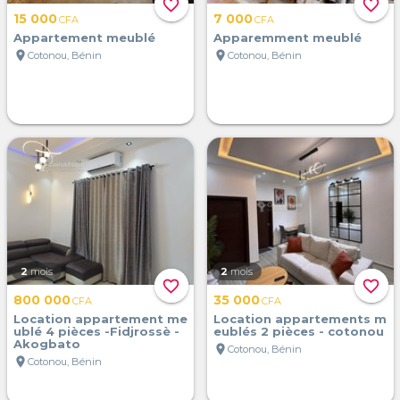
favorite_border
favorite_border
15 000
7 000
CFA
CFA
Appartement meublé
Apparemment meublé
location_on
location_on
Cotonou, Bénin
Cotonou, Bénin
2
mois
2
mois
favorite_border
favorite_border
800 000
35 000
CFA
CFA
Location appartement me
Location appartements m
ublé 4 pièces -Fidjrossè -
eublés 2 pièces - cotonou
Akogbato
location_on
Cotonou, Bénin
location_on
Cotonou, Bénin