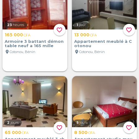
23
heures
1
jour
favorite_border
favorite_border
165 000
13 000
CFA
CFA
Armoire 3 battant démon
Appartement meublé à C
table neuf a 165 mille
otonou
location_on
location_on
Cotonou, Bénin
Cotonou, Bénin
2
jours
5
jours
favorite_border
favorite_border
65 000
8 500
CFA
CFA