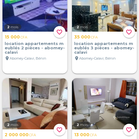
2
mois
2
mois
favorite_border
favorite_border
15 000
35 000
CFA
CFA
location appartements m
location appartements m
eublés 2 pièces - abomey-
eublés 3 pièces - abomey-
calavi
calavi
location_on
location_on
Abomey-Calavi, Bénin
Abomey-Calavi, Bénin
2
mois
2
mois
favorite_border
favorite_border
2 000 000
13 000
CFA
CFA