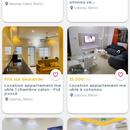
otonou ve...
location_on
Abomey-Calavi, Bénin
location_on
Cotonou, Bénin
1
mois
1
mois
favorite_border
favorite_border
Prix sur demande
15 000
CFA
Location appartement me
Location appartement me
ublé 1 chambre salon - Fid
ublé à cotonou
jrossè
location_on
Cotonou, Bénin
location_on
Cotonou, Bénin