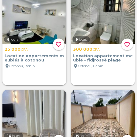
8
jours
9
jours
favorite_border
favorite_border
25 000
300 000
CFA
CFA
Location appartements m
Location appartement me
eublés à cotonou
ublé - fidjrossè plage
location_on
location_on
Cotonou, Bénin
Cotonou, Bénin
16
jours
19
jours