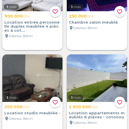
1
mois
1
mois
favorite_border
favorite_border
900 000
250 000
CFA
CFA
Location entrée personne
Chambre salon meublé
lle duplex meublée 4 pièc
location_on
Cotonou, Bénin
es à cot...
location_on
Cotonou, Bénin
1
mois
1
mois
favorite_border
favorite_border
200 000
2 500 000
CFA
CFA
Location studio meublée -
Location appartements m
eublés 6 pièces - cotonou
location_on
Cotonou, Bénin
location_on
Cotonou, Bénin