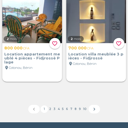
2
mois
2
mois
favorite_border
favorite_border
800 000
700 000
CFA
CFA
Location appartement me
Location villa meublée 3 p
ublé 4 pièces - Fidjrossè P
ièces - Fidjrossè
lage
location_on
Cotonou, Bénin
location_on
Cotonou, Bénin
chevron_left
chevron_right
1
2
3
4
5
6
7
8
9
10