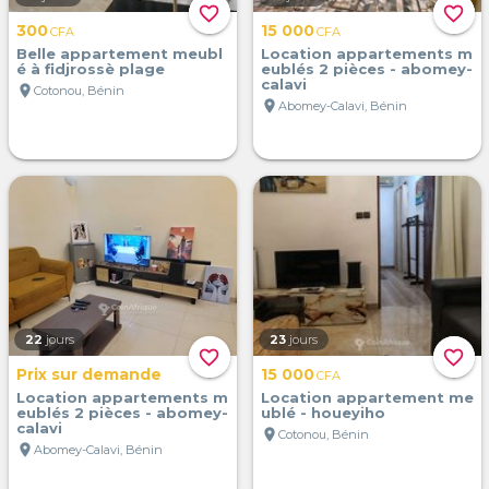
favorite_border
favorite_border
300
15 000
CFA
CFA
Belle appartement meubl
Location appartements m
é à fidjrossè plage
eublés 2 pièces - abomey-
calavi
location_on
Cotonou, Bénin
location_on
Abomey-Calavi, Bénin
22
jours
23
jours
favorite_border
favorite_border
Prix sur demande
15 000
CFA
Location appartements m
Location appartement me
eublés 2 pièces - abomey-
ublé - houeyiho
calavi
location_on
Cotonou, Bénin
location_on
Abomey-Calavi, Bénin