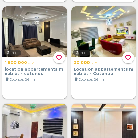
2
mois
2
mois
favorite_border
favorite_border
1 500 000
30 000
CFA
CFA
location appartements m
Location appartements m
eublés - cotonou
eublés - Cotonou
location_on
location_on
Cotonou, Bénin
Cotonou, Bénin