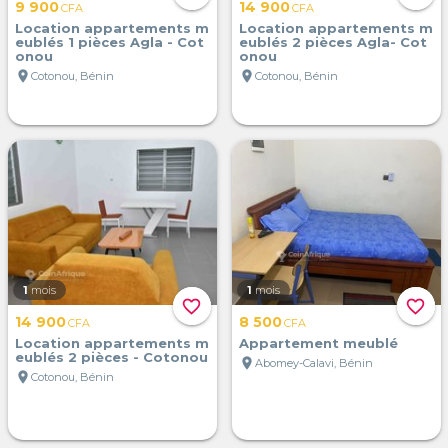
9 900
14 900
CFA
CFA
Location appartements m
Location appartements m
eublés 1 pièces Agla - Cot
eublés 2 pièces Agla- Cot
onou
onou
location_on
location_on
Cotonou, Bénin
Cotonou, Bénin
1
mois
1
mois
favorite_border
favorite_border
14 900
8 500
CFA
CFA
Location appartements m
Appartement meublé
eublés 2 pièces - Cotonou
location_on
Abomey-Calavi, Bénin
location_on
Cotonou, Bénin