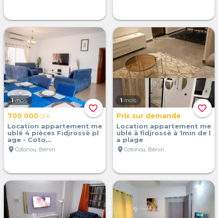
1
mois
1
mois
favorite_border
favorite_border
700 000
Prix sur demande
CFA
Location appartement me
Location appartement me
ublé 4 pièces Fidjrossè pl
ublé à fidjrossè à 1min de l
age - Coto...
a plage
location_on
location_on
Cotonou, Bénin
Cotonou, Bénin