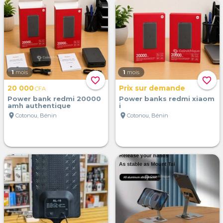
1
mois
1
mois
favorite_border
favorite_border
20 000
Prix sur demande
CFA
Power bank redmi 20000
Power banks redmi xiaom
amh authentique
i
location_on
location_on
Cotonou, Bénin
Cotonou, Bénin