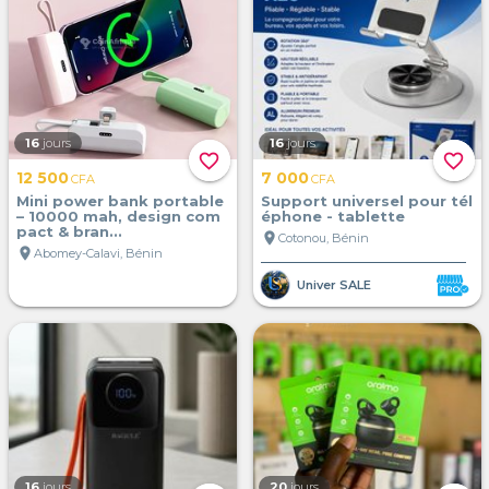
16
jours
16
jours
favorite_border
favorite_border
12 500
7 000
CFA
CFA
Mini power bank portable
Support universel pour tél
– 10000 mah, design com
éphone - tablette
pact & bran...
location_on
Cotonou, Bénin
location_on
Abomey-Calavi, Bénin
Univer SALE
16
jours
20
jours