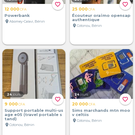
favorite_border
favorite_border
12 000
25 000
CFA
CFA
Powerbank
Écouteur oraïmo opensap
authentique
location_on
Abomey-Calavi, Bénin
location_on
Cotonou, Bénin
24
jours
24
jours
favorite_border
favorite_border
9 000
20 000
CFA
CFA
Support portable multi-us
Sims marchands mtn moo
age e05 (travel portable s
v celtiis
tand)
location_on
Cotonou, Bénin
location_on
Cotonou, Bénin