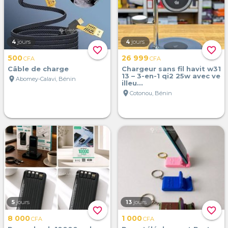
4
jours
4
jours
favorite_border
favorite_border
500
26 999
CFA
CFA
Câble de charge
Chargeur sans fil havit w31
13 – 3-en-1 qi2 25w avec ve
location_on
Abomey-Calavi, Bénin
illeu...
location_on
Cotonou, Bénin
5
jours
13
jours
favorite_border
favorite_border
8 000
1 000
CFA
CFA