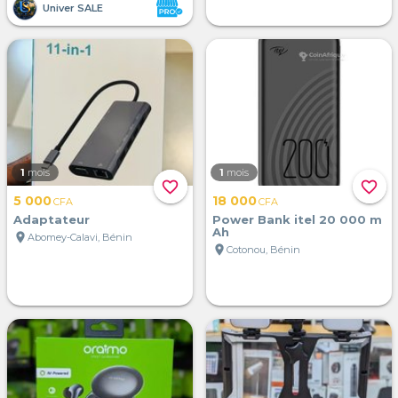
Univer SALE
1
mois
1
mois
favorite_border
favorite_border
5 000
18 000
CFA
CFA
Adaptateur
Power Bank itel 20 000 m
Ah
location_on
Abomey-Calavi, Bénin
location_on
Cotonou, Bénin