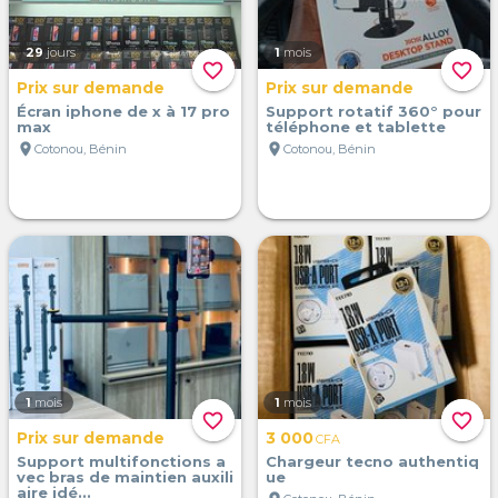
29
jours
1
mois
favorite_border
favorite_border
Prix sur demande
Prix sur demande
Écran iphone de x à 17 pro
Support rotatif 360° pour
max
téléphone et tablette
location_on
location_on
Cotonou, Bénin
Cotonou, Bénin
1
mois
1
mois
favorite_border
favorite_border
Prix sur demande
3 000
CFA
Support multifonctions a
Chargeur tecno authentiq
vec bras de maintien auxili
ue
aire idé...