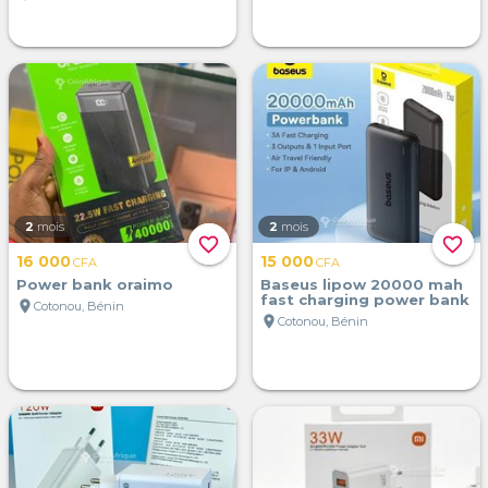
2
mois
2
mois
favorite_border
favorite_border
16 000
15 000
CFA
CFA
Power bank oraimo
Baseus lipow 20000 mah
fast charging power bank
location_on
Cotonou, Bénin
location_on
Cotonou, Bénin