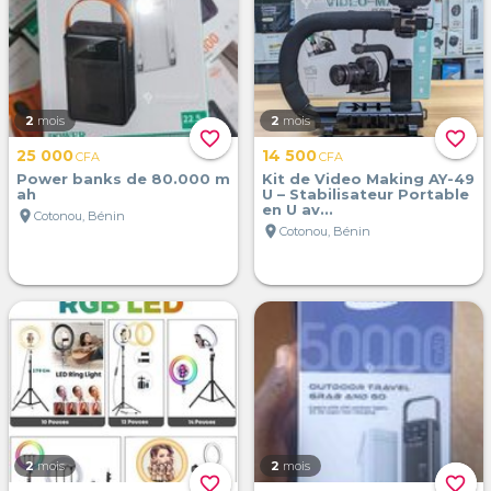
2
mois
2
mois
favorite_border
favorite_border
25 000
14 500
CFA
CFA
Power banks de 80.000 m
Kit de Video Making AY-49
ah
U – Stabilisateur Portable
en U av...
location_on
Cotonou, Bénin
location_on
Cotonou, Bénin
2
mois
2
mois
favorite_border
favorite_border