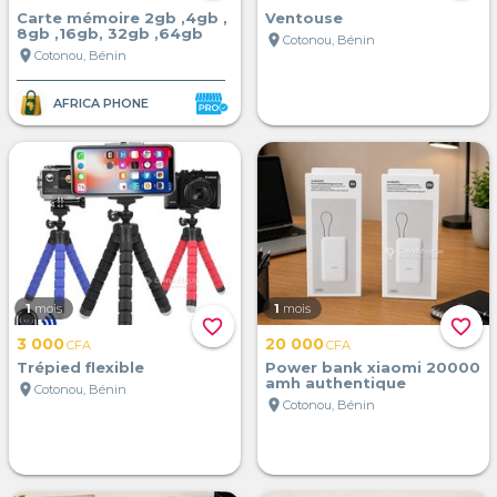
Carte mémoire 2gb ,4gb ,
Ventouse
8gb ,16gb, 32gb ,64gb
location_on
Cotonou, Bénin
location_on
Cotonou, Bénin
AFRICA PHONE
1
mois
1
mois
favorite_border
favorite_border
3 000
20 000
CFA
CFA
Trépied flexible
Power bank xiaomi 20000
amh authentique
location_on
Cotonou, Bénin
location_on
Cotonou, Bénin