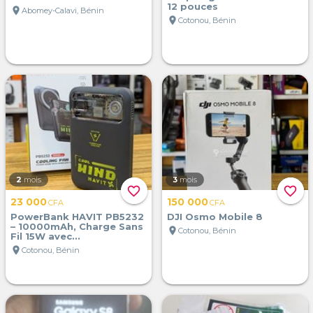
12 pouces
location_on
Abomey-Calavi, Bénin
location_on
Cotonou, Bénin
2
mois
3
mois
favorite_border
favorite_border
23 000
150 000
CFA
CFA
PowerBank HAVIT PB5232
DJI Osmo Mobile 8
– 10000mAh, Charge Sans
location_on
Cotonou, Bénin
Fil 15W avec...
location_on
Cotonou, Bénin