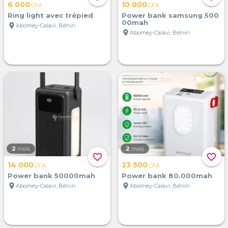
6 000
10 000
CFA
CFA
Ring light avec trépied
Power bank samsung 500
00mah
location_on
Abomey-Calavi, Bénin
location_on
Abomey-Calavi, Bénin
2
mois
2
mois
favorite_border
favorite_border
14 000
23 500
CFA
CFA
Power bank 50000mah
Power bank 80.000mah
location_on
location_on
Abomey-Calavi, Bénin
Abomey-Calavi, Bénin