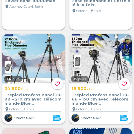
Power bank 10000mah
Pose téléphone et Porte c
lé à la fois
location_on
Abomey-Calavi, Bénin
location_on
Cotonou, Bénin
14
jours
15
jours
favorite_border
favorite_border
24 900
19 900
CFA
CFA
Trépied Professionnel ZJ-
Trépied Professionnel ZJ-
88 – 210 cm avec Télécom
66 – 150 cm avec Télécom
mande Blue...
mande Blue...
location_on
location_on
Cotonou, Bénin
Cotonou, Bénin
Univer SALE
Univer SALE