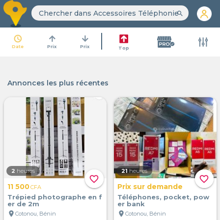
search
access_time
arrow_upward
arrow_downward
Date
Prix
Prix
Top
Annonces les plus récentes
2
heures
21
heures
favorite_border
favorite_border
11 500
Prix sur demande
CFA
Trépied photographe en f
Téléphones, pocket, pow
er de 2m
er bank
location_on
location_on
Cotonou, Bénin
Cotonou, Bénin