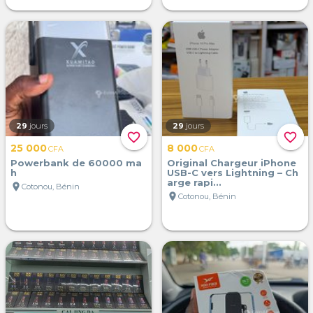
29
jours
29
jours
favorite_border
favorite_border
25 000
8 000
CFA
CFA
Powerbank de 60000 ma
Original Chargeur iPhone
h
USB-C vers Lightning – Ch
arge rapi...
location_on
Cotonou, Bénin
location_on
Cotonou, Bénin