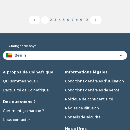
chevron_left
chevron_right
1
2
3
4
5
6
7
8
9
10
Changer de pays
A propos de CoinAfrique
Informations légales
Qui sommes nous ?
Conditions générales d’utilisation
L'actualité de CoinAfrique
Conditions générales de vente
Politique de confidentialité
Des questions ?
Règles de diffusion
Comment ça marche ?
Conseils de sécurité
Nous contacter
Nos offres