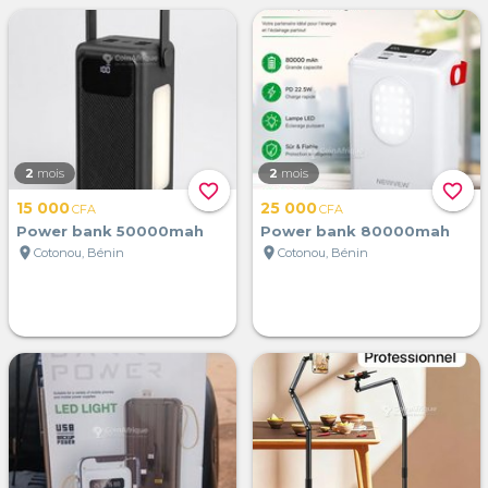
2
mois
2
mois
favorite_border
favorite_border
15 000
25 000
CFA
CFA
Power bank 50000mah
Power bank 80000mah
location_on
location_on
Cotonou, Bénin
Cotonou, Bénin