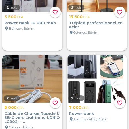
2
mois
2
mois
favorite_border
favorite_border
3 500
13 500
CFA
CFA
Power Bank 10 000 mAh
Trépied professionnel en
acier
location_on
Bohicon, Bénin
location_on
Cotonou, Bénin
2
mois
2
mois
favorite_border
favorite_border
5 000
7 000
CFA
CFA
Câble de Charge Rapide U
Power bank
SB-C vers Lightning LDNIO
location_on
Abomey-Calavi, Bénin
LC902i – ...
location_on
Cotonou, Bénin