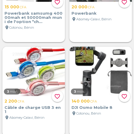
favorite_border
favorite_border
15 000
20 000
CFA
CFA
Powerbank samsumg 400
Powerbank
00mah et 50000mah mun
location_on
Abomey-Calavi, Bénin
i de l'option *ch...
location_on
Cotonou, Bénin
3
mois
3
mois
favorite_border
favorite_border
2 200
140 000
CFA
CFA
Câble de charge USB 3 en
DJI Osmo Mobile 8
1
location_on
Cotonou, Bénin
location_on
Abomey-Calavi, Bénin