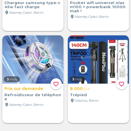
Chargeur samsung type-c
Pocket wifi universel olax
45w fast charge
m100 + powerbank 10000
mah !
location_on
Abomey-Calavi, Bénin
location_on
Abomey-Calavi, Bénin
3
mois
3
mois
favorite_border
favorite_border
Prix sur demande
8 000
CFA
Refroidisseur de téléphon
Trépied
e
location_on
Cotonou, Bénin
location_on
Abomey-Calavi, Bénin