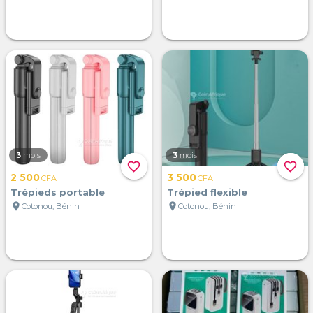
3
mois
3
mois
favorite_border
favorite_border
2 500
3 500
CFA
CFA
Trépieds portable
Trépied flexible
location_on
location_on
Cotonou, Bénin
Cotonou, Bénin