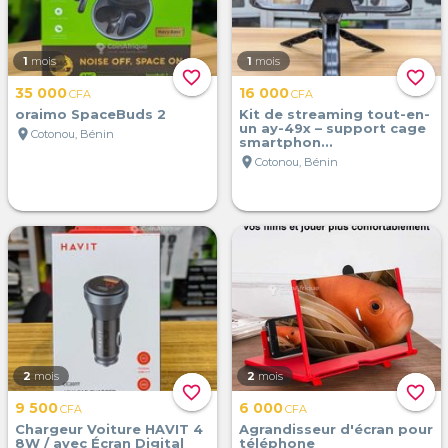
1
mois
1
mois
favorite_border
favorite_border
35 000
16 000
CFA
CFA
oraimo SpaceBuds 2
Kit de streaming tout-en-
un ay-49x – support cage
location_on
Cotonou, Bénin
smartphon...
location_on
Cotonou, Bénin
2
mois
2
mois
favorite_border
favorite_border
9 500
6 000
CFA
CFA
Chargeur Voiture HAVIT 4
Agrandisseur d'écran pour
8W / avec Écran Digital
téléphone