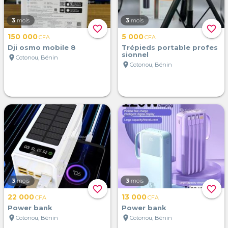
3
mois
3
mois
favorite_border
favorite_border
150 000
5 000
CFA
CFA
Dji osmo mobile 8
Trépieds portable profes
sionnel
location_on
Cotonou, Bénin
location_on
Cotonou, Bénin
3
mois
3
mois
favorite_border
favorite_border
22 000
13 000
CFA
CFA
Power bank
Power bank
location_on
location_on
Cotonou, Bénin
Cotonou, Bénin