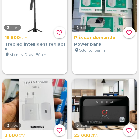
3
mois
3
mois
favorite_border
favorite_border
18 500
Prix sur demande
CFA
Trépied intelligent réglabl
Power bank
e
location_on
Cotonou, Bénin
location_on
Abomey-Calavi, Bénin
3
mois
3
mois
favorite_border
favorite_border
3 000
25 000
CFA
CFA