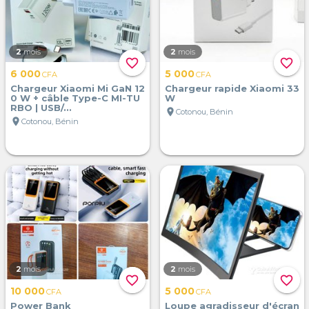
2
mois
2
mois
favorite_border
favorite_border
6 000
5 000
CFA
CFA
Chargeur Xiaomi Mi GaN 12
Chargeur rapide Xiaomi 33
0 W + câble Type-C MI-TU
W
RBO | USB/...
location_on
Cotonou, Bénin
location_on
Cotonou, Bénin
2
mois
2
mois
favorite_border
favorite_border
10 000
5 000
CFA
CFA
Power Bank
Loupe agradisseur d'écran