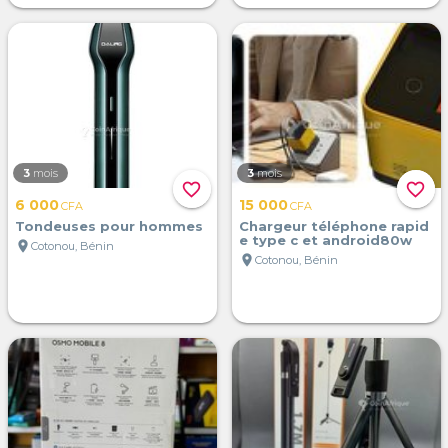
3
mois
3
mois
favorite_border
favorite_border
6 000
15 000
CFA
CFA
Tondeuses pour hommes
Chargeur téléphone rapid
e type c et android80w
location_on
Cotonou, Bénin
location_on
Cotonou, Bénin