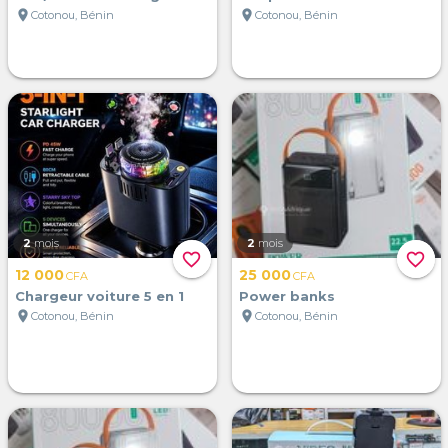
location_on
location_on
Cotonou, Bénin
Cotonou, Bénin
2
mois
2
mois
favorite_border
favorite_border
12 000
25 000
CFA
CFA
Chargeur voiture 5 en 1
Power banks
location_on
location_on
Cotonou, Bénin
Cotonou, Bénin