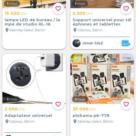
1
mois
1
mois
favorite_border
favorite_border
15 000
5 500
CFA
CFA
lampe LED de bureau / la
Support universel pour tél
mpe de studio RL-16
éphones et tablettes
location_on
location_on
Abomey-Calavi, Bénin
Cotonou, Bénin
Univer SALE
1
mois
1
mois
favorite_border
favorite_border
2 000
35 000
CFA
CFA
Adaptateur universel
plokama pk-778
location_on
location_on
Cotonou, Bénin
Abomey-Calavi, Bénin