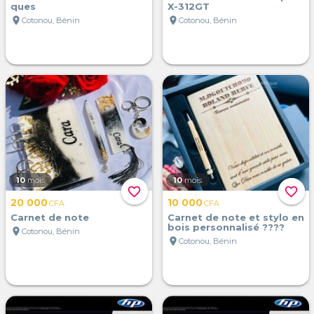
ques
X-312GT
location_on
location_on
Cotonou, Bénin
Cotonou, Bénin
10
mois
10
mois
favorite_border
favorite_border
20 000
10 000
CFA
CFA
Carnet de note
Carnet de note et stylo en
bois personnalisé ????
location_on
Cotonou, Bénin
location_on
Cotonou, Bénin