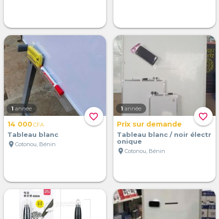
1
année
1
année
favorite_border
favorite_border
14 000
Prix sur demande
CFA
Tableau blanc
Tableau blanc / noir électr
onique
location_on
Cotonou, Bénin
location_on
Cotonou, Bénin