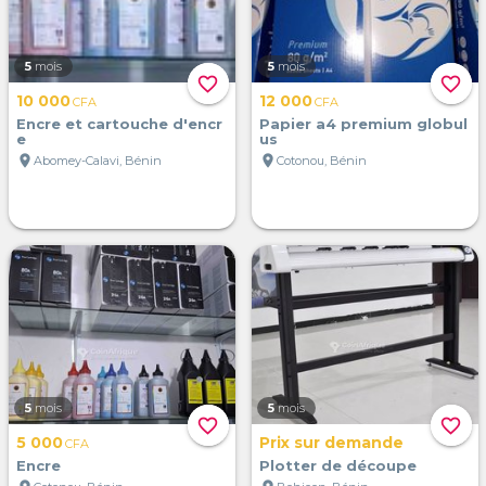
5
mois
5
mois
favorite_border
favorite_border
10 000
12 000
CFA
CFA
Encre et cartouche d'encr
Papier a4 premium globul
e
us
location_on
location_on
Abomey-Calavi, Bénin
Cotonou, Bénin
5
mois
5
mois
favorite_border
favorite_border
5 000
Prix sur demande
CFA
Encre
Plotter de découpe