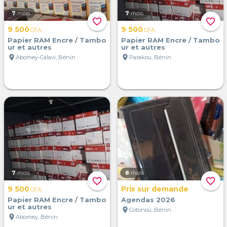
7
mois
7
mois
favorite_border
favorite_border
9 500
9 500
CFA
CFA
Papier RAM Encre / Tambo
Papier RAM Encre / Tambo
ur et autres
ur et autres
location_on
location_on
Abomey-Calavi, Bénin
Parakou, Bénin
7
mois
8
mois
favorite_border
favorite_border
9 500
Prix sur demande
CFA
Papier RAM Encre / Tambo
Agendas 2026
ur et autres
location_on
Cotonou, Bénin
location_on
Abomey, Bénin