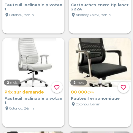
Fauteuil inclinable pivotan
Cartouches encre Hp laser
t
222A
location_on
location_on
Cotonou, Bénin
Abomey-Calavi, Bénin
2
mois
2
mois
favorite_border
favorite_border
Prix sur demande
80 000
CFA
Fauteuil inclinable pivotan
Fauteuil ergonomique
t
location_on
Cotonou, Bénin
location_on
Cotonou, Bénin