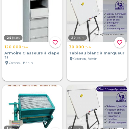
24
jours
29
jours
favorite_border
favorite_border
120 000
30 000
CFA
CFA
Armoire Classeurs à clape
Tableau blanc à marqueur
ts
location_on
Cotonou, Bénin
location_on
Cotonou, Bénin
1
mois
1
mois