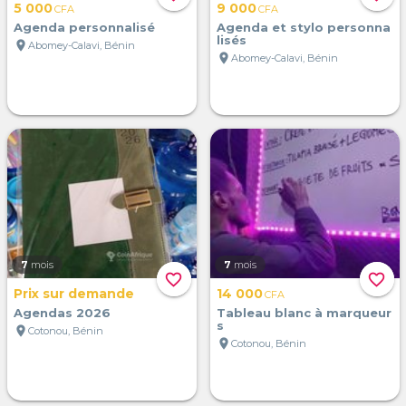
5 000
9 000
CFA
CFA
Agenda personnalisé
Agenda et stylo personna
lisés
location_on
Abomey-Calavi, Bénin
location_on
Abomey-Calavi, Bénin
7
mois
7
mois
favorite_border
favorite_border
Prix sur demande
14 000
CFA
Agendas 2026
Tableau blanc à marqueur
s
location_on
Cotonou, Bénin
location_on
Cotonou, Bénin