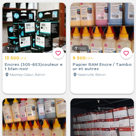
7
mois
7
mois
favorite_border
favorite_border
13 500
9 500
CFA
CFA
Encres (305-653)couleur e
Papier RAM Encre / Tambo
t blan-noir
ur et autres
location_on
location_on
Abomey-Calavi, Bénin
Malanville, Bénin