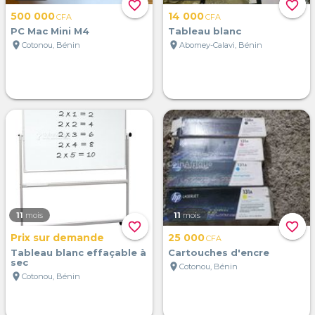
favorite_border
favorite_border
500 000
14 000
CFA
CFA
PC Mac Mini M4
Tableau blanc
location_on
location_on
Cotonou, Bénin
Abomey-Calavi, Bénin
11
mois
11
mois
favorite_border
favorite_border
Prix sur demande
25 000
CFA
Tableau blanc effaçable à
Cartouches d'encre
sec
location_on
Cotonou, Bénin
location_on
Cotonou, Bénin