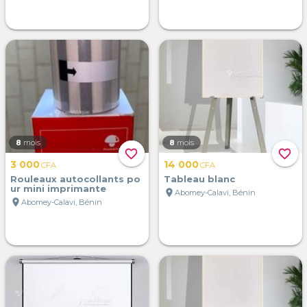
8
mois
8
mois
favorite_border
favorite_border
3 000
14 000
CFA
CFA
Rouleaux autocollants po
Tableau blanc
ur mini imprimante
location_on
Abomey-Calavi, Bénin
location_on
Abomey-Calavi, Bénin