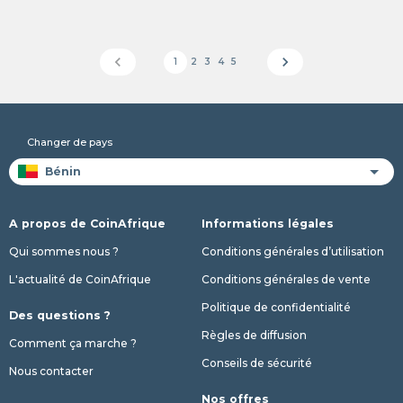
chevron_left
chevron_right
1
2
3
4
5
Changer de pays
A propos de CoinAfrique
Informations légales
Qui sommes nous ?
Conditions générales d’utilisation
L'actualité de CoinAfrique
Conditions générales de vente
Politique de confidentialité
Des questions ?
Règles de diffusion
Comment ça marche ?
Conseils de sécurité
Nous contacter
Nos offres