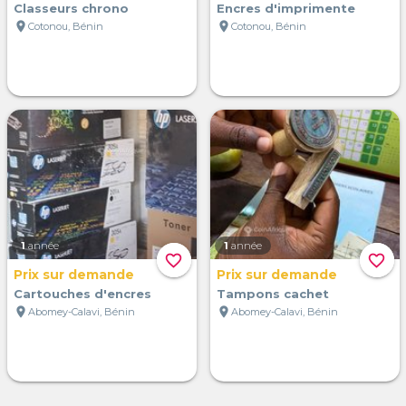
Classeurs chrono
Encres d'imprimente
location_on
location_on
Cotonou, Bénin
Cotonou, Bénin
1
année
1
année
favorite_border
favorite_border
Prix sur demande
Prix sur demande
Cartouches d'encres
Tampons cachet
location_on
location_on
Abomey-Calavi, Bénin
Abomey-Calavi, Bénin