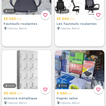
2
mois
2
mois
favorite_border
favorite_border
35 000
35 000
CFA
CFA
Fauteuils roulantes
Les fauteuils roulantes
location_on
location_on
Cotonou, Bénin
Cotonou, Bénin
2
mois
2
mois
favorite_border
favorite_border
90 000
9 000
CFA
CFA
Armoire métallique
Papier rame
location_on
location_on
Cotonou, Bénin
Cotonou, Bénin