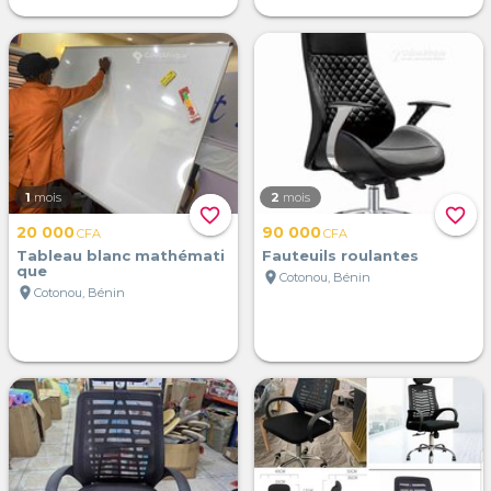
1
mois
2
mois
favorite_border
favorite_border
20 000
90 000
CFA
CFA
Tableau blanc mathémati
Fauteuils roulantes
que
location_on
Cotonou, Bénin
location_on
Cotonou, Bénin