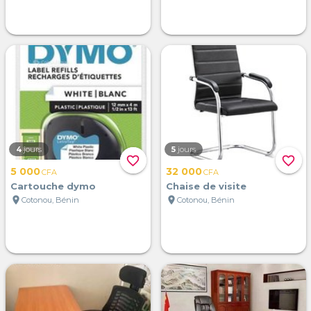
4
jours
5
jours
favorite_border
favorite_border
5 000
32 000
CFA
CFA
Cartouche dymo
Chaise de visite
location_on
location_on
Cotonou, Bénin
Cotonou, Bénin