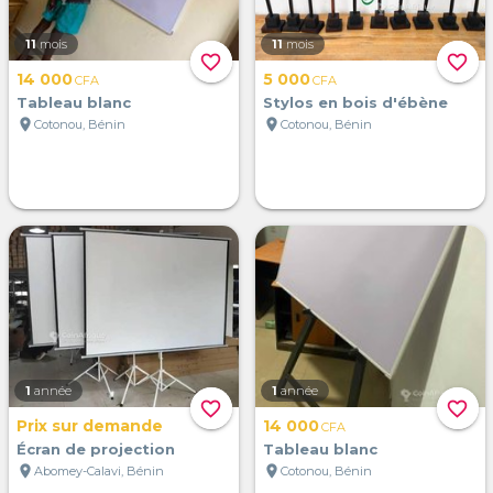
11
mois
11
mois
favorite_border
favorite_border
14 000
5 000
CFA
CFA
Tableau blanc
Stylos en bois d'ébène
location_on
location_on
Cotonou, Bénin
Cotonou, Bénin
1
année
1
année
favorite_border
favorite_border
Prix sur demande
14 000
CFA
Écran de projection
Tableau blanc
location_on
location_on
Abomey-Calavi, Bénin
Cotonou, Bénin