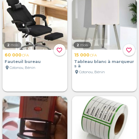
2
mois
2
mois
favorite_border
favorite_border
60 000
15 000
CFA
CFA
Fauteuil bureau
Tableau blanc à marqueur
s à
location_on
Cotonou, Bénin
location_on
Cotonou, Bénin