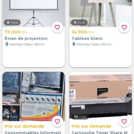
8
mois
9
mois
favorite_border
favorite_border
75 000
14 000
CFA
CFA
Écran de projection
Tableau blanc
location_on
location_on
Abomey-Calavi, Bénin
Abomey-Calavi, Bénin
9
mois
10
mois
favorite_border
favorite_border
Prix sur demande
Prix sur demande
Consommables informati
Cartouche Toner Sharp M