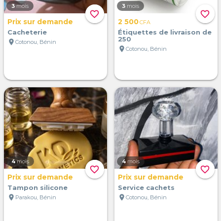
3
mois
3
mois
favorite_border
favorite_border
Prix sur demande
2 500
CFA
Cacheterie
Étiquettes de livraison de
250
location_on
Cotonou, Bénin
location_on
Cotonou, Bénin
4
mois
4
mois
favorite_border
favorite_border
Prix sur demande
Prix sur demande
Tampon silicone
Service cachets
location_on
location_on
Parakou, Bénin
Cotonou, Bénin