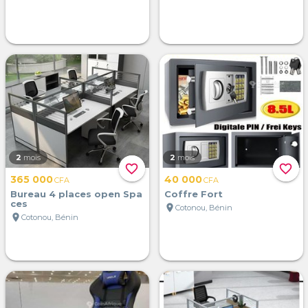
2
mois
2
mois
favorite_border
favorite_border
365 000
40 000
CFA
CFA
Bureau 4 places open Spa
Coffre Fort
ces
location_on
Cotonou, Bénin
location_on
Cotonou, Bénin