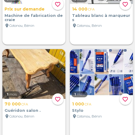
favorite_border
favorite_border
Prix sur demande
14 000
CFA
Machine de fabrication de
Tableau blanc à marqueur
craie
s
location_on
location_on
Cotonou, Bénin
Cotonou, Bénin
1
mois
1
mois
favorite_border
favorite_border
70 000
1 000
CFA
CFA
Guéridon salon .
Stylo
location_on
location_on
Cotonou, Bénin
Cotonou, Bénin