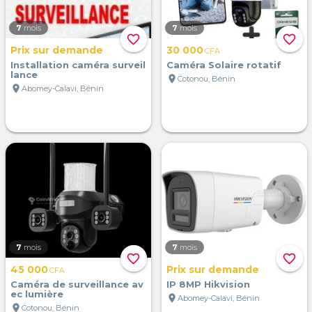
7
mois
7
mois
favorite_border
favorite_border
Prix sur demande
30 000
CFA
Installation caméra surveil
Caméra Solaire rotatif
lance
location_on
Cotonou, Bénin
location_on
Abomey-Calavi, Bénin
7
mois
7
mois
favorite_border
favorite_border
45 000
Prix sur demande
CFA
Caméra de surveillance av
IP 8MP Hikvision
ec lumière
location_on
Abomey-Calavi, Bénin
location_on
Cotonou, Bénin