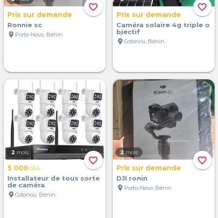
favorite_border
favorite_border
Prix sur demande
Prix sur demande
Ronnie sc
Caméra solaire 4g triple o
bjectif
location_on
Porto-Novo, Bénin
location_on
Cotonou, Bénin
2
mois
2
mois
favorite_border
favorite_border
5 000
Prix sur demande
CFA
Installateur de tous sorte
DJI ronin
de caméra
location_on
Porto-Novo, Bénin
location_on
Cotonou, Bénin