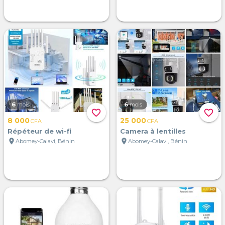
6
mois
6
mois
favorite_border
favorite_border
8 000
25 000
CFA
CFA
Répéteur de wi-fi
Camera à lentilles
location_on
location_on
Abomey-Calavi, Bénin
Abomey-Calavi, Bénin