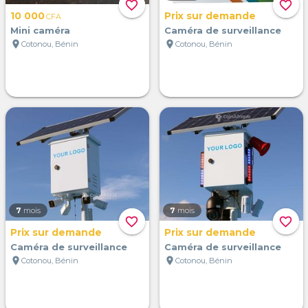
favorite_border
favorite_border
10 000
Prix sur demande
CFA
Mini caméra
Caméra de surveillance
location_on
location_on
Cotonou, Bénin
Cotonou, Bénin
7
mois
7
mois
favorite_border
favorite_border
Prix sur demande
Prix sur demande
Caméra de surveillance
Caméra de surveillance
location_on
location_on
Cotonou, Bénin
Cotonou, Bénin