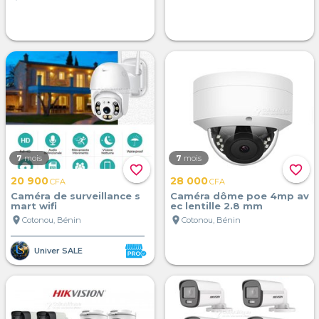
7
mois
7
mois
favorite_border
favorite_border
20 900
28 000
CFA
CFA
Caméra de surveillance s
Caméra dôme poe 4mp av
mart wifi
ec lentille 2.8 mm
location_on
location_on
Cotonou, Bénin
Cotonou, Bénin
Univer SALE