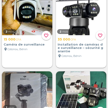
2
mois
2
mois
favorite_border
favorite_border
15 000
35 000
CFA
CFA
Caméra de surveillance
Installation de caméras d
e surveillance – sécurité g
location_on
Cotonou, Bénin
arantie
location_on
Cotonou, Bénin
2
mois
2
mois