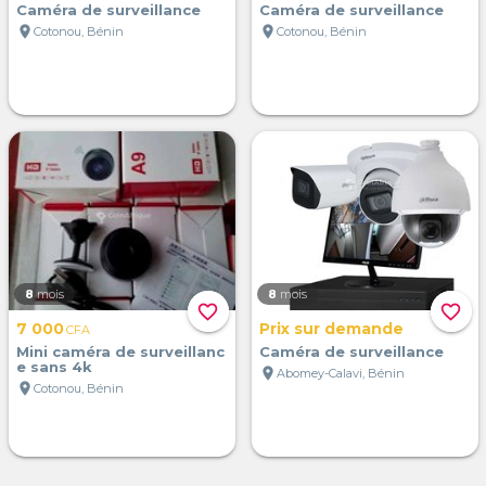
Caméra de surveillance
Caméra de surveillance
location_on
location_on
Cotonou, Bénin
Cotonou, Bénin
8
mois
8
mois
favorite_border
favorite_border
7 000
Prix sur demande
CFA
Mini caméra de surveillanc
Caméra de surveillance
e sans 4k
location_on
Abomey-Calavi, Bénin
location_on
Cotonou, Bénin