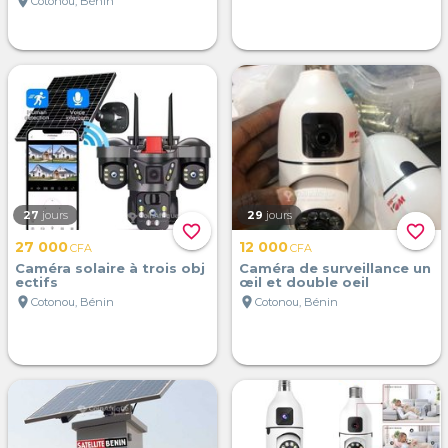
location_on
Cotonou, Bénin
27
jours
29
jours
favorite_border
favorite_border
27 000
12 000
CFA
CFA
Caméra solaire à trois obj
Caméra de surveillance un
ectifs
œil et double oeil
location_on
location_on
Cotonou, Bénin
Cotonou, Bénin