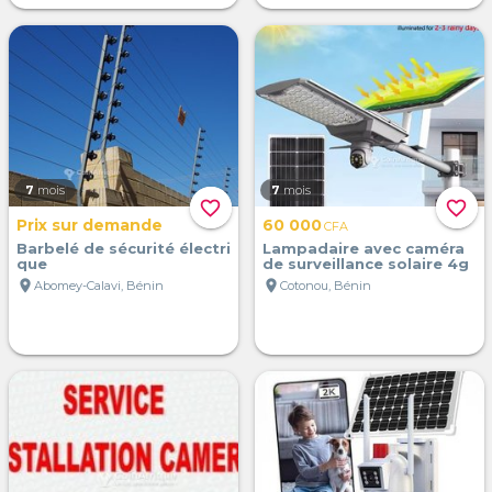
7
mois
7
mois
favorite_border
favorite_border
Prix sur demande
60 000
CFA
Barbelé de sécurité électri
Lampadaire avec caméra
que
de surveillance solaire 4g
location_on
location_on
Abomey-Calavi, Bénin
Cotonou, Bénin