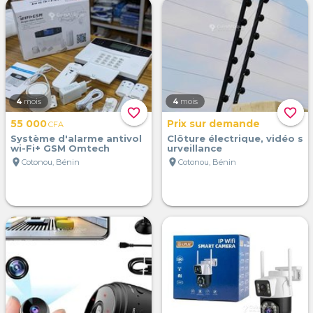
4
mois
4
mois
favorite_border
favorite_border
55 000
Prix sur demande
CFA
Système d'alarme antivol
Clôture électrique, vidéo s
wi-Fi+ GSM Omtech
urveillance
location_on
location_on
Cotonou, Bénin
Cotonou, Bénin