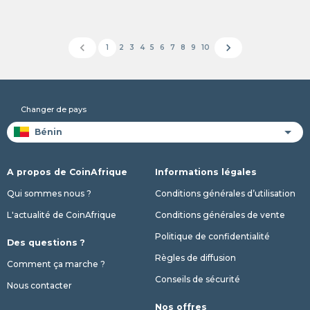
chevron_left
chevron_right
1
2
3
4
5
6
7
8
9
10
Changer de pays
A propos de CoinAfrique
Informations légales
Qui sommes nous ?
Conditions générales d’utilisation
L'actualité de CoinAfrique
Conditions générales de vente
Politique de confidentialité
Des questions ?
Règles de diffusion
Comment ça marche ?
Conseils de sécurité
Nous contacter
Nos offres