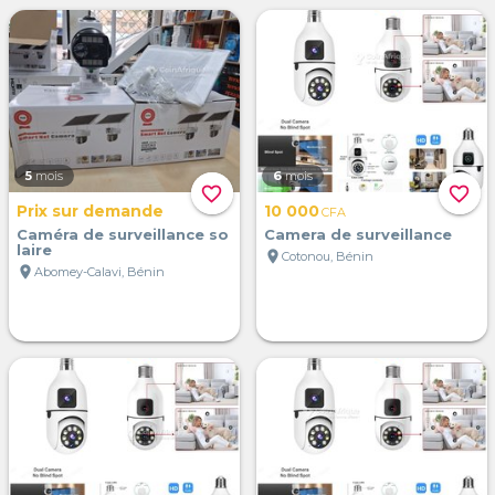
5
mois
6
mois
favorite_border
favorite_border
Prix sur demande
10 000
CFA
Caméra de surveillance so
Camera de surveillance
laire
location_on
Cotonou, Bénin
location_on
Abomey-Calavi, Bénin