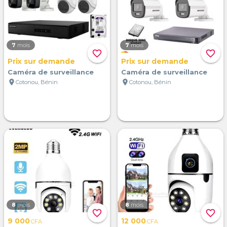
7
mois
7
mois
favorite_border
favorite_border
Prix sur demande
Prix sur demande
Caméra de surveillance
Caméra de surveillance
location_on
location_on
Cotonou, Bénin
Cotonou, Bénin
8
mois
8
mois
favorite_border
favorite_border
9 000
12 000
CFA
CFA