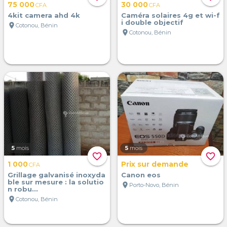
75 000
30 000
CFA
CFA
4kit camera ahd 4k
Caméra solaires 4g et wi-f
i double objectif
location_on
Cotonou, Bénin
location_on
Cotonou, Bénin
5
mois
5
mois
favorite_border
favorite_border
1 000
Prix sur demande
CFA
Grillage galvanisé inoxyda
Canon eos
ble sur mesure : la solutio
location_on
Porto-Novo, Bénin
n robu...
location_on
Cotonou, Bénin