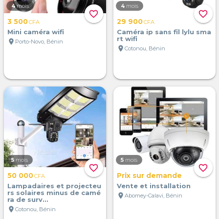
4
mois
4
mois
favorite_border
favorite_border
3 500
29 900
CFA
CFA
Mini caméra wifi
Caméra ip sans fil lylu sma
rt wifi
location_on
Porto-Novo, Bénin
location_on
Cotonou, Bénin
5
mois
5
mois
favorite_border
favorite_border
50 000
Prix sur demande
CFA
Lampadaires et projecteu
Vente et installation
rs solaires minus de camé
location_on
Abomey-Calavi, Bénin
ra de surv...
location_on
Cotonou, Bénin