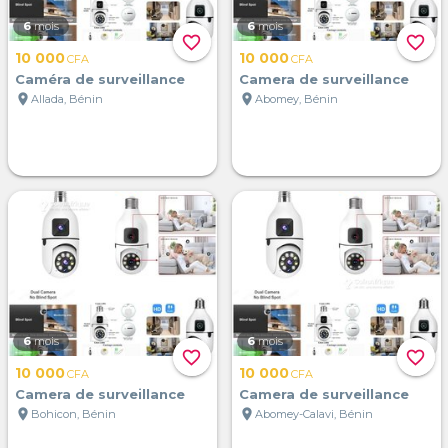
6
mois
6
mois
favorite_border
favorite_border
10 000
10 000
CFA
CFA
Caméra de surveillance
Camera de surveillance
location_on
location_on
Allada, Bénin
Abomey, Bénin
6
mois
6
mois
favorite_border
favorite_border
10 000
10 000
CFA
CFA
Camera de surveillance
Camera de surveillance
location_on
location_on
Bohicon, Bénin
Abomey-Calavi, Bénin