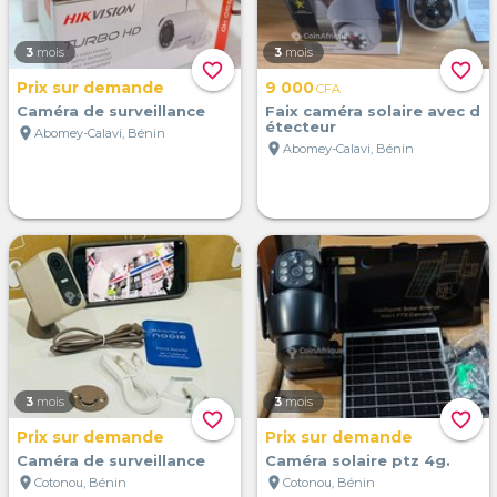
3
mois
3
mois
favorite_border
favorite_border
Prix sur demande
9 000
CFA
Caméra de surveillance
Faix caméra solaire avec d
étecteur
location_on
Abomey-Calavi, Bénin
location_on
Abomey-Calavi, Bénin
3
mois
3
mois
favorite_border
favorite_border
Prix sur demande
Prix sur demande
Caméra de surveillance
Caméra solaire ptz 4g.
location_on
location_on
Cotonou, Bénin
Cotonou, Bénin