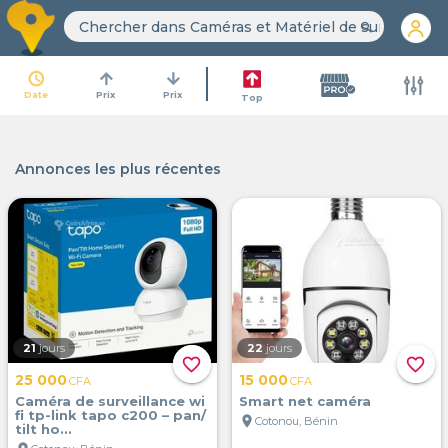
search
access_time
arrow_upward
arrow_downward
Date
Prix
Prix
Top
Annonces les plus récentes
21
jours
22
jours
favorite_border
favorite_border
25 000
15 000
CFA
CFA
Caméra de surveillance wi
Smart net caméra
fi tp-link tapo c200 – pan/
location_on
Cotonou, Bénin
tilt ho...