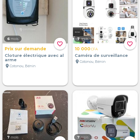
6
mois
7
mois
favorite_border
favorite_border
Prix sur demande
10 000
CFA
Cloture électrique avec al
Caméra de surveillance
arme
location_on
Cotonou, Bénin
location_on
Cotonou, Bénin
7
mois
7
mois