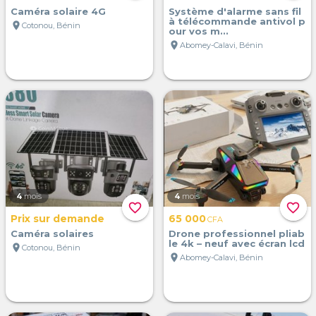
Caméra solaire 4G
Système d'alarme sans fil
à télécommande antivol p
location_on
Cotonou, Bénin
our vos m...
location_on
Abomey-Calavi, Bénin
4
mois
4
mois
favorite_border
favorite_border
Prix sur demande
65 000
CFA
Caméra solaires
Drone professionnel pliab
le 4k – neuf avec écran lcd
location_on
Cotonou, Bénin
location_on
Abomey-Calavi, Bénin