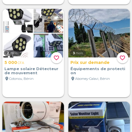
2
mois
3
mois
favorite_border
favorite_border
5 000
Prix sur demande
CFA
Lampe solaire Détecteur
Équipements de protecti
de mouvement
on
location_on
location_on
Cotonou, Bénin
Abomey-Calavi, Bénin