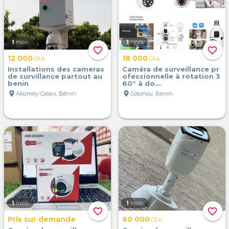
1
mois
1
mois
favorite_border
favorite_border
12 000
18 000
CFA
CFA
Installations des cameras
Caméra de surveillance pr
de survillance partout au
ofessionnelle à rotation 3
benin
60° à do...
location_on
location_on
Abomey-Calavi, Bénin
Cotonou, Bénin
1
mois
1
mois
favorite_border
favorite_border
Prix sur demande
60 000
CFA