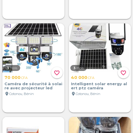
3
mois
3
mois
favorite_border
favorite_border
70 000
40 000
CFA
CFA
Caméra de sécurité à solai
Intelligent solar energy al
re avec projecteur led
ert ptz caméra
location_on
location_on
Cotonou, Bénin
Cotonou, Bénin