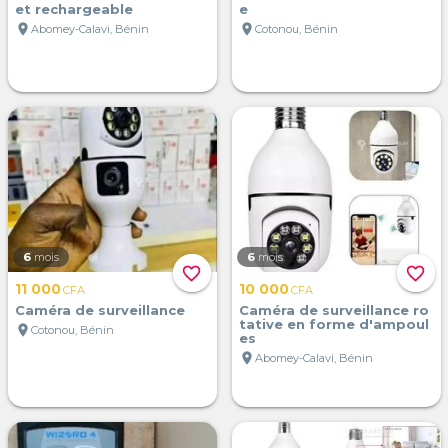
et rechargeable
e
location_on
location_on
Abomey-Calavi, Bénin
Cotonou, Bénin
6
mois
6
mois
favorite_border
favorite_border
11 000
10 000
CFA
CFA
Caméra de surveillance
Caméra de surveillance ro
tative en forme d'ampoul
location_on
Cotonou, Bénin
es
location_on
Abomey-Calavi, Bénin