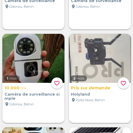
Caméra de surveillance
Caméra de surveillance
location_on
location_on
Cotonou, Bénin
Cotonou, Bénin
1
mois
2
mois
favorite_border
favorite_border
10 000
Prix sur demande
CFA
Caméra de surveillance si
Holyland
mple
location_on
Porto-Novo, Bénin
location_on
Cotonou, Bénin