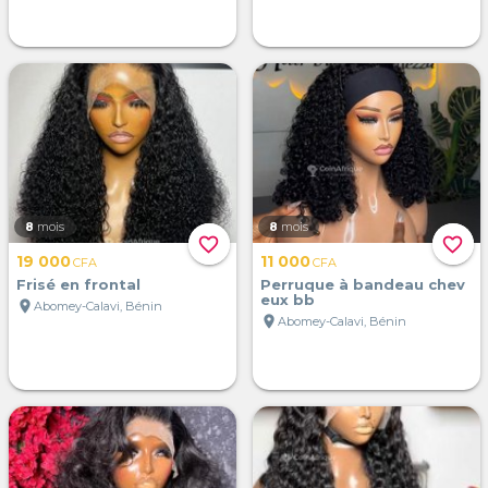
8
mois
8
mois
favorite_border
favorite_border
19 000
11 000
CFA
CFA
Frisé en frontal
Perruque à bandeau chev
eux bb
location_on
Abomey-Calavi, Bénin
location_on
Abomey-Calavi, Bénin