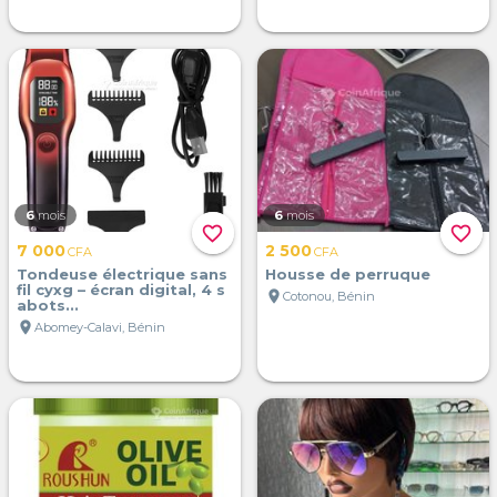
6
mois
6
mois
favorite_border
favorite_border
7 000
2 500
CFA
CFA
Tondeuse électrique sans
Housse de perruque
fil cyxg – écran digital, 4 s
location_on
Cotonou, Bénin
abots...
location_on
Abomey-Calavi, Bénin