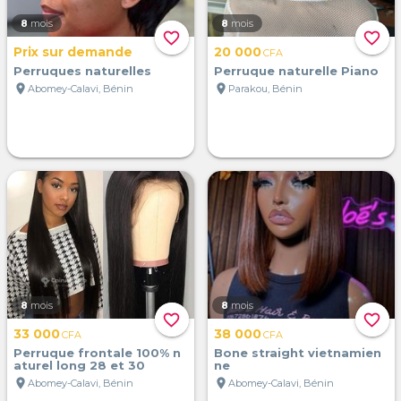
8
mois
8
mois
favorite_border
favorite_border
Prix sur demande
20 000
CFA
Perruques naturelles
Perruque naturelle Piano
location_on
location_on
Abomey-Calavi, Bénin
Parakou, Bénin
8
mois
8
mois
favorite_border
favorite_border
33 000
38 000
CFA
CFA
Perruque frontale 100% n
Bone straight vietnamien
aturel long 28 et 30
ne
location_on
location_on
Abomey-Calavi, Bénin
Abomey-Calavi, Bénin