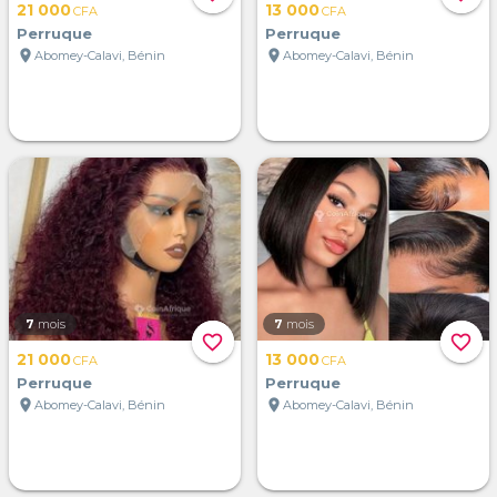
21 000
13 000
CFA
CFA
Perruque
Perruque
location_on
location_on
Abomey-Calavi, Bénin
Abomey-Calavi, Bénin
7
mois
7
mois
favorite_border
favorite_border
21 000
13 000
CFA
CFA
Perruque
Perruque
location_on
location_on
Abomey-Calavi, Bénin
Abomey-Calavi, Bénin