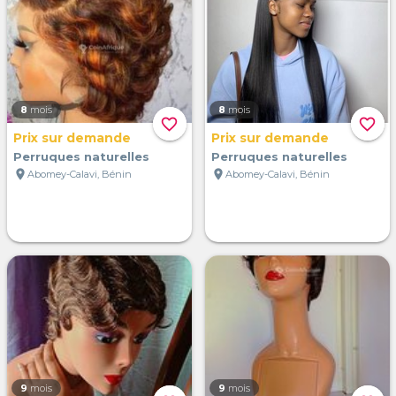
8
mois
8
mois
favorite_border
favorite_border
Prix sur demande
Prix sur demande
Perruques naturelles
Perruques naturelles
location_on
location_on
Abomey-Calavi, Bénin
Abomey-Calavi, Bénin
9
mois
9
mois