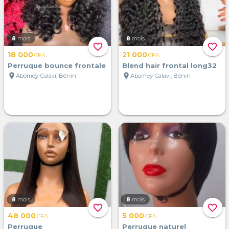
8
mois
8
mois
favorite_border
favorite_border
18 000
21 000
CFA
CFA
Perruque bounce frontale
Blend hair frontal long32
location_on
location_on
Abomey-Calavi, Bénin
Abomey-Calavi, Bénin
8
mois
8
mois
favorite_border
favorite_border
48 000
5 000
CFA
CFA
Perruque
Perruque naturel