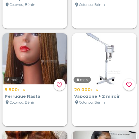
location_on
location_on
Cotonou, Bénin
Cotonou, Bénin
8
mois
8
mois
favorite_border
favorite_border
5 500
20 000
CFA
CFA
Perruque Rasta
Vapozone + 2 miroir
location_on
location_on
Cotonou, Bénin
Cotonou, Bénin