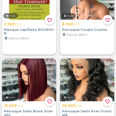
6
mois
6
mois
favorite_border
favorite_border
2 500
8 000
CFA
CFA
Masque capillaire ROUSHU
Perruque Coupe Courte
N
location_on
Cotonou, Bénin
location_on
Cotonou, Bénin
6
mois
6
mois
favorite_border
favorite_border
13 000
20 000
CFA
CFA
Perruque Semi Bone Strai
Perruque Semi Avec Front
ght
ale