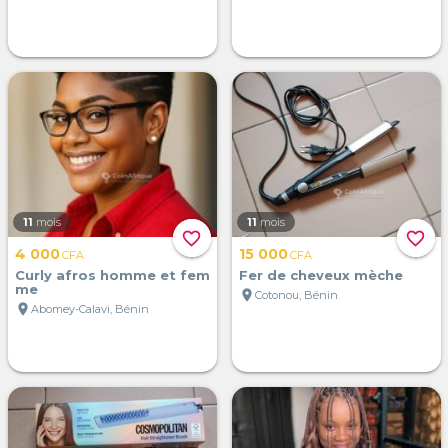
11
mois
11
mois
favorite_border
favorite_border
4 000
15 000
CFA
CFA
Curly afros homme et fem
Fer de cheveux mèche
me
location_on
Cotonou, Bénin
location_on
Abomey-Calavi, Bénin