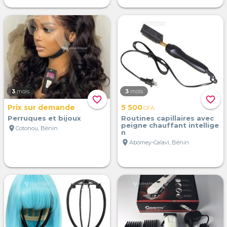
3
mois
3
mois
favorite_border
favorite_border
Prix sur demande
5 500
CFA
Perruques et bijoux
Routines capillaires avec
peigne chauffant intellige
location_on
Cotonou, Bénin
n
location_on
Abomey-Calavi, Bénin