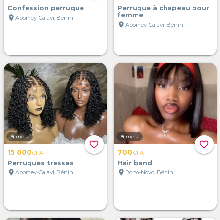
Confession perruque
Perruque à chapeau pour
femme
location_on
Abomey-Calavi, Bénin
location_on
Abomey-Calavi, Bénin
5
mois
5
mois
favorite_border
favorite_border
15 000
700
CFA
CFA
Perruques tresses
Hair band
location_on
location_on
Abomey-Calavi, Bénin
Porto-Novo, Bénin