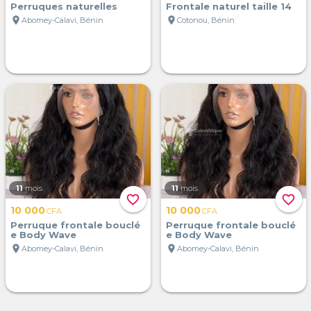
Perruques naturelles
Frontale naturel taille 14
location_on
location_on
Abomey-Calavi, Bénin
Cotonou, Bénin
11
mois
11
mois
favorite_border
favorite_border
10 000
10 000
CFA
CFA
Perruque frontale bouclé
Perruque frontale bouclé
e Body Wave
e Body Wave
location_on
location_on
Abomey-Calavi, Bénin
Abomey-Calavi, Bénin