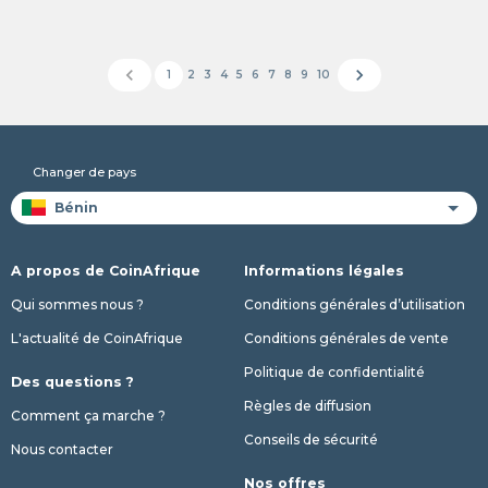
chevron_left
chevron_right
1
2
3
4
5
6
7
8
9
10
Changer de pays
A propos de CoinAfrique
Informations légales
Qui sommes nous ?
Conditions générales d’utilisation
L'actualité de CoinAfrique
Conditions générales de vente
Politique de confidentialité
Des questions ?
Règles de diffusion
Comment ça marche ?
Conseils de sécurité
Nous contacter
Nos offres