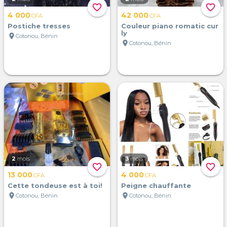
favorite_border
favorite_border
4 000
42 000
CFA
CFA
Postiche tresses
Couleur piano romatic cur
ly
location_on
Cotonou, Bénin
location_on
Cotonou, Bénin
2
mois
3
mois
favorite_border
favorite_border
13 000
4 000
CFA
CFA
Cette tondeuse est à toi!
Peigne chauffante
location_on
location_on
Cotonou, Bénin
Cotonou, Bénin