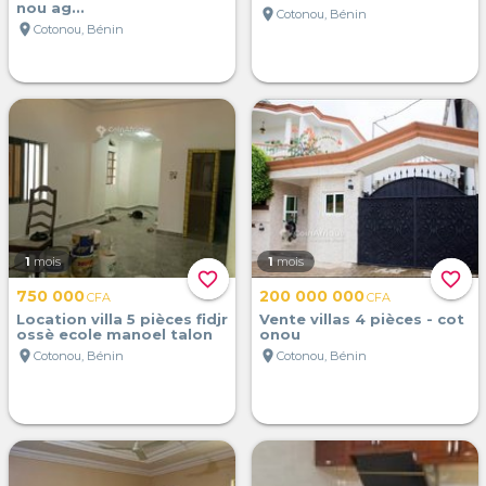
nou ag...
location_on
Cotonou, Bénin
location_on
Cotonou, Bénin
1
mois
1
mois
favorite_border
favorite_border
750 000
200 000 000
CFA
CFA
Location villa 5 pièces fidjr
Vente villas 4 pièces - cot
ossè ecole manoel talon
onou
location_on
location_on
Cotonou, Bénin
Cotonou, Bénin