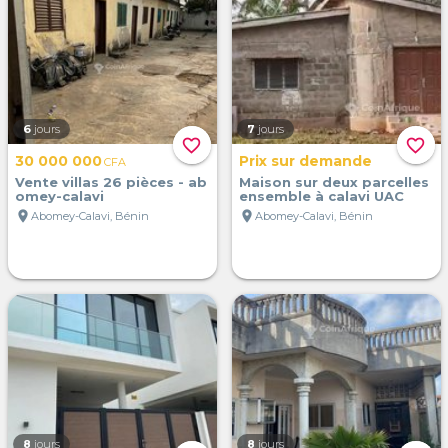
6
jours
7
jours
favorite_border
favorite_border
30 000 000
Prix sur demande
CFA
Vente villas 26 pièces - ab
Maison sur deux parcelles
omey-calavi
ensemble à calavi UAC
location_on
location_on
Abomey-Calavi, Bénin
Abomey-Calavi, Bénin
8
jours
8
jours