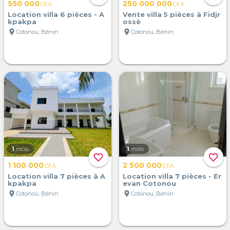
550 000
250 000 000
CFA
CFA
Location villa 6 pièces - A
Vente villa 5 pièces à Fidjr
kpakpa
ossè
location_on
location_on
Cotonou, Bénin
Cotonou, Bénin
1
mois
1
mois
favorite_border
favorite_border
1 100 000
2 500 000
CFA
CFA
Location villa 7 pièces à A
Location villa 7 pièces - Er
kpakpa
evan Cotonou
location_on
location_on
Cotonou, Bénin
Cotonou, Bénin