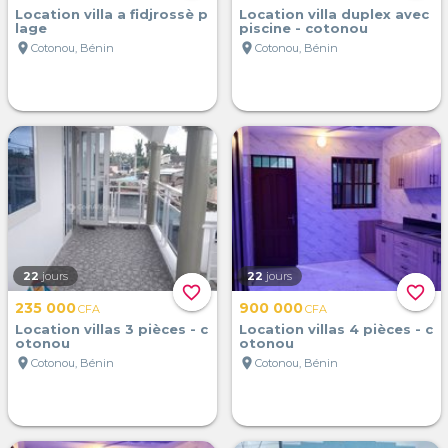
Location villa a fidjrossè p
Location villa duplex avec
lage
piscine - cotonou
location_on
location_on
Cotonou, Bénin
Cotonou, Bénin
22
jours
22
jours
favorite_border
favorite_border
235 000
900 000
CFA
CFA
Location villas 3 pièces - c
Location villas 4 pièces - c
otonou
otonou
location_on
location_on
Cotonou, Bénin
Cotonou, Bénin