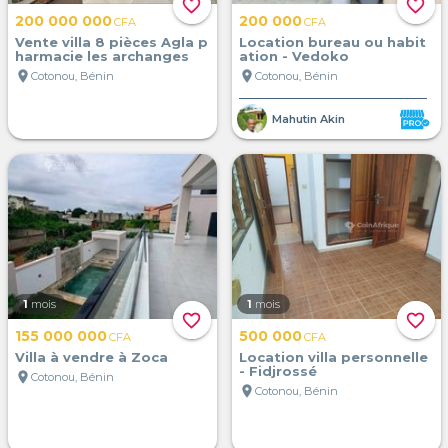
favorite_border
favorite_border
200 000 000
200 000
CFA
CFA
Vente villa 8 pièces Agla p
Location bureau ou habit
harmacie les archanges
ation - Vedoko
location_on
location_on
Cotonou, Bénin
Cotonou, Bénin
Mahutin Akin
1
mois
1
mois
favorite_border
favorite_border
155 000 000
500 000
CFA
CFA
Villa à vendre à Zoca
Location villa personnelle
- Fidjrossé
location_on
Cotonou, Bénin
location_on
Cotonou, Bénin