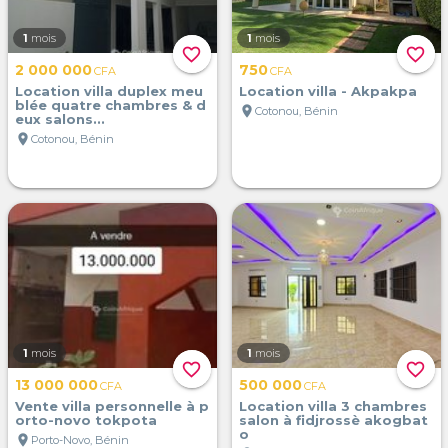
1
mois
1
mois
favorite_border
favorite_border
2 000 000
750
CFA
CFA
Location villa duplex meu
Location villa - Akpakpa
blée quatre chambres & d
location_on
Cotonou, Bénin
eux salons...
location_on
Cotonou, Bénin
1
mois
1
mois
favorite_border
favorite_border
13 000 000
500 000
CFA
CFA
Vente villa personnelle à p
Location villa 3 chambres
orto-novo tokpota
salon à fidjrossè akogbat
o
location_on
Porto-Novo, Bénin