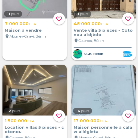
11
jours
11
jours
favorite_border
favorite_border
7 000 000
45 000 000
CFA
CFA
Maison à vendre
Vente villa 3 pièces - Coto
nou aïdjèdo
location_on
Abomey-Calavi, Bénin
location_on
Cotonou, Bénin
SGIS Benin
12
jours
14
jours
favorite_border
favorite_border
1 500 000
17 000 000
CFA
CFA
Location villas 5 pièces - c
Maison personnelle à cala
otonou
vi allégleta
location_on
location_on
Cotonou, Bénin
Abomey-Calavi, Bénin