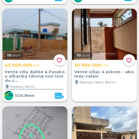
10
jours
10
jours
favorite_border
favorite_border
45 000 000
30 000 000
CFA
CFA
Vente villa dallée à Parako
Vente villas 4 pièces - abo
u albarika tibona non loin
mey-calavi
du c...
location_on
Abomey-Calavi, Bénin
location_on
Parakou, Bénin
SGIS Benin