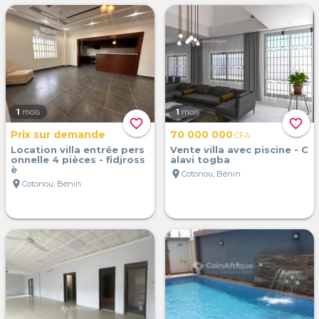
1
mois
1
mois
favorite_border
favorite_border
Prix sur demande
70 000 000
CFA
Location villa entrée pers
Vente villa avec piscine - C
onnelle 4 pièces - fidjross
alavi togba
è
location_on
Cotonou, Bénin
location_on
Cotonou, Bénin