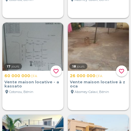
17
jours
18
jours
favorite_border
favorite_border
60 000 000
26 000 000
CFA
CFA
Vente maison locative - a
Vente maison locative à z
kassato
oca
location_on
location_on
Cotonou, Bénin
Abomey-Calavi, Bénin