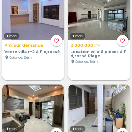
1
mois
1
mois
favorite_border
favorite_border
Prix sur demande
2 000 000
CFA
Vente villa r+2 à Fidjrossè
Location villa 6 pièces à Fi
djrossè Plage
location_on
Cotonou, Bénin
location_on
Cotonou, Bénin
1
mois
1
mois