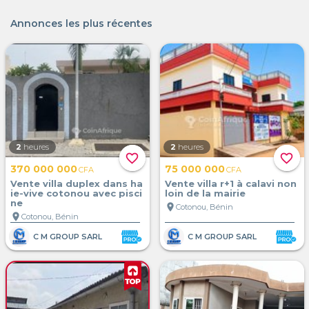
Annonces les plus récentes
2
heures
2
heures
favorite_border
favorite_border
370 000 000
75 000 000
CFA
CFA
Vente villa duplex dans ha
Vente villa r+1 à calavi non
ie-vive cotonou avec pisci
loin de la mairie
ne
location_on
Cotonou, Bénin
location_on
Cotonou, Bénin
C M GROUP SARL
C M GROUP SARL