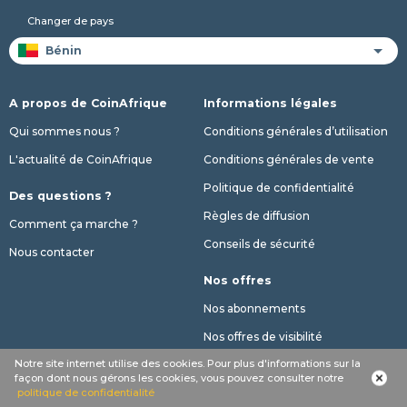
Changer de pays
A propos de CoinAfrique
Informations légales
Qui sommes nous ?
Conditions générales d’utilisation
L'actualité de CoinAfrique
Conditions générales de vente
Politique de confidentialité
Des questions ?
Règles de diffusion
Comment ça marche ?
Conseils de sécurité
Nous contacter
Nos offres
Nos abonnements
Nos offres de visibilité
Notre site internet utilise des cookies. Pour plus d'informations sur la
Limitation annonces gratuites
façon dont nous gérons les cookies, vous pouvez consulter notre
politique de confidentialité