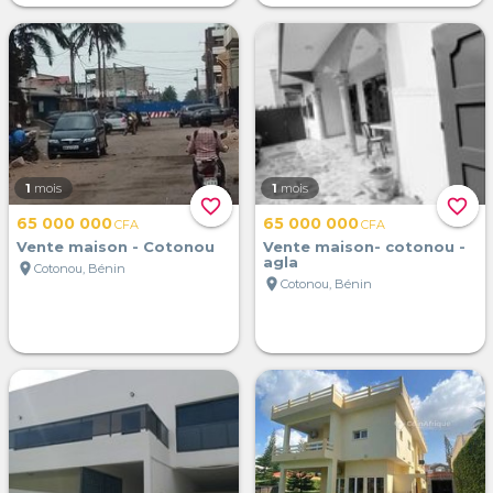
1
mois
1
mois
favorite_border
favorite_border
65 000 000
65 000 000
CFA
CFA
Vente maison - Cotonou
Vente maison- cotonou -
agla
location_on
Cotonou, Bénin
location_on
Cotonou, Bénin