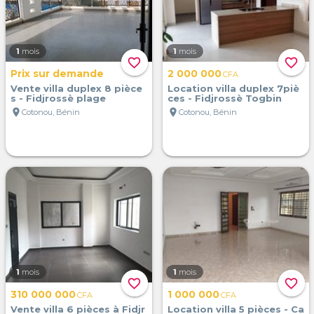
1
mois
1
mois
favorite_border
favorite_border
Prix sur demande
2 000 000
CFA
Vente villa duplex 8 pièce
Location villa duplex 7piè
s - Fidjrossè plage
ces - Fidjrossè Togbin
location_on
location_on
Cotonou, Bénin
Cotonou, Bénin
1
mois
1
mois
favorite_border
favorite_border
310 000 000
1 000 000
CFA
CFA
Vente villa 6 pièces à Fidjr
Location villa 5 pièces - Ca