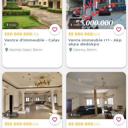
1
mois
1
mois
favorite_border
favorite_border
200 000 000
55 000 000
CFA
CFA
Ventre d'immeuble - Calav
Vente immeuble r+1 - Akp
i
akpa dedokpo
location_on
location_on
Abomey-Calavi, Bénin
Cotonou, Bénin
1
mois
1
mois
favorite_border
favorite_border
350 000 000
65 000 000
CFA
CFA