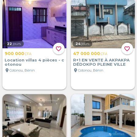
22
jours
24
jours
favorite_border
favorite_border
900 000
47 000 000
CFA
CFA
Location villas 4 pièces - c
R+1 EN VENTE À AKPAKPA
otonou
DÉDOKPO PLEINE VILLE
location_on
location_on
Cotonou, Bénin
Cotonou, Bénin