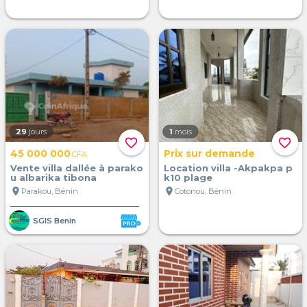
29
jours
1
mois
favorite_border
favorite_border
45 000 000
Prix sur demande
CFA
Vente villa dallée à parako
Location villa -Akpakpa p
u albarika tibona
k10 plage
location_on
location_on
Parakou, Bénin
Cotonou, Bénin
SGIS Benin