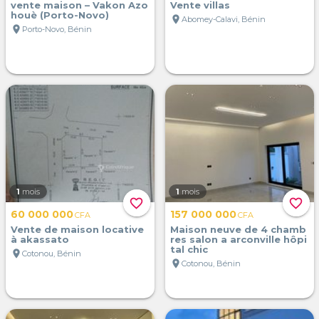
vente maison – Vakon Azo
Vente villas
houè (Porto-Novo)
location_on
Abomey-Calavi, Bénin
location_on
Porto-Novo, Bénin
1
mois
1
mois
favorite_border
favorite_border
60 000 000
157 000 000
CFA
CFA
Vente de maison locative
Maison neuve de 4 chamb
à akassato
res salon a arconville hôpi
tal chic
location_on
Cotonou, Bénin
location_on
Cotonou, Bénin