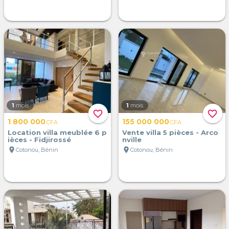
1
mois
1
mois
favorite_border
favorite_border
1 800 000
155 000 000
CFA
CFA
Location villa meublée 6 p
Vente villa 5 pièces - Arco
ièces - Fidjirossé
nville
location_on
location_on
Cotonou, Bénin
Cotonou, Bénin