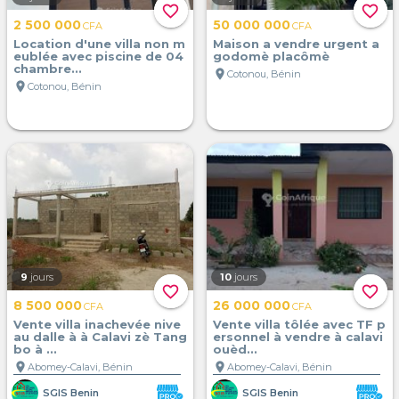
favorite_border
favorite_border
2 500 000
50 000 000
CFA
CFA
Location d'une villa non m
Maison a vendre urgent a
eublée avec piscine de 04
godomè placômè
chambre...
location_on
Cotonou, Bénin
location_on
Cotonou, Bénin
9
jours
10
jours
favorite_border
favorite_border
8 500 000
26 000 000
CFA
CFA
Vente villa inachevée nive
Vente villa tôlée avec TF p
au dalle à à Calavi zè Tang
ersonnel à vendre à calavi
bo à ...
ouèd...
location_on
location_on
Abomey-Calavi, Bénin
Abomey-Calavi, Bénin
SGIS Benin
SGIS Benin