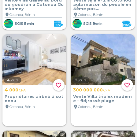
Vente villa dallée au bord
Vente villa R+2 à Cotonou
du goudron à Cotonou Gu
agla maison du peuple en
inkomey
4ème pos...
location_on
location_on
Cotonou, Bénin
Cotonou, Bénin
SGIS Benin
SGIS Benin
4
jours
5
jours
favorite_border
favorite_border
4 000
300 000 000
CFA
CFA
Propriétaires airbnb à cot
Vente Villa triplex modern
onou
e – fidjrossè plage
location_on
location_on
Cotonou, Bénin
Cotonou, Bénin