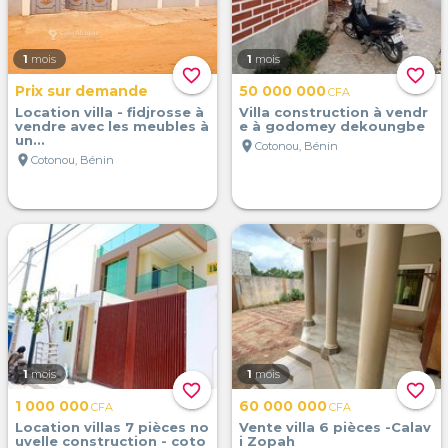
1
mois
1
mois
favorite_border
favorite_border
Prix sur demande
50 000 000
CFA
Location villa - fidjrosse à
Villa construction à vendr
vendre avec les meubles à
e à godomey dekoungbe
un...
location_on
Cotonou, Bénin
location_on
Cotonou, Bénin
1
mois
1
mois
favorite_border
favorite_border
1 000 000
60 000 000
CFA
CFA
Location villas 7 pièces no
Vente villa 6 pièces -Calav
uvelle construction - coto
i Zopah