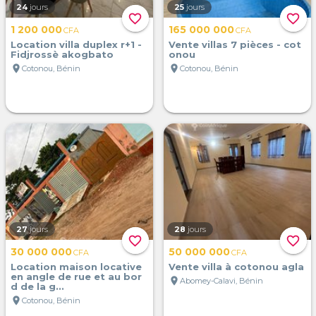
24
jours
25
jours
favorite_border
favorite_border
1 200 000
165 000 000
CFA
CFA
Location villa duplex r+1 -
Vente villas 7 pièces - cot
Fidjrossè akogbato
onou
location_on
location_on
Cotonou, Bénin
Cotonou, Bénin
27
jours
28
jours
favorite_border
favorite_border
30 000 000
50 000 000
CFA
CFA
Location maison locative
Vente villa à cotonou agla
en angle de rue et au bor
location_on
Abomey-Calavi, Bénin
d de la g...
location_on
Cotonou, Bénin