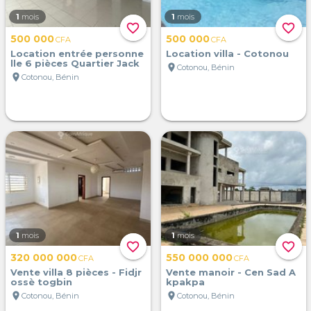
1
mois
1
mois
favorite_border
favorite_border
500 000
500 000
CFA
CFA
Location entrée personne
Location villa - Cotonou
lle 6 pièces Quartier Jack
location_on
Cotonou, Bénin
location_on
Cotonou, Bénin
1
mois
1
mois
favorite_border
favorite_border
320 000 000
550 000 000
CFA
CFA
Vente villa 8 pièces - Fidjr
Vente manoir - Cen Sad A
ossè togbin
kpakpa
location_on
location_on
Cotonou, Bénin
Cotonou, Bénin