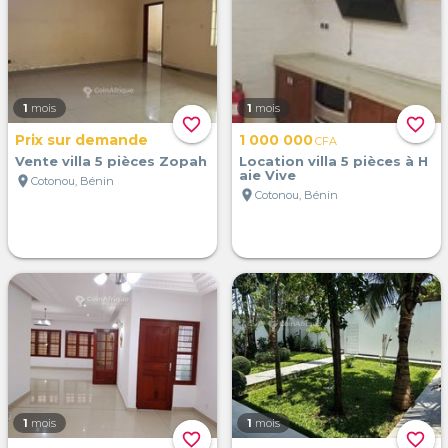
1
mois
1
mois
favorite_border
favorite_border
Prix sur demande
1 000 000
CFA
Vente villa 5 pièces Zopah
Location villa 5 pièces à H
aie Vive
location_on
Cotonou, Bénin
location_on
Cotonou, Bénin
1
mois
1
mois
favorite_border
favorite_border