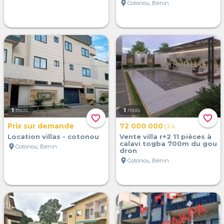
location_on
Cotonou, Bénin
1
mois
1
mois
favorite_border
favorite_border
Prix sur demande
72 000 000
CFA
Location villas - cotonou
Vente villa r+2 11 pièces à
calavi togba 700m du gou
location_on
Cotonou, Bénin
dron
location_on
Cotonou, Bénin