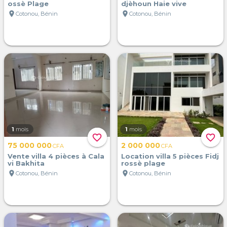
ossè Plage
djèhoun Haie vive
location_on
location_on
Cotonou, Bénin
Cotonou, Bénin
1
mois
1
mois
favorite_border
favorite_border
75 000 000
2 000 000
CFA
CFA
Vente villa 4 pièces à Cala
Location villa 5 pièces Fidj
vi Bakhita
rossè plage
location_on
location_on
Cotonou, Bénin
Cotonou, Bénin