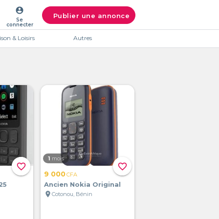
account_circle
Publier une annonce
Se
connecter
son & Loisirs
Autres
1
mois
favorite_border
favorite_border
9 000
CFA
25
Ancien Nokia Original
location_on
Cotonou, Bénin