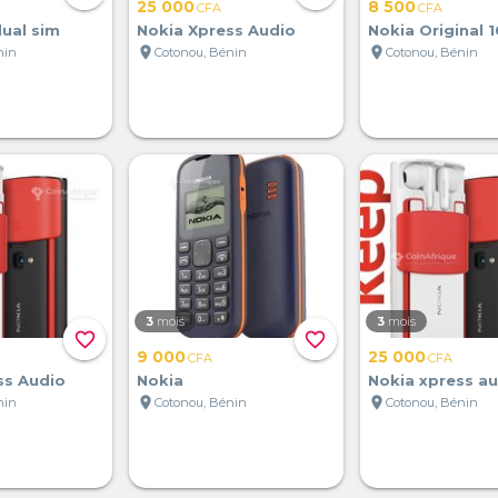
25 000
8 500
CFA
CFA
dual sim
Nokia Xpress Audio
Nokia Original 
location_on
location_on
nin
Cotonou, Bénin
Cotonou, Bénin
3
mois
3
mois
favorite_border
favorite_border
9 000
25 000
CFA
CFA
ss Audio
Nokia
Nokia xpress a
location_on
location_on
nin
Cotonou, Bénin
Cotonou, Bénin