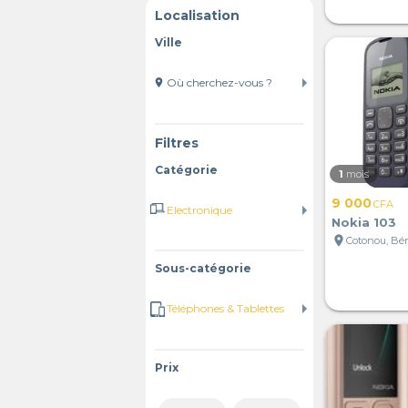
Localisation
Ville
location_on
Filtres
Catégorie
1
mois
9 000
CFA
Nokia 103
location_on
Cotonou, Bé
Sous-catégorie
Prix