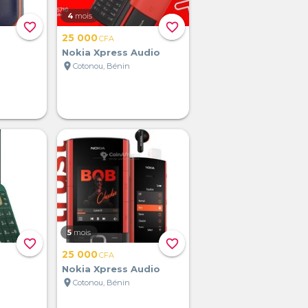
4
mois
favorite_border
favorite_border
25 000
CFA
Nokia Xpress Audio
location_on
Cotonou, Bénin
5
mois
favorite_border
favorite_border
25 000
CFA
Nokia Xpress Audio
location_on
Cotonou, Bénin