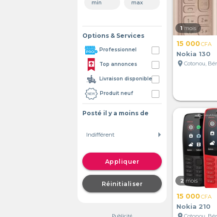
1
mois
Options & Services
15 000
CFA
Professionnel
Nokia 130
location_on
Cotonou, Bé
Top annonces
Livraison disponible
Produit neuf
Posté il y a moins de
Appliquer
2
mois
Réinitialiser
15 000
CFA
Nokia 210
location_on
Cotonou, Bé
Publicité