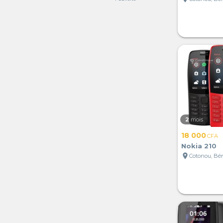
2
mois
18 000
CFA
Nokia 210
location_on
Cotonou, Bé