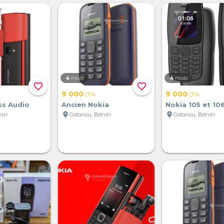
4
mois
4
mois
favorite_border
favorite_border
9 000
9 000
CFA
CFA
ss Audio
Ancien Nokia
Nokia 105 et 10
location_on
location_on
nin
Cotonou, Bénin
Cotonou, Bénin