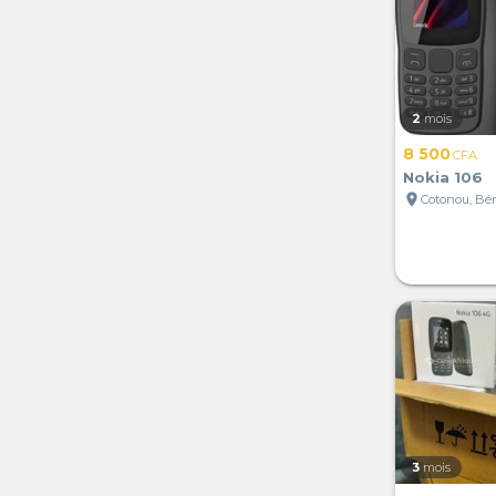
2
mois
8 500
CFA
Nokia 106
location_on
Cotonou, Bé
3
mois