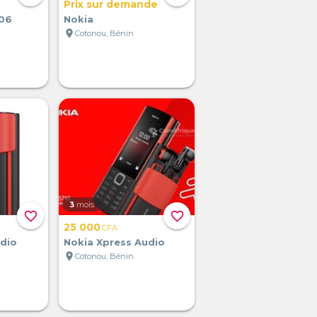
Prix sur demande
106
Nokia
location_on
Cotonou, Bénin
3
mois
favorite_border
favorite_border
25 000
CFA
udio
Nokia Xpress Audio
location_on
Cotonou, Bénin