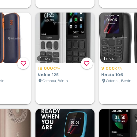
1
mois
1
mois
favorite_border
favorite_border
18 000
9 000
CFA
CFA
Nokia 125
Nokia 106
location_on
location_on
nin
Cotonou, Bénin
Cotonou, Bénin