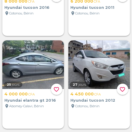
8 000 000
6 200 000
CFA
CFA
Hyundai tucson 2016
Hyundai tucson 2011
location_on
location_on
Cotonou, Bénin
Cotonou, Bénin
25
jours
27
jours
favorite_border
favorite_border
4 000 000
4 450 000
CFA
CFA
Hyundai elantra gt 2016
Hyundai tucson 2012
location_on
location_on
Abomey-Calavi, Bénin
Cotonou, Bénin