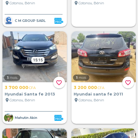
location_on
location_on
Cotonou, Bénin
Cotonou, Bénin
C M GROUP SARL
1
mois
1
mois
favorite_border
favorite_border
3 700 000
3 200 000
CFA
CFA
Hyundai Santa fe 2013
Hyundai santa fe 2011
location_on
location_on
Cotonou, Bénin
Cotonou, Bénin
Mahutin Akin