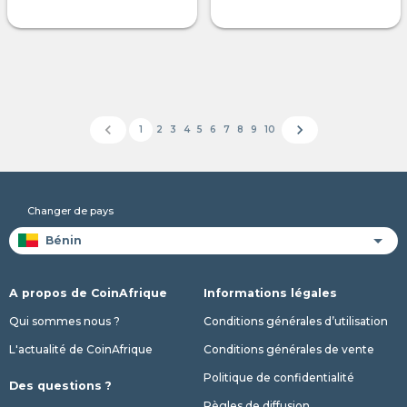
chevron_left
chevron_right
1
2
3
4
5
6
7
8
9
10
Changer de pays
A propos de CoinAfrique
Informations légales
Qui sommes nous ?
Conditions générales d’utilisation
L'actualité de CoinAfrique
Conditions générales de vente
Politique de confidentialité
Des questions ?
Règles de diffusion