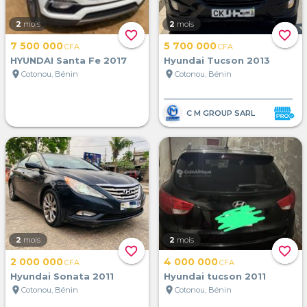
2
mois
2
mois
favorite_border
favorite_border
7 500 000
5 700 000
CFA
CFA
HYUNDAI Santa Fe 2017
Hyundai Tucson 2013
location_on
location_on
Cotonou, Bénin
Cotonou, Bénin
C M GROUP SARL
2
mois
2
mois
favorite_border
favorite_border
2 000 000
4 000 000
CFA
CFA
Hyundai Sonata 2011
Hyundai tucson 2011
location_on
location_on
Cotonou, Bénin
Cotonou, Bénin