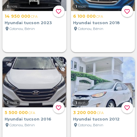
1
mois
1
mois
favorite_border
favorite_border
14 950 000
6 100 000
CFA
CFA
Hyundai tucson 2023
Hyundai tucson 2018
location_on
location_on
Cotonou, Bénin
Cotonou, Bénin
1
mois
1
mois
favorite_border
favorite_border
5 500 000
3 200 000
CFA
CFA
Hyundai tucson 2016
Hyundai tucson 2012
location_on
location_on
Cotonou, Bénin
Cotonou, Bénin