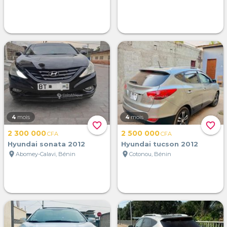
4
mois
4
mois
favorite_border
favorite_border
2 300 000
2 500 000
CFA
CFA
Hyundai sonata 2012
Hyundai tucson 2012
location_on
location_on
Abomey-Calavi, Bénin
Cotonou, Bénin