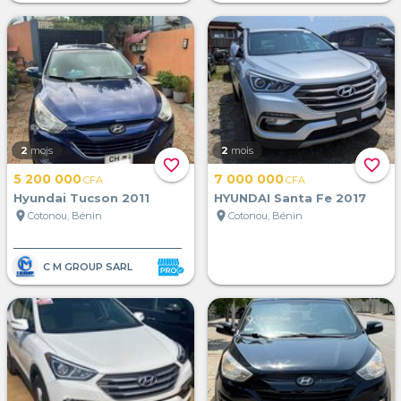
2
mois
2
mois
favorite_border
favorite_border
5 200 000
7 000 000
CFA
CFA
Hyundai Tucson 2011
HYUNDAI Santa Fe 2017
location_on
location_on
Cotonou, Bénin
Cotonou, Bénin
C M GROUP SARL