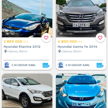
16
heures
17
heures
favorite_border
favorite_border
2 800 000
4 800 000
CFA
CFA
Hyundai Elantra 2012
Hyundai Santa fe 2014
location_on
location_on
Cotonou, Bénin
Cotonou, Bénin
C M GROUP SARL
C M GROUP SARL