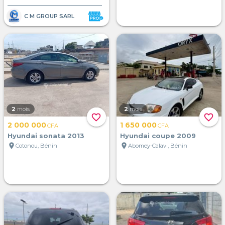
C M GROUP SARL
2
mois
2
mois
favorite_border
favorite_border
2 000 000
1 650 000
CFA
CFA
Hyundai sonata 2013
Hyundai coupe 2009
location_on
location_on
Cotonou, Bénin
Abomey-Calavi, Bénin