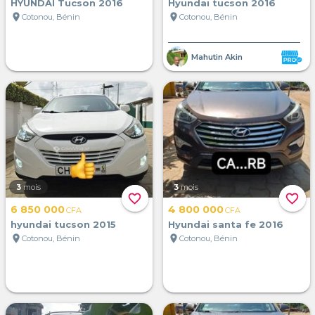
HYUNDAI Tucson 2016
Hyundai tucson 2016
location_on
location_on
Cotonou, Bénin
Cotonou, Bénin
Mahutin Akin
3
mois
3
mois
favorite_border
favorite_border
6 850 000
4 800 000
CFA
CFA
hyundai tucson 2015
Hyundai santa fe 2016
location_on
location_on
Cotonou, Bénin
Cotonou, Bénin