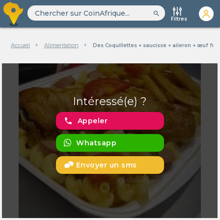
search
Filtres
Accueil
Alimentation
Des Coquillettes + saucisse + aileron + œuf frit
Intéressé(e) ?
phone
Appeler
Whatsapp
Envoyer un sms