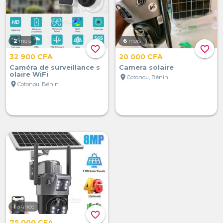
2
mois
6
mois
favorite_border
favorite_border
32 900 CFA
20 000 CFA
Caméra de surveillance s
Camera solaire
olaire WiFi
location_on
Cotonou, Bénin
location_on
Cotonou, Bénin
1
année
favorite_border
75 000 CFA