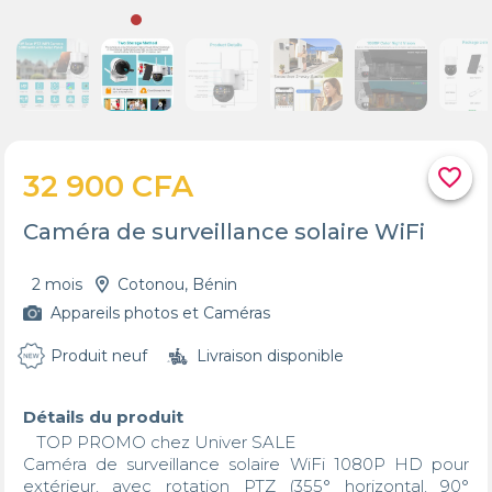
favorite_border
32 900 CFA
Caméra de surveillance solaire WiFi
2 mois
Cotonou, Bénin
Appareils photos et Caméras
Produit neuf
Livraison disponible
Détails du produit
   TOP PROMO chez Univer SALE

Caméra de surveillance solaire WiFi 1080P HD pour 
extérieur, avec rotation PTZ (355° horizontal, 90° 