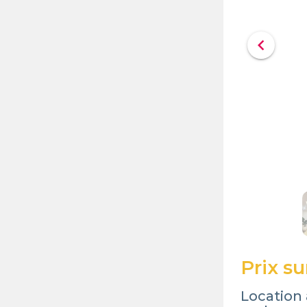
chevron_left
Prix s
Location