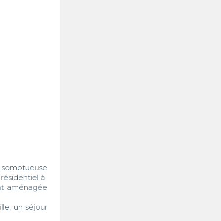
somptueuse 
sidentiel à 

ent aménagée 
e, un séjour 