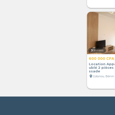
3
années
600 000 CFA
Location Ap
ublé 2 pièces
ssade
location_on
Cotonou, Bénin