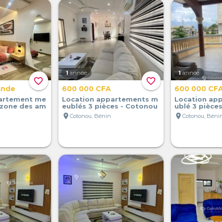
1
année
1
année
favorite_border
favorite_border
ande
600 000 CFA
600 000 CF
artement me
Location appartements m
Location ap
 zone des am
eublés 3 pièces - Cotonou
ublé 3 pièce
location_on
location_on
Cotonou, Bénin
Cotonou, Béni