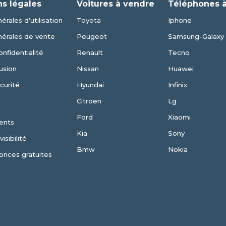
ns légales
Voitures à vendre
Téléphones 
érales d’utilisation
Toyota
Iphone
nérales de vente
Peugeot
Samsung-Galaxy
onfidentialité
Renault
Tecno
usion
Nissan
Huawei
curité
Hyundai
Infinix
Citroen
Lg
Ford
Xiaomi
ents
Kia
Sony
isibilité
Bmw
Nokia
onces gratuites