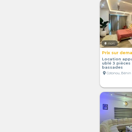
8
mois
Prix sur dem
Location app
ublé 3 pièces
bassades
location_on
Cotonou, Bénin