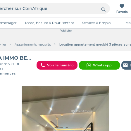
favorite
search
Favoris
tromenager
Mode, Beauté & Pour l'enfant
Services & Emploi
Mai
Publicité
lier
Appartements meublés
Location appartement meublé 3 pièces zo
SIKA IMMO BENIN
e depuis
8
phone
email
Voir le numéro
Whatsapp
es
Annonces