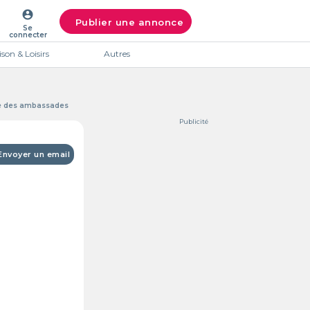
account_circle
Publier une annonce
Se
connecter
son & Loisirs
Autres
ne des ambassades
Publicité
Envoyer un email