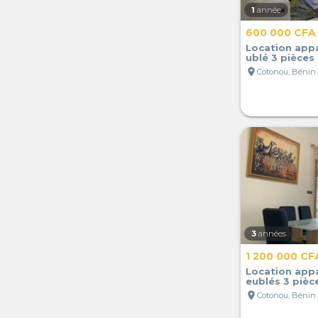
1
année
600 000 CFA
Location app
ublé 3 pièces
location_on
Cotonou, Bénin
3
années
1 200 000 CF
Location app
eublés 3 pièc
location_on
Cotonou, Bénin