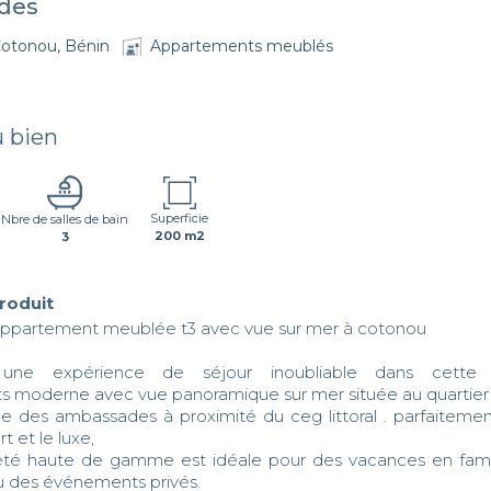
des
otonou, Bénin
Appartements meublés
u bien
Superficie
Nbre de salles de bain
200 m2
3
produit
appartement meublée t3 avec vue sur mer à cotonou 

s une expérience de séjour inoubliable dans cette 
 moderne avec vue panoramique sur mer située au quartier ré
 des ambassades à proximité du ceg littoral . parfaitem
t et le luxe, 

été haute de gamme est idéale pour des vacances en famill
u des événements privés.
