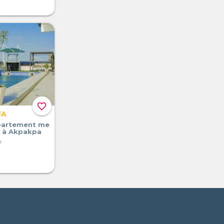
favorite_border
FA
partement me
s à Akpakpa
n