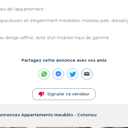
ues de l'appartement : 

spacieuses et élégamment meublées, matelas peb, dressing
 au design raffiné, doté d’un mobilier haut de gamme
Partagez cette annonce avec vos amis
thumb_down
Signaler ce vendeur
 annonces Appartements meublés - Cotonou