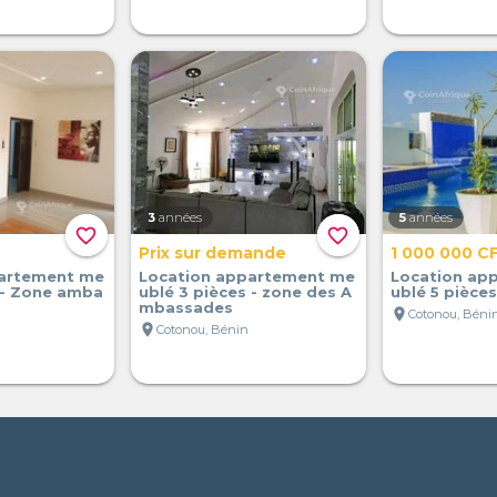
3
années
5
années
favorite_border
favorite_border
Prix sur demande
1 000 000 C
partement me
Location appartement me
Location ap
 - Zone amba
ublé 3 pièces - zone des A
ublé 5 pièce
mbassades
location_on
Cotonou, Béni
location_on
Cotonou, Bénin