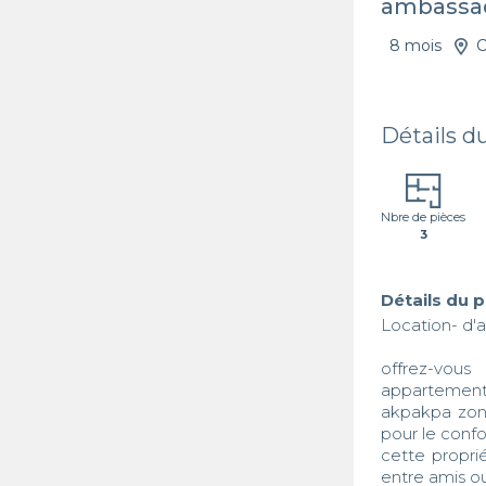
ambassa
8 mois
C
Détails d
Nbre de pièces
3
Détails du 
Location- d'
offrez-vou
appartements
akpakpa zone
pour le confor
cette propri
entre amis o