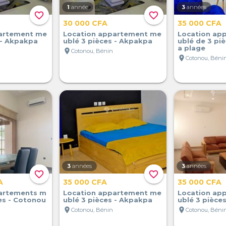
1
année
3
années
favorite_border
favorite_border
30 000 CFA
35 000 CFA
artement me
Location appartement me
Location ap
 - Akpakpa
ublé 3 pièces - Akpakpa
ublé de 3 pi
a plage
location_on
Cotonou, Bénin
location_on
Cotonou, Béni
3
années
3
années
favorite_border
favorite_border
A
35 000 CFA
35 000 CFA
artements m
Location appartement me
Location ap
es - Cotonou
ublé 3 pièces - Akpakpa
ublé 3 pièce
location_on
location_on
Cotonou, Bénin
Cotonou, Béni