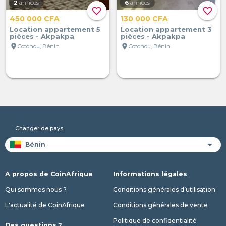
2
années
6
années
favorite_border
favorite_border
450 000 CFA
130 000 CFA
Location appartement 5
Location appartement 3
pièces - Akpakpa
pièces - Akpakpa
location_on
location_on
Cotonou, Bénin
Cotonou, Bénin
Changer de pays
A propos de CoinAfrique
Informations légales
Qui sommes nous ?
Conditions générales d’utilisation
L'actualité de CoinAfrique
Conditions générales de vente
Politique de confidentialité
Des questions ?