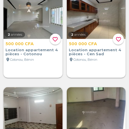
2
années
2
années
favorite_border
favorite_border
500 000 CFA
500 000 CFA
Location appartement 4
Location appartement 4
pièces - Cotonou
pièces - Cen Sad
location_on
location_on
Cotonou, Bénin
Cotonou, Bénin