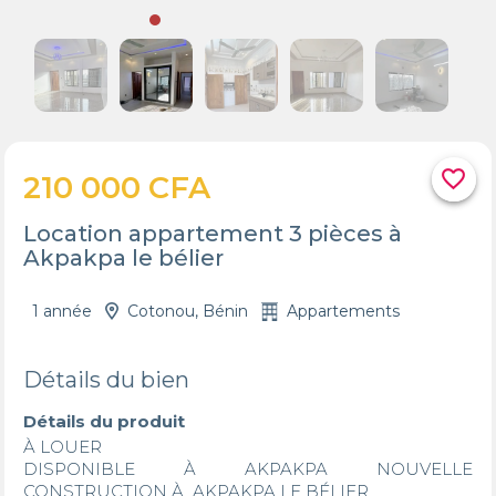
favorite_border
210 000 CFA
Location appartement 3 pièces à
Akpakpa le bélier
1 année
Cotonou, Bénin
Appartements
Détails du bien
Détails du produit
À LOUER

DISPONIBLE À AKPAKPA NOUVELLE 
CONSTRUCTION À  AKPAKPA LE BÉLIER 
