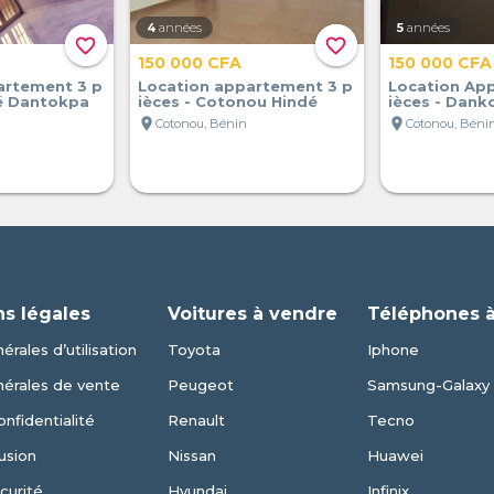
4
années
5
années
favorite_border
favorite_border
150 000 CFA
150 000 CFA
artement 3 p
Location appartement 3 p
Location Ap
hé Dantokpa
ièces - Cotonou Hindé
ièces - Dank
location_on
location_on
Cotonou, Bénin
Cotonou, Béni
ns légales
Voitures à vendre
Téléphones 
érales d’utilisation
Toyota
Iphone
nérales de vente
Peugeot
Samsung-Galaxy
onfidentialité
Renault
Tecno
usion
Nissan
Huawei
curité
Hyundai
Infinix