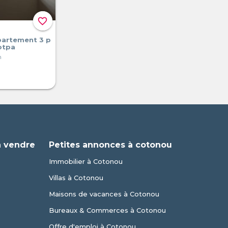
favorite_border
partement 3 p
otpa
n
à vendre
Petites annonces à cotonou
Immobilier à Cotonou
Villas à Cotonou
Maisons de vacances à Cotonou
Bureaux & Commerces à Cotonou
Offre d'emploi à Cotonou