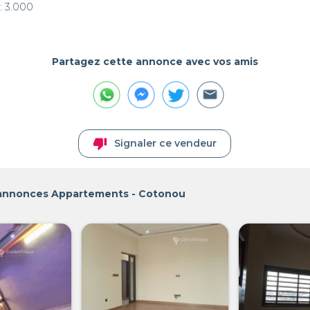
 : 3.000
Partagez cette annonce avec vos amis
thumb_down
Signaler ce vendeur
 annonces Appartements - Cotonou