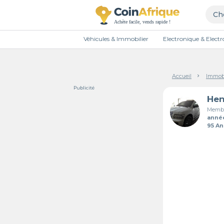
Véhicules & Immobilier
Electronique & Elec
Accueil
Immobi
Publicité
Membr
anné
95 A