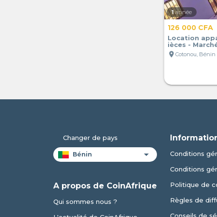
1
année
126 000 CFA
Location app
ièces - Marc
location_on
Cotonou, Bénin
Informatio
Changer de pays
Conditions gén
Conditions gé
Politique de c
A propos de CoinAfrique
Règles de diff
Qui sommes nous ?
Conseils de sé