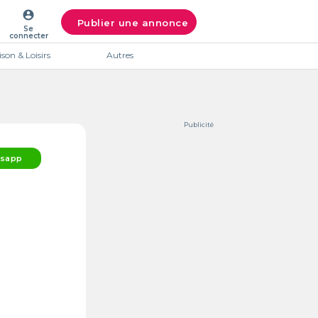
account_circle
Publier une annonce
Se
connecter
son & Loisirs
Autres
Publicité
sapp