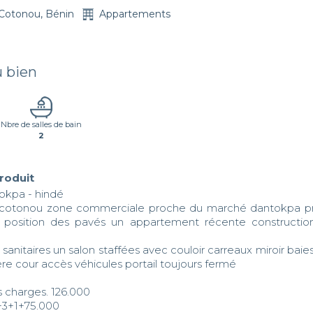
Cotonou, Bénin
Appartements
u bien
Nbre de salles de bain
2
produit
kpa - hindé

à cotonou zone commerciale proche du marché dantokpa pr
position des pavés un appartement récente construction
anitaires un salon staffées avec couloir carreaux miroir baies
re cour accès véhicules portail toujours fermé

s charges. 126.000

+3+1+75.000
