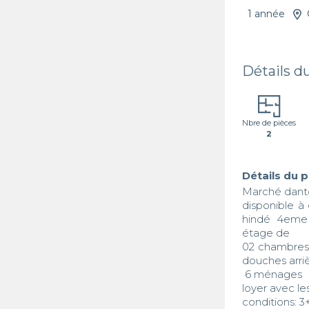
1 année
Détails d
Nbre de pièces
2
Détails du 
Marché danto
disponible 
hindé 4eme 
étage de 

02 chambres s
douches arriè
 6 ménages 

loyer avec le
conditions: 3