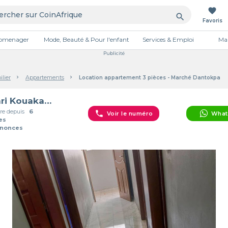
favorite
search
Favoris
tromenager
Mode, Beauté & Pour l'enfant
Services & Emploi
Mai
Publicité
lier
Appartements
Location appartement 3 pièces - Marché Dantokpa
Henri Kouakanou
e depuis
6
phone
Voir le numéro
What
es
nnonces