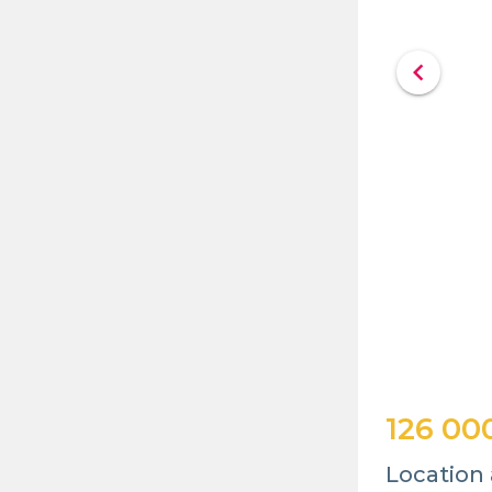
chevron_left
126 00
Location