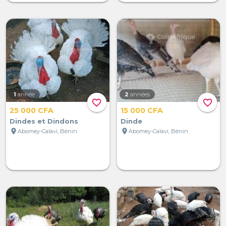
1
année
2
années
favorite_border
favorite_border
25 000 CFA
15 000 CFA
Dindes et Dindons
Dinde
location_on
location_on
Abomey-Calavi, Bénin
Abomey-Calavi, Bénin