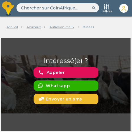
search
Filtres
Accueil
Animaux
Autres animaux
Dindes
Intéressé(e) ?
phone
Appeler
Whatsapp
Envoyer un sms