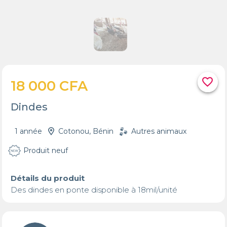
favorite_border
18 000 CFA
Dindes
1 année
Cotonou, Bénin
Autres animaux
Produit neuf
Détails du produit
Des dindes en ponte disponible à 18mil/unité