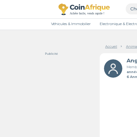
Véhicules & Immobilier
Electronique & Elec
Accueil
Anima
Publicité
Ang
Membr
anné
6 An