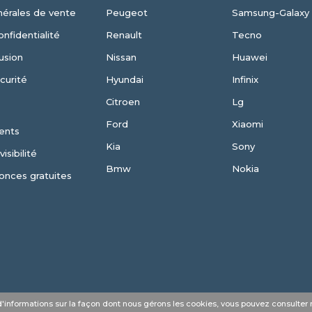
nérales de vente
Peugeot
Samsung-Galaxy
onfidentialité
Renault
Tecno
usion
Nissan
Huawei
curité
Hyundai
Infinix
Citroen
Lg
Ford
Xiaomi
ents
Kia
Sony
isibilité
Bmw
Nokia
onces gratuites
s d'informations sur la façon dont nous gérons les cookies, vous pouvez consulter