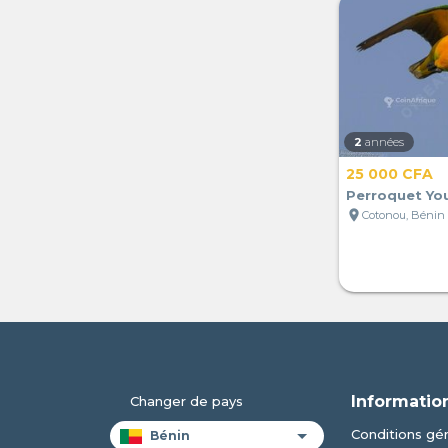
2
années
25 000 CFA
Perroquet Yo
location_on
Cotonou, Bénin
Informatio
Changer de pays
Conditions gén