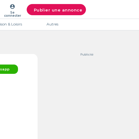
account_circle
Publier une annonce
Se
connecter
son & Loisirs
Autres
Publicité
sapp