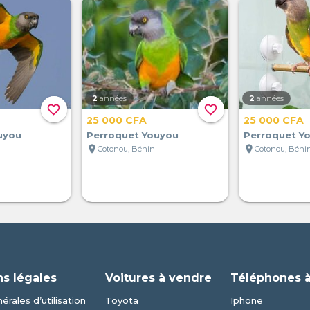
2
années
2
années
favorite_border
favorite_border
25 000 CFA
25 000 CFA
uyou
Perroquet Youyou
Perroquet Y
location_on
location_on
Cotonou, Bénin
Cotonou, Béni
ns légales
Voitures à vendre
Téléphones 
érales d’utilisation
Toyota
Iphone