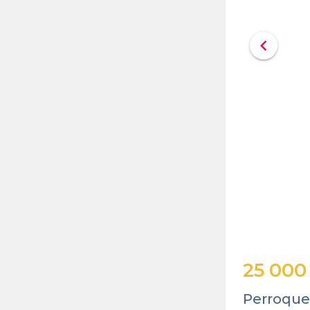
chevron_left
25 000
Perroque