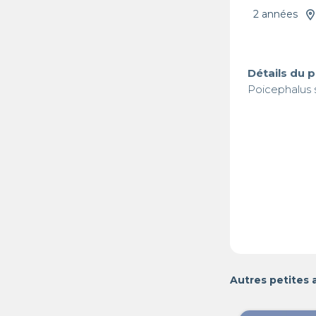
2 années
Détails du 
Poicephalus s
Autres petites