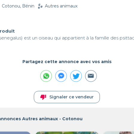
Cotonou, Bénin
Autres animaux
produit
enegalus) est un oiseau qui appartient à la famille des psitta
Partagez cette annonce avec vos amis
thumb_down
Signaler ce vendeur
 annonces Autres animaux - Cotonou