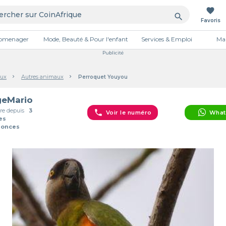
favorite
search
Favoris
tromenager
Mode, Beauté & Pour l'enfant
Services & Emploi
Mai
Publicité
ux
Autres animaux
Perroquet Youyou
eMario
e depuis
3
phone
Voir le numéro
What
es
nonces