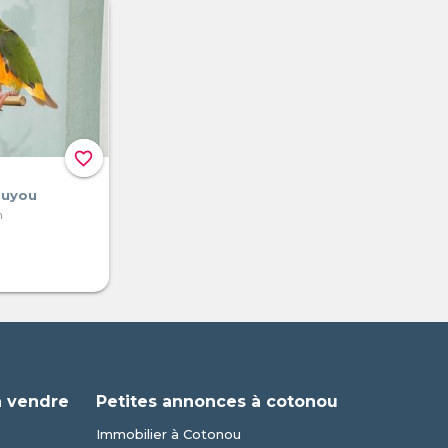
favorite_border
ouyou
n
à vendre
Petites annonces à cotonou
Immobilier à Cotonou