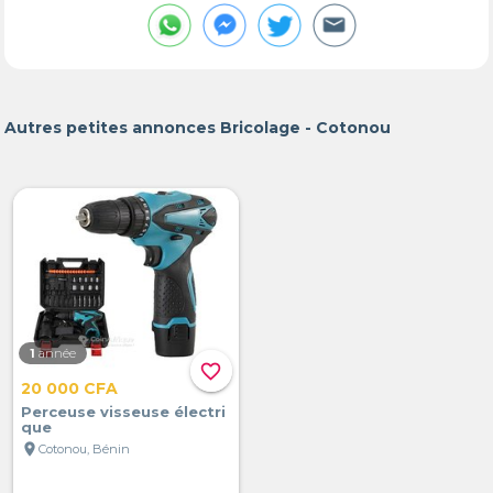
Autres petites annonces Bricolage - Cotonou
1
année
favorite_border
20 000 CFA
Perceuse visseuse électri
que
location_on
Cotonou, Bénin