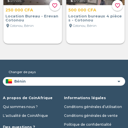
5
années
6
années
favorite_border
favorite_border
250 000 CFA
500 000 CFA
Location Bureau - Erevan
Location bureaux 4 pièce
Cotonou
s - Cotonou
location_on
location_on
Cotonou, Bénin
Cotonou, Bénin
Changer de pays
A propos de CoinAfrique
Informations légales
Qui sommes nous ?
Conditions générales d’utilisation
L'actualité de CoinAfrique
Conditions générales de vente
Politique de confidentialité
Des questions ?