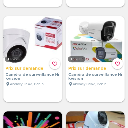
1
année
1
année
favorite_border
favorite_border
Prix sur demande
Prix sur demande
Caméra de surveillance Hi
Caméra de surveillance Hi
kvision
kvision
location_on
location_on
Abomey-Calavi, Bénin
Abomey-Calavi, Bénin