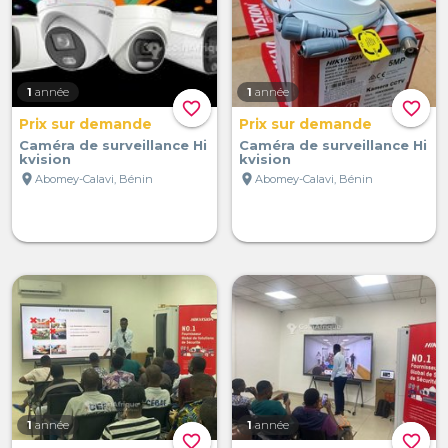
1
année
1
année
favorite_border
favorite_border
Prix sur demande
Prix sur demande
Caméra de surveillance Hi
Caméra de surveillance Hi
kvision
kvision
location_on
location_on
Abomey-Calavi, Bénin
Abomey-Calavi, Bénin
1
année
1
année
favorite_border
favorite_border