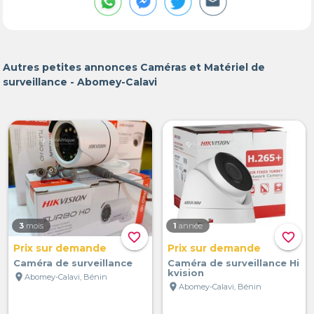
Autres petites annonces Caméras et Matériel de
surveillance - Abomey-Calavi
3
mois
1
année
favorite_border
favorite_border
Prix sur demande
Prix sur demande
Caméra de surveillance
Caméra de surveillance Hi
kvision
location_on
Abomey-Calavi, Bénin
location_on
Abomey-Calavi, Bénin