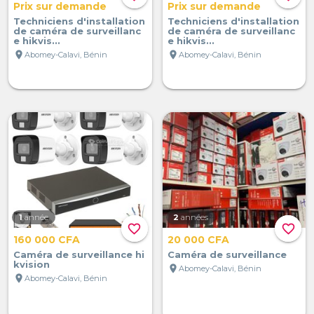
Prix sur demande
Prix sur demande
Techniciens d'installation
Techniciens d'installation
de caméra de surveillanc
de caméra de surveillanc
e hikvis...
e hikvis...
location_on
location_on
Abomey-Calavi, Bénin
Abomey-Calavi, Bénin
1
année
2
années
favorite_border
favorite_border
160 000 CFA
20 000 CFA
Caméra de surveillance hi
Caméra de surveillance
kvision
location_on
Abomey-Calavi, Bénin
location_on
Abomey-Calavi, Bénin