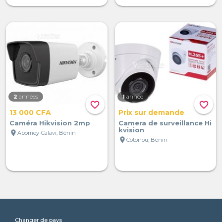
2
années
1
année
favorite_border
favorite_border
13 000 CFA
Prix sur demande
Caméra Hikvision 2mp
Camera de surveillance Hi
kvision
location_on
Abomey-Calavi, Bénin
location_on
Cotonou, Bénin
Changer de pays