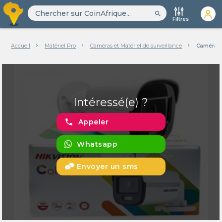
search
Filtres
Accueil
Matériel Pro
Caméras et Matériel de surveillance
Caméra de
Intéressé(e) ?
phone
Appeler
Whatsapp
Envoyer un sms