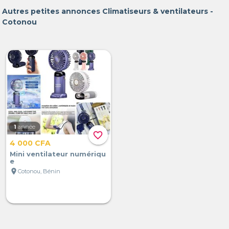
Autres petites annonces Climatiseurs & ventilateurs -
Cotonou
1
année
favorite_border
4 000 CFA
Mini ventilateur numériqu
e
location_on
Cotonou, Bénin