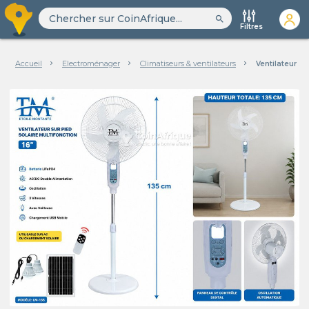
search
Filtres
Accueil
Electroménager
Climatiseurs & ventilateurs
Ventilateur s