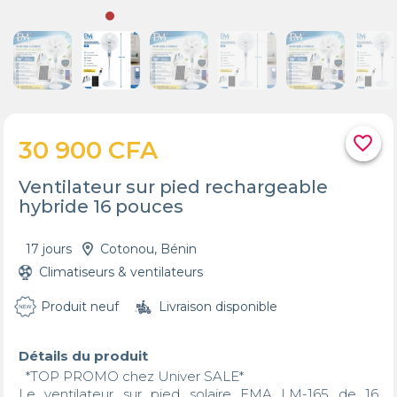
favorite_border
30 900 CFA
Ventilateur sur pied rechargeable
hybride 16 pouces
17 jours
Cotonou, Bénin
Climatiseurs & ventilateurs
Produit neuf
Livraison disponible
Détails du produit
  *TOP PROMO chez Univer SALE*  

Le ventilateur sur pied solaire EMA LM-165 de 16 