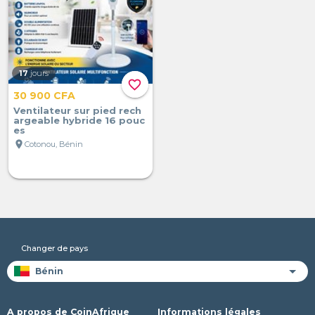
17
jours
favorite_border
30 900 CFA
Ventilateur sur pied rech
argeable hybride 16 pouc
es
location_on
Cotonou, Bénin
Changer de pays
A propos de CoinAfrique
Informations légales