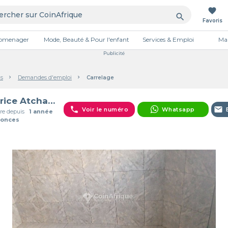
favorite
search
Favoris
tromenager
Mode, Beauté & Pour l'enfant
Services & Emploi
Mai
Publicité
s
Demandes d'emploi
Carrelage
Fabrice Atchade
phone
email
Voir le numéro
Whatsapp
e depuis
1 année
nonces