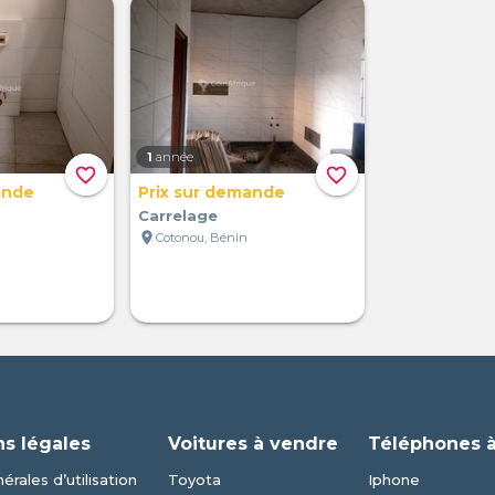
1
année
favorite_border
favorite_border
ande
Prix sur demande
Carrelage
location_on
Cotonou, Bénin
ns légales
Voitures à vendre
Téléphones 
érales d’utilisation
Toyota
Iphone