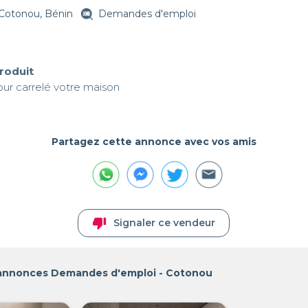
Cotonou, Bénin
Demandes d'emploi
produit
our carrelé votre maison
Partagez cette annonce avec vos amis
thumb_down
Signaler ce vendeur
 annonces Demandes d'emploi - Cotonou