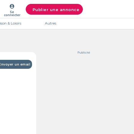
account_circle
Publier une annonce
Se
connecter
son & Loisirs
Autres
Publicité
Envoyer un email