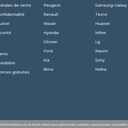
nérales de vente
Peugeot
Samsung-Galaxy
onfidentialité
Renault
Tecno
usion
Nissan
Huawei
curité
Hyundai
Infinix
Citroen
Lg
Ford
Xiaomi
ents
Kia
Sony
isibilité
Bmw
Nokia
onces gratuites
s d'informations sur la façon dont nous gérons les cookies, vous pouvez consulter