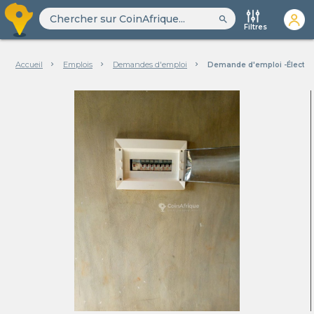
search
Filtres
Accueil
Emplois
Demandes d'emploi
Demande d'emploi -Électric