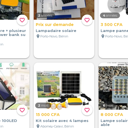
2
années
4
années
favorite_border
favorite_border
Prix sur demande
3 500 CFA
re + plusieur
Lampadaire solaire
Lampe panne
ower bank su
location_on
location_on
Porto-Novo, Bénin
Porto-Novo, B
nin
2
mois
6
mois
favorite_border
favorite_border
15 000 CFA
8 000 CFA
e 100LED
Kit solaire avec 4 lampes
Lampe solair
able
location_on
nin
Abomey-Calavi, Bénin