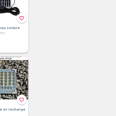
favorite_border
au solaire
énin
favorite_border
e et recharge