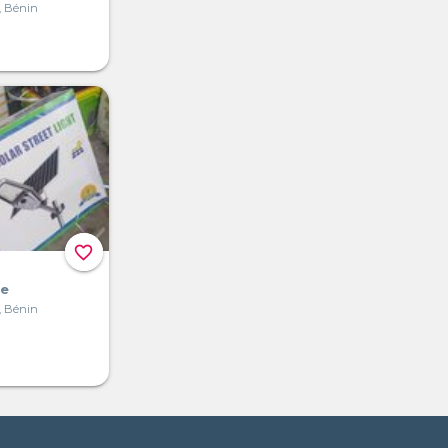
, Bénin
favorite_border
re
, Bénin