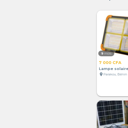
9
mois
7 000 CFA
Lampe solair
location_on
Parakou, Bénin