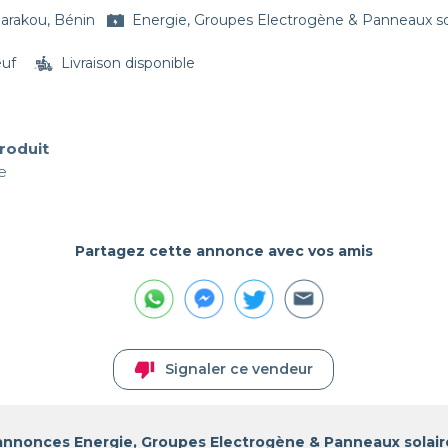
arakou, Bénin
Energie, Groupes Electrogène & Panneaux so
euf
Livraison disponible
produit
e
Partagez cette annonce avec vos amis
thumb_down
Signaler ce vendeur
annonces Energie, Groupes Electrogène & Panneaux solair