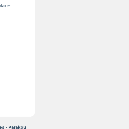
laires
es - Parakou