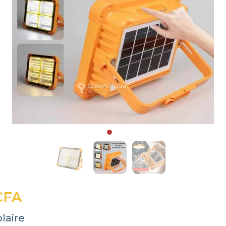
CFA
laire