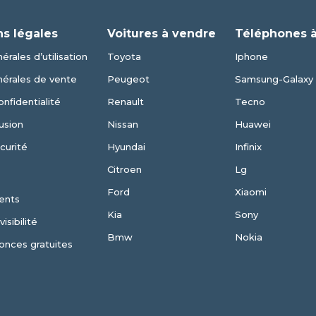
ns légales
Voitures à vendre
Téléphones 
érales d’utilisation
Toyota
Iphone
nérales de vente
Peugeot
Samsung-Galaxy
onfidentialité
Renault
Tecno
usion
Nissan
Huawei
curité
Hyundai
Infinix
Citroen
Lg
Ford
Xiaomi
ents
Kia
Sony
isibilité
Bmw
Nokia
onces gratuites