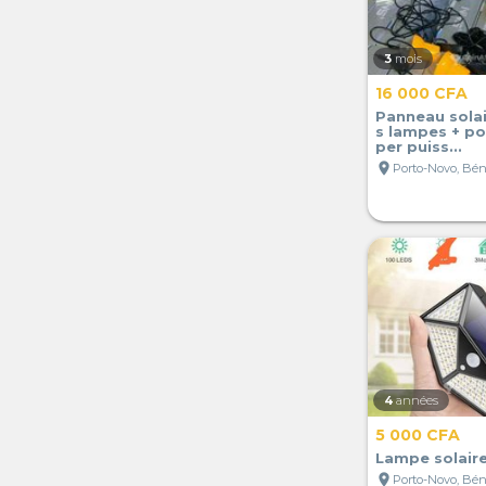
3
mois
16 000 CFA
Panneau solai
s lampes + p
per puiss...
location_on
Porto-Novo, Bé
4
années
5 000 CFA
Lampe solair
location_on
Porto-Novo, Bé