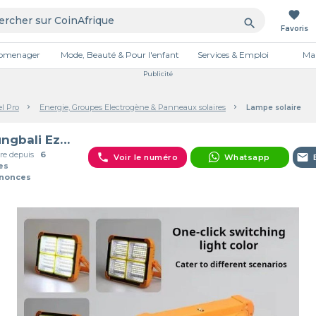
favorite
search
Favoris
tromenager
Mode, Beauté & Pour l'enfant
Services & Emploi
Mai
Publicité
el Pro
Energie, Groupes Electrogène & Panneaux solaires
Lampe solaire
Houngbali Ezechiel
e depuis
6
phone
email
Voir le numéro
Whatsapp
es
nnonces