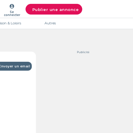
account_circle
Publier une annonce
Se
connecter
son & Loisirs
Autres
Publicité
Envoyer un email