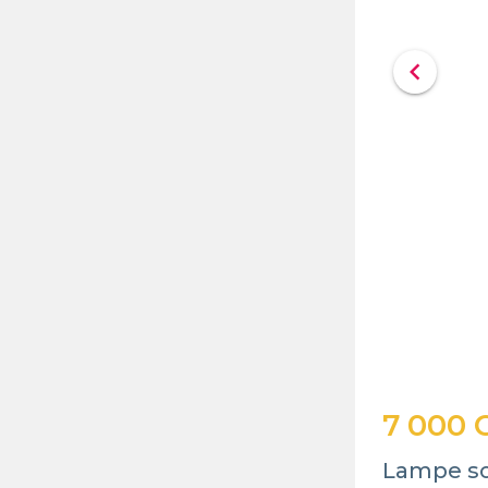
chevron_left
7 000 
Lampe so