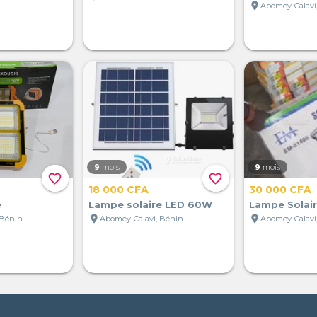
location_on
Abomey-Calavi
9
mois
9
mois
favorite_border
favorite_border
18 000 CFA
30 000 CFA
e
Lampe solaire LED 60W
Lampe Solai
location_on
location_on
 Bénin
Abomey-Calavi, Bénin
Abomey-Calavi