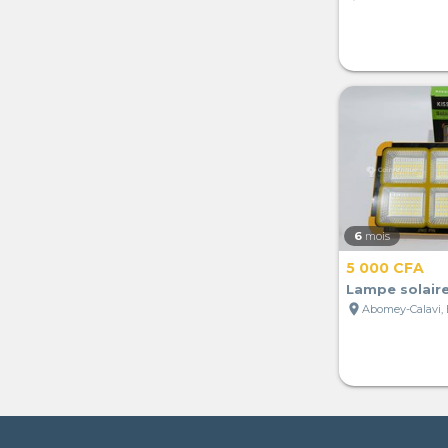
6
mois
5 000 CFA
Lampe solair
location_on
Abomey-Calavi,