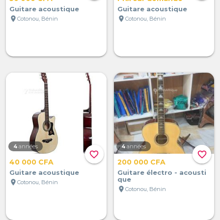
Guitare acoustique
Guitare acoustique
location_on
location_on
Cotonou, Bénin
Cotonou, Bénin
4
années
4
années
favorite_border
favorite_border
40 000 CFA
200 000 CFA
Guitare acoustique
Guitare électro - acousti
que
location_on
Cotonou, Bénin
location_on
Cotonou, Bénin