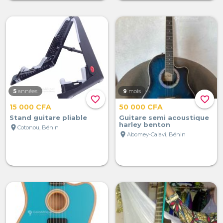
5
années
9
mois
favorite_border
favorite_border
15 000 CFA
50 000 CFA
Stand guitare pliable
Guitare semi acoustique
harley benton
location_on
Cotonou, Bénin
location_on
Abomey-Calavi, Bénin