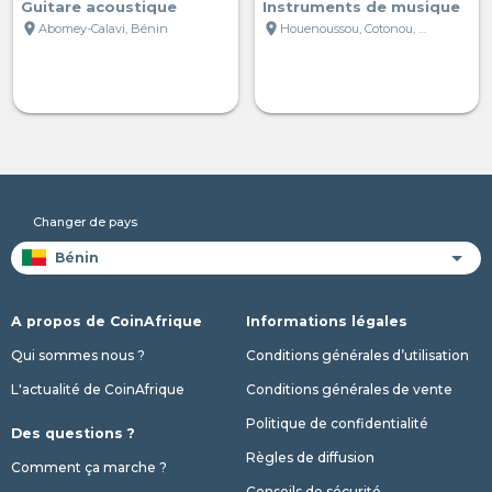
Guitare acoustique
Instruments de musique
location_on
location_on
Abomey-Calavi, Bénin
Houenoussou, Cotonou, Bénin
Changer de pays
A propos de CoinAfrique
Informations légales
Qui sommes nous ?
Conditions générales d’utilisation
L'actualité de CoinAfrique
Conditions générales de vente
Politique de confidentialité
Des questions ?
Règles de diffusion
Comment ça marche ?
Conseils de sécurité