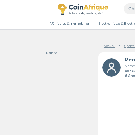
Véhicules & Immobilier
Electronique & Elec
Accueil
Sports 
Publicité
Membr
anné
6 An