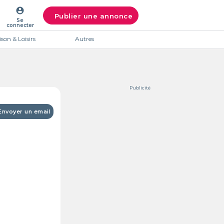
account_circle
Publier une annonce
Se
connecter
son & Loisirs
Autres
Publicité
Envoyer un email