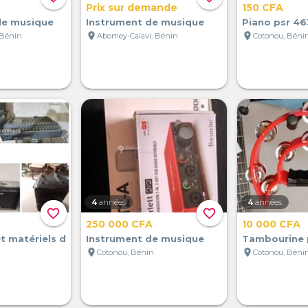
Prix sur demande
150 CFA
de musique
Instrument de musique
Piano psr 46
location_on
location_on
 Bénin
Abomey-Calavi, Bénin
Cotonou, Béni
4
années
4
années
favorite_border
favorite_border
250 000 CFA
10 000 CFA
t matériels d
Instrument de musique
Tambourine 
location_on
location_on
Cotonou, Bénin
Cotonou, Béni