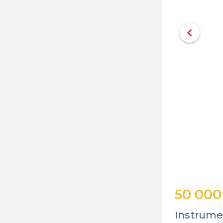
chevron_left
50 000
Instrume