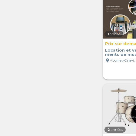
1
année
Prix sur dem
Location et v
ments de mu
location_on
Abomey-Calavi,
2
années