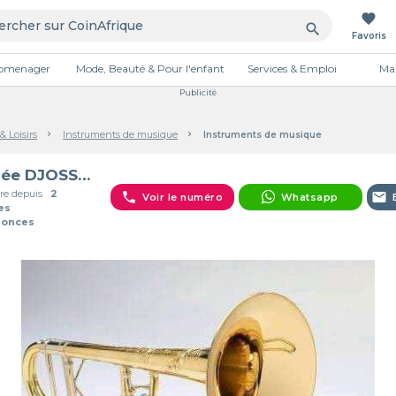
favorite
search
Favoris
tromenager
Mode, Beauté & Pour l'enfant
Services & Emploi
Mai
Publicité
& Loisirs
Instruments de musique
Instruments de musique
Rénée DJOSSOU
e depuis
2
phone
email
Voir le numéro
Whatsapp
es
nonces