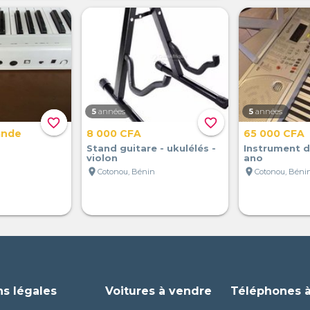
5
années
5
années
favorite_border
favorite_border
ande
8 000 CFA
65 000 CFA
Stand guitare - ukulélés -
Instrument d
violon
ano
location_on
location_on
Cotonou, Bénin
Cotonou, Béni
ns légales
Voitures à vendre
Téléphones 