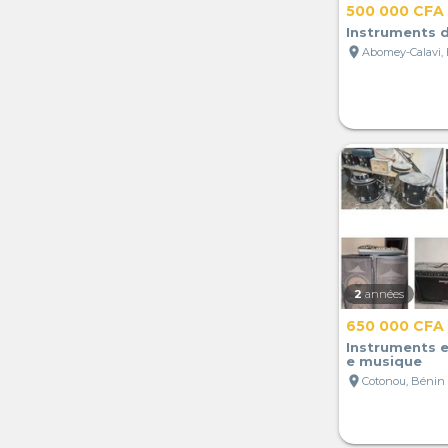
500 000 CFA
Instruments 
location_on
Abomey-Calavi,
2
années
650 000 CFA
Instruments e
e musique
location_on
Cotonou, Bénin