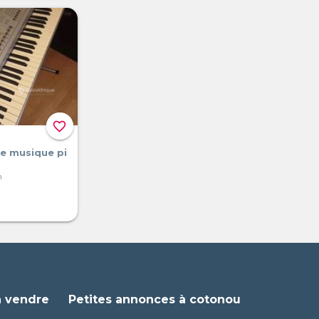
favorite_border
e musique pi
n
à vendre
Petites annonces à cotonou