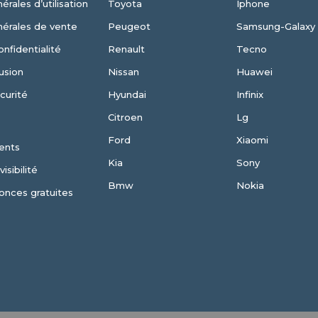
érales d’utilisation
Toyota
Iphone
nérales de vente
Peugeot
Samsung-Galaxy
onfidentialité
Renault
Tecno
usion
Nissan
Huawei
curité
Hyundai
Infinix
Citroen
Lg
Ford
Xiaomi
ents
Kia
Sony
isibilité
Bmw
Nokia
onces gratuites