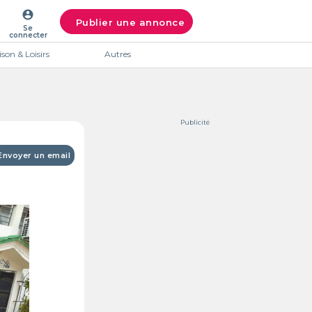
account_circle
Publier une annonce
Se
connecter
son & Loisirs
Autres
Publicité
Envoyer un email
Intéres