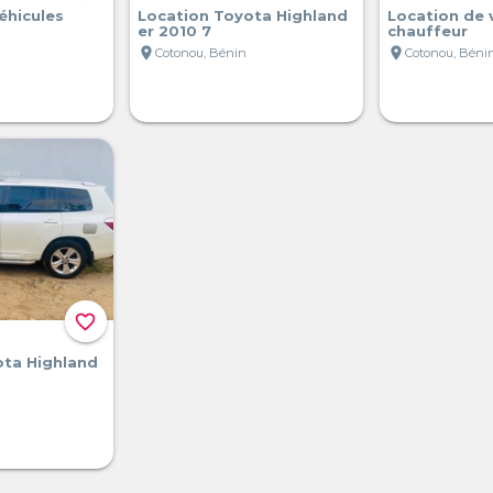
éhicules
Location Toyota Highland
Location de 
er 2010 7
chauffeur
location_on
location_on
Cotonou, Bénin
Cotonou, Béni
favorite_border
ota Highland