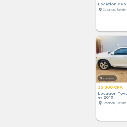
Location de v
location_on
Cotonou, Bénin
5
années
35 000 CFA
Location Toy
er 2010
location_on
Cotonou, Bénin