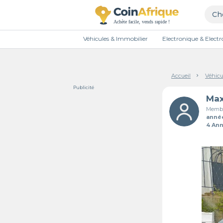
Véhicules & Immobilier
Electronique & Elec
Accueil
Véhicu
Publicité
Max
Membr
anné
4 An