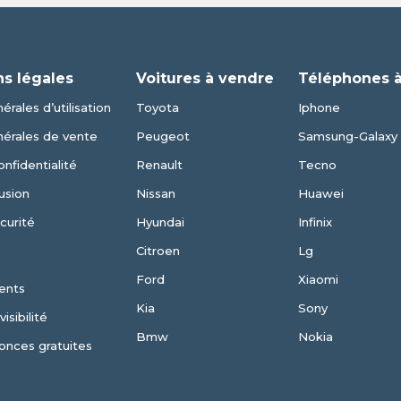
ns légales
Voitures à vendre
Téléphones 
érales d’utilisation
Toyota
Iphone
nérales de vente
Peugeot
Samsung-Galaxy
onfidentialité
Renault
Tecno
usion
Nissan
Huawei
curité
Hyundai
Infinix
Citroen
Lg
Ford
Xiaomi
ents
Kia
Sony
isibilité
Bmw
Nokia
onces gratuites