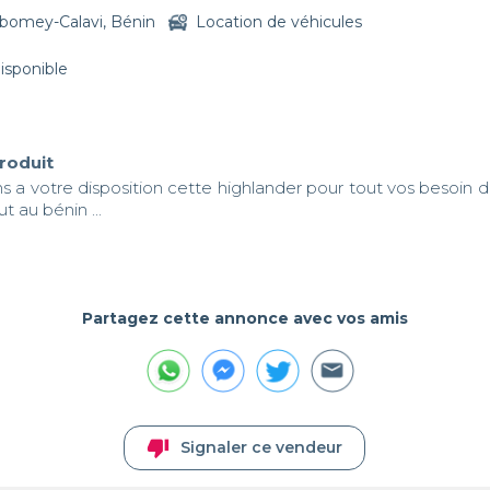
bomey-Calavi, Bénin
Location de véhicules
disponible
produit
 a votre disposition cette highlander pour tout vos besoin de
t au bénin ... 

Partagez cette annonce avec vos amis
thumb_down
Signaler ce vendeur