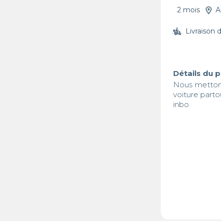
2 mois
A
Livraison 
Détails du 
Nous mettons
voiture partou
inbo