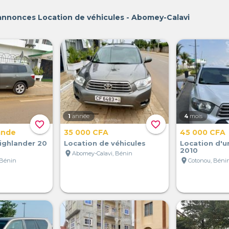
annonces Location de véhicules - Abomey-Calavi
1
année
4
mois
favorite_border
favorite_border
ande
35 000 CFA
45 000 CFA
ighlander 20
Location de véhicules
Location d'u
2010
location_on
Abomey-Calavi, Bénin
location_on
 Bénin
Cotonou, Béni