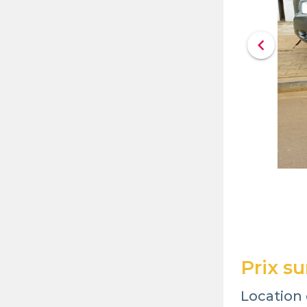
chevron_left
Prix s
Location