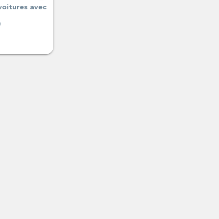
voitures avec
n