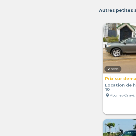
Autres petites 
2
mois
Prix sur dem
Location de h
10
location_on
Abomey-Calavi,