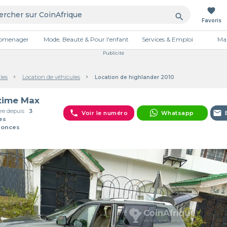
favorite
search
Favoris
tromenager
Mode, Beauté & Pour l'enfant
Services & Emploi
Mai
Publicité
les
Location de véhicules
Location de highlander 2010
ime Max
e depuis
3
phone
email
Voir le numéro
Whatsapp
es
nonces