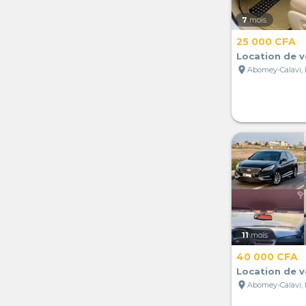
7
mois
25 000 CFA
Location de v
location_on
Abomey-Calavi,
11
mois
40 000 CFA
Location de v
location_on
Abomey-Calavi,