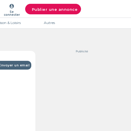
account_circle
Publier une annonce
Se
connecter
son & Loisirs
Autres
Publicité
Envoyer un email