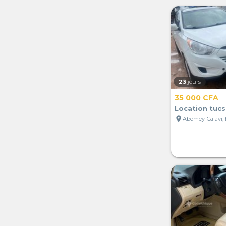
23
jours
35 000 CFA
Location tuc
location_on
Abomey-Calavi,