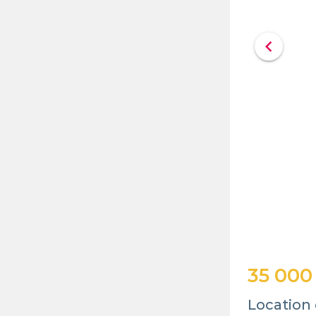
chevron_left
35 000
Location