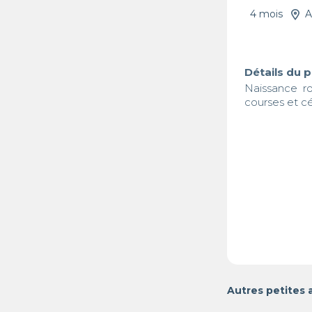
4 mois
A
Détails du 
Naissance ro
courses et c
Autres petites 