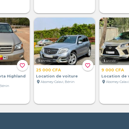
1
année
1
année
favorite_border
favorite_border
25 000 CFA
9 000 CFA
ota Highland
Location de voiture
Location de 
location_on
location_on
Abomey-Calavi, Bénin
Abomey-Calavi
 Bénin