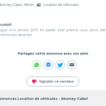
bomey-Calavi, Bénin
Location de véhicules
produit
gue 4×4 année 2015 en paraît etat pretva vous servir dan
érémonies diverses
Partagez cette annonce avec vos amis
thumb_down
Signaler ce vendeur
annonces Location de véhicules - Abomey-Calavi