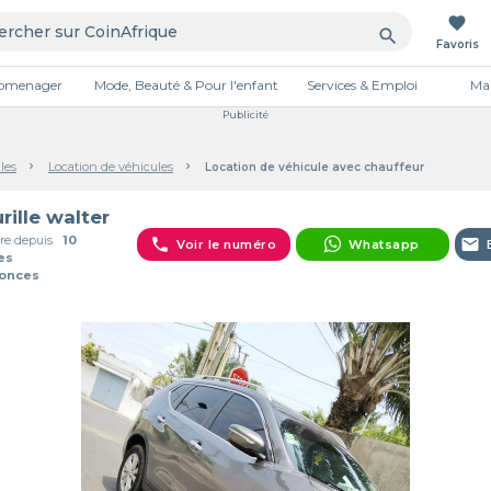
favorite
search
Favoris
tromenager
Mode, Beauté & Pour l'enfant
Services & Emploi
Mai
Publicité
les
Location de véhicules
Location de véhicule avec chauffeur
rille walter
e depuis
10
phone
email
Voir le numéro
Whatsapp
es
nonces