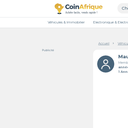
Véhicules & Immobilier
Electronique & Elec
Accueil
Véhicu
Publicité
Mau
Membr
anné
1 An