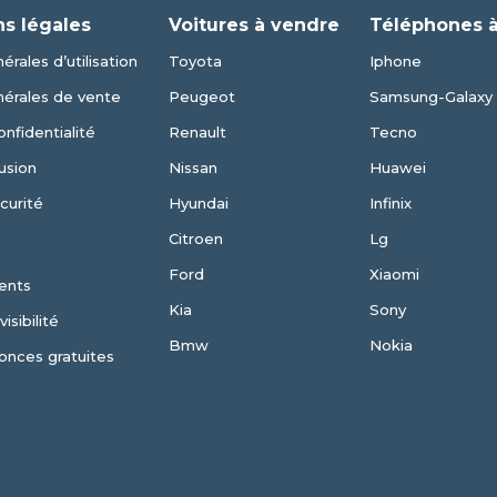
ns légales
Voitures à vendre
Téléphones 
érales d’utilisation
Toyota
Iphone
nérales de vente
Peugeot
Samsung-Galaxy
onfidentialité
Renault
Tecno
usion
Nissan
Huawei
curité
Hyundai
Infinix
Citroen
Lg
Ford
Xiaomi
ents
Kia
Sony
isibilité
Bmw
Nokia
onces gratuites