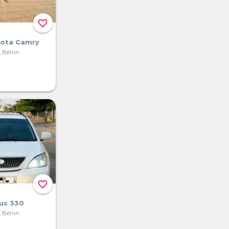
favorite_border
yota Camry
, Bénin
favorite_border
us 330
, Bénin