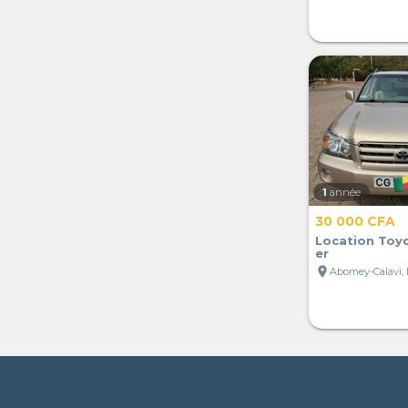
1
année
30 000 CFA
Location Toy
er
location_on
Abomey-Calavi,