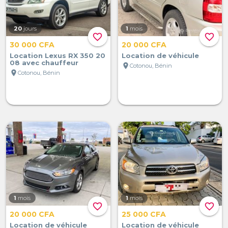
20
jours
1
mois
favorite_border
favorite_border
30 000 CFA
20 000 CFA
Location Lexus RX 350 20
Location de véhicule
08 avec chauffeur
location_on
Cotonou, Bénin
location_on
Cotonou, Bénin
1
mois
1
mois
favorite_border
favorite_border
20 000 CFA
25 000 CFA
Location de véhicule
Location de véhicule