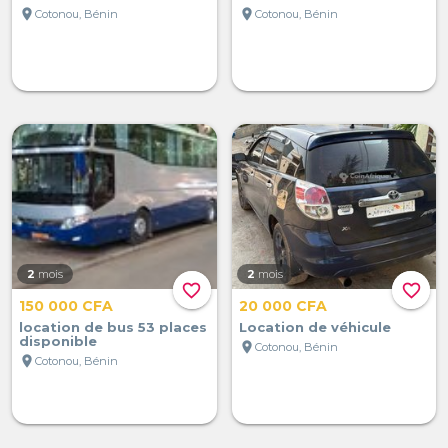
location_on
location_on
Cotonou, Bénin
Cotonou, Bénin
2
mois
2
mois
favorite_border
favorite_border
150 000 CFA
20 000 CFA
location de bus 53 places
Location de véhicule
disponible
location_on
Cotonou, Bénin
location_on
Cotonou, Bénin