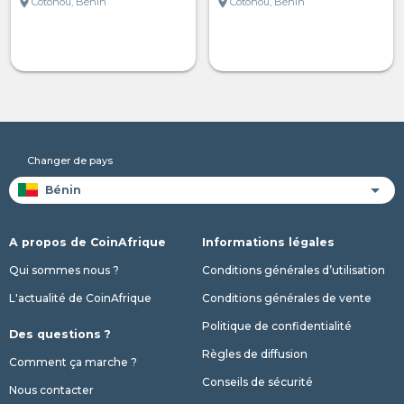
location_on
location_on
Cotonou, Bénin
Cotonou, Bénin
Changer de pays
A propos de CoinAfrique
Informations légales
Qui sommes nous ?
Conditions générales d’utilisation
L'actualité de CoinAfrique
Conditions générales de vente
Politique de confidentialité
Des questions ?
Règles de diffusion
Comment ça marche ?
Conseils de sécurité
Nous contacter