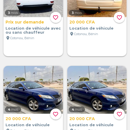
3
mois
3
mois
favorite_border
favorite_border
Prix sur demande
20 000 CFA
Location de véhicule avec
Location de véhicule
ou sans chauffeur
location_on
Cotonou, Bénin
location_on
Cotonou, Bénin
4
mois
4
mois
favorite_border
favorite_border
20 000 CFA
20 000 CFA
Location de véhicule
Location de véhicule