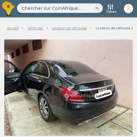
search
Filtres
Accueil
Véhicules
Location de véhicules
Location de véhicule av