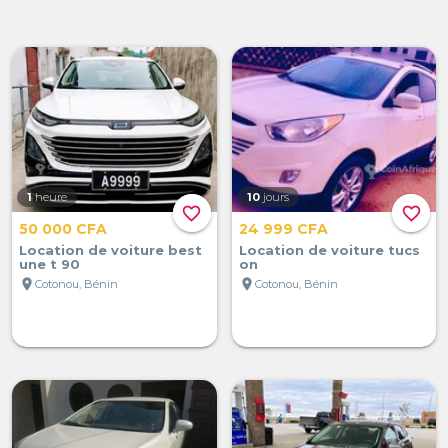
1
heure
10
jours
favorite_border
favorite_border
50 000 CFA
24 999 CFA
Location de voiture best
Location de voiture tucs
une t 90
on
location_on
location_on
Cotonou, Bénin
Cotonou, Bénin