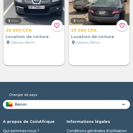
3
mois
3
mois
favorite_border
favorite_border
20 000 CFA
25 000 CFA
Location de voiture
Location de voiture
location_on
location_on
Cotonou, Bénin
Cotonou, Bénin
Changer de pays
A propos de CoinAfrique
Informations légales
Qui sommes nous ?
Conditions générales d’utilisation