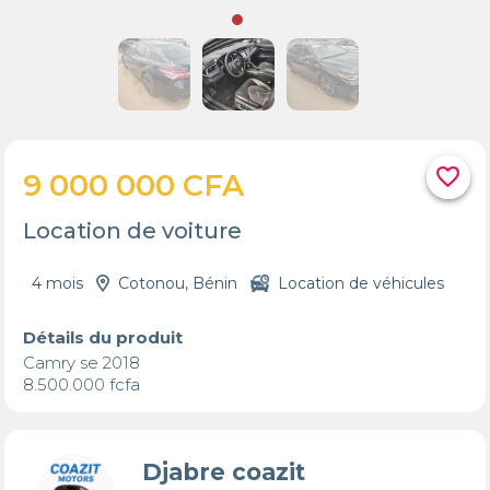
favorite_border
9 000 000 CFA
Location de voiture
4 mois
Cotonou, Bénin
Location de véhicules
Détails du produit
Camry se 2018

8.500.000 fcfa
Djabre coazit