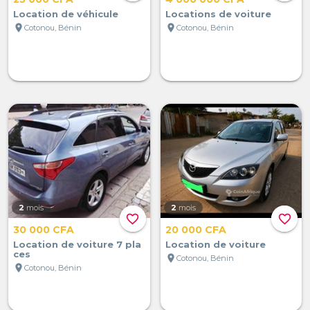
Location de véhicule
Locations de voiture
location_on
location_on
Cotonou, Bénin
Cotonou, Bénin
2
mois
2
mois
favorite_border
favorite_border
30 000 CFA
20 000 CFA
Location de voiture 7 pla
Location de voiture
ces
location_on
Cotonou, Bénin
location_on
Cotonou, Bénin