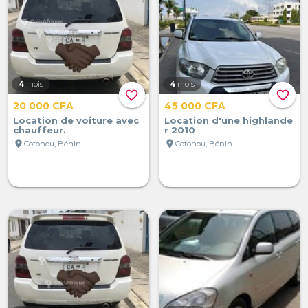
4
mois
4
mois
favorite_border
favorite_border
20 000 CFA
45 000 CFA
Location de voiture avec
Location d'une highlande
chauffeur.
r 2010
location_on
location_on
Cotonou, Bénin
Cotonou, Bénin