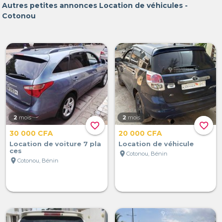
Autres petites annonces Location de véhicules -
Cotonou
2
mois
2
mois
favorite_border
favorite_border
30 000 CFA
20 000 CFA
Location de voiture 7 pla
Location de véhicule
ces
location_on
Cotonou, Bénin
location_on
Cotonou, Bénin