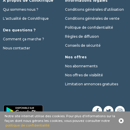
A propos de CoinAfrique
Informations légales
Qui sommes nous ?
Conditions générales d’utilisation
L'actualité de CoinAfrique
Conditions générales de vente
Politique de confidentialité
Des questions ?
Règles de diffusion
Comment ça marche ?
Conseils de sécurité
Nous contacter
Nos offres
Nos abonnements
Nos offres de visibilité
Limitation annonces gratuites
Notre site internet utilise des cookies. Pour plus d'informations sur la
Appel
Whatsapp
SMS
phone
façon dont nous gérons les cookies, vous pouvez consulter notre
© 2017 - 2026 Copyright CoinAfrique
politique de confidentialité