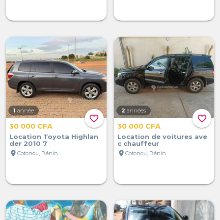
1
année
2
années
favorite_border
favorite_border
30 000 CFA
30 000 CFA
Location Toyota Highlan
Location de voitures ave
der 2010 7
c chauffeur
location_on
location_on
Cotonou, Bénin
Cotonou, Bénin