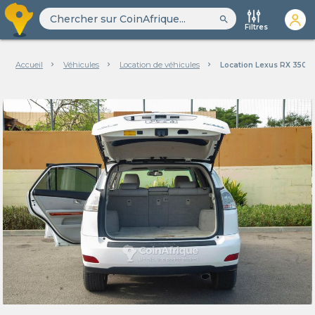
search
Filtres
Accueil
Véhicules
Location de véhicules
Location Lexus RX 350