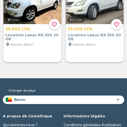
11
mois
1
année
favorite_border
favorite_border
35 000 CFA
35 000 CFA
Location Lexus RX 350 20
Location Lexus RX 350 20
08
08
location_on
location_on
Cotonou, Bénin
Cotonou, Bénin
Changer de pays
A propos de CoinAfrique
Informations légales
Qui sommes nous ?
Conditions générales d’utilisation