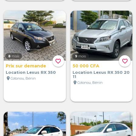
8
mois
9
mois
favorite_border
favorite_border
Prix sur demande
50 000 CFA
Location Lexus RX 350
Location Lexus RX 350 20
11
location_on
Cotonou, Bénin
location_on
Cotonou, Bénin