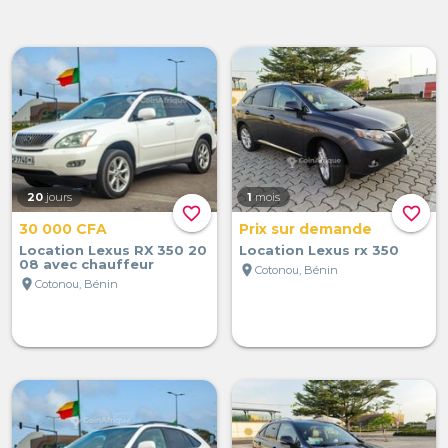
20
jours
1
mois
favorite_border
favorite_border
30 000 CFA
Prix sur demande
Location Lexus RX 350 20
Location Lexus rx 350
08 avec chauffeur
location_on
Cotonou, Bénin
location_on
Cotonou, Bénin