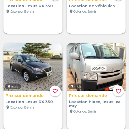
Location Lexus RX 350
Location de véhicules
location_on
location_on
Cotonou, Bénin
Cotonou, Bénin
6
mois
7
mois
favorite_border
favorite_border
Prix sur demande
Prix sur demande
Location Lexus RX 350
Location Hiace, lexus, ca
mry
location_on
Cotonou, Bénin
location_on
Cotonou, Bénin