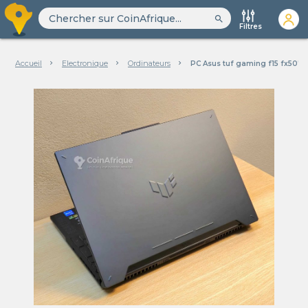
search
Filtres
Accueil
Electronique
Ordinateurs
PC Asus tuf gaming f15 fx507v