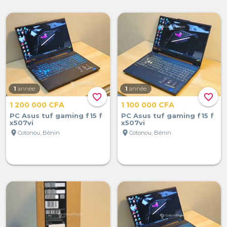
1
année
1
année
favorite_border
favorite_border
1 200 000 CFA
1 100 000 CFA
PC Asus tuf gaming f15 f
PC Asus tuf gaming f15 f
x507vi
x507vi
location_on
location_on
Cotonou, Bénin
Cotonou, Bénin