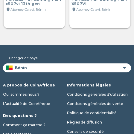
x507vi 13th gen
X507VI
location_on
location_on
Abomey-Calavi, Bénin
Abomey-Calavi, Bénin
Changer de pays
A propos de CoinAfrique
Informations légales
Qui sommes nous ?
Conditions générales d’utilisation
L'actualité de CoinAfrique
Conditions générales de vente
Politique de confidentialité
Des questions ?
Règles de diffusion
Comment ça marche ?
Conseils de sécurité