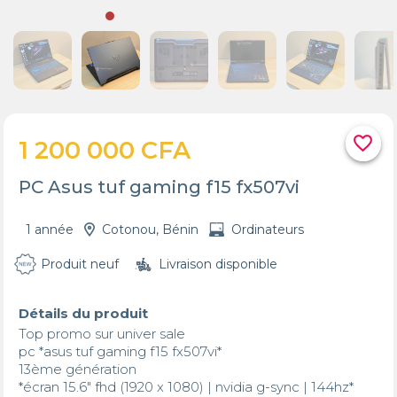
favorite_border
1 200 000 CFA
PC Asus tuf gaming f15 fx507vi
1 année
Cotonou, Bénin
Ordinateurs
Produit neuf
Livraison disponible
Détails du produit
Top promo sur univer sale

pc *asus tuf gaming f15 fx507vi*

13ème génération

*écran 15.6" fhd (1920 x 1080) | nvidia g-sync | 144hz*
