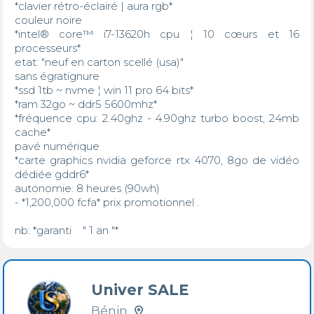
*clavier rétro-éclairé | aura rgb* 

couleur noire

*intel® core™ i7-13620h cpu ¦ 10 cœurs et 16 
processeurs*

etat: "neuf en carton scellé (usa)"

sans égratignure

*ssd 1tb ~ nvme ¦ win 11 pro 64 bits*

*ram 32go ~ ddr5 5600mhz*

*fréquence cpu: 2.40ghz - 4.90ghz turbo boost, 24mb 
cache*

pavé numérique

*carte graphics nvidia geforce rtx 4070, 8go de vidéo 
dédiée gddr6*

autonomie: 8 heures (90wh)

- *1,200,000 fcfa* prix promotionnel .

nb: *garanti    " 1 an "*
Univer SALE
Bénin