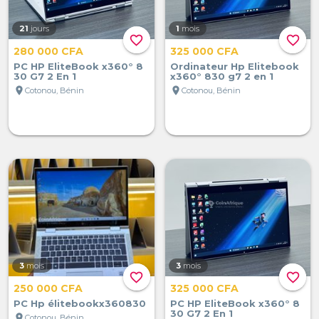
21
jours
1
mois
favorite_border
favorite_border
280 000 CFA
325 000 CFA
PC HP EliteBook x360° 8
Ordinateur Hp Elitebook
30 G7 2 En 1
x360° 830 g7 2 en 1
location_on
location_on
Cotonou, Bénin
Cotonou, Bénin
3
mois
3
mois
favorite_border
favorite_border
250 000 CFA
325 000 CFA
PC Hp élitebookx360830
PC HP EliteBook x360° 8
30 G7 2 En 1
location_on
Cotonou, Bénin