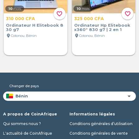
10
mois
10
mois
favorite_border
favorite_border
310 000 CFA
325 000 CFA
Ordinateur H Elitebook 8
Ordinateur Hp Elitebook
30 g7
x360° 830 g7 | 2 en 1
location_on
location_on
Cotonou, Bénin
Cotonou, Bénin
Changer de pays
A propos de CoinAfrique
Informations légales
Qui sommes nous ?
Conditions générales d’utilisation
L'actualité de CoinAfrique
Conditions générales de vente