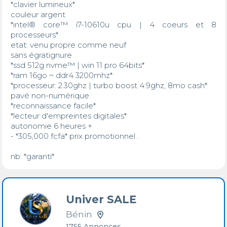
*clavier lumineux*

couleur argent 

*intel® core™ i7-10610u cpu | 4 coeurs et 8 
processeurs*

etat: venu propre comme neuf

sans égratignure

*ssd 512g nvme™ | win 11 pro 64bits*

*ram 16go ~ ddr4 3200mhz*

*processeur: 2.30ghz | turbo boost 4.9ghz, 8mo cash*

pavé non-numérique

*reconnaissance facile*

*lecteur d'empreintes digitales*

autonomie 6 heures +

- *305,000 fcfa* prix promotionnel .

nb: *garanti*
Univer SALE
Bénin
1755 Annonces