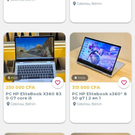
location_on
Cotonou, Bénin
5
mois
8
mois
favorite_border
favorite_border
250 000 CFA
315 000 CFA
PC HP EliteBook X360 83
PC HP Elitebook x360° 8
0 G7 core i5
30 g7 | 2 en 1
location_on
location_on
Cotonou, Bénin
Cotonou, Bénin