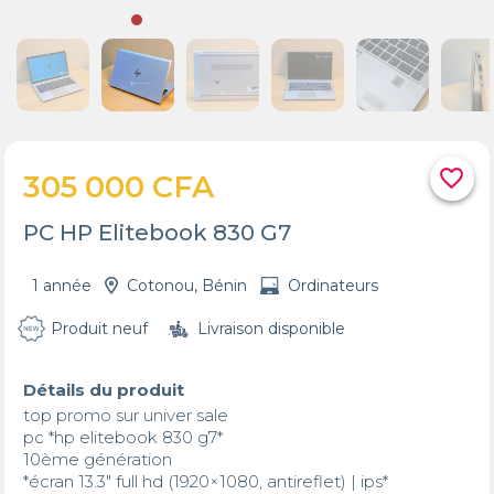
favorite_border
305 000 CFA
PC HP Elitebook 830 G7
1 année
Cotonou, Bénin
Ordinateurs
Produit neuf
Livraison disponible
Détails du produit
top promo sur univer sale

pc *hp elitebook 830 g7*

10ème génération

*écran 13.3" full hd (1920×1080, antireflet) | ips*
