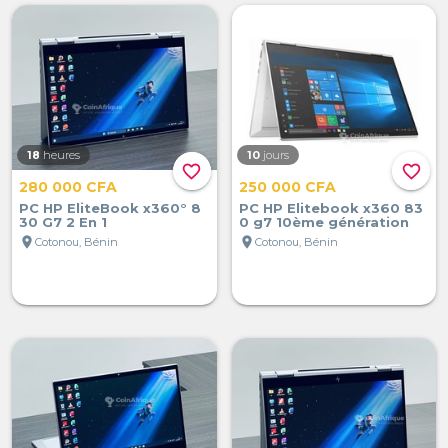
18
heures
10
jours
favorite_border
favorite_border
280 000 CFA
250 000 CFA
PC HP EliteBook x360° 8
PC HP Elitebook x360 83
30 G7 2 En 1
0 g7 10ème génération
location_on
location_on
Cotonou, Bénin
Cotonou, Bénin