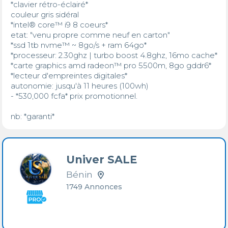
*clavier rétro-éclairé*

couleur gris sidéral

*intel® core™ i9 8 coeurs*

etat: "venu propre comme neuf en carton"

*ssd 1tb nvme™ ~ 8go/s + ram 64go*

*processeur: 2.30ghz | turbo boost 4.8ghz, 16mo cache*

*carte graphics amd radeon™ pro 5500m, 8go gddr6*

*lecteur d'empreintes digitales*

autonomie: jusqu'à 11 heures (100wh)

- *530,000 fcfa* prix promotionnel.

nb: *garanti*
Univer SALE
Bénin
1749 Annonces