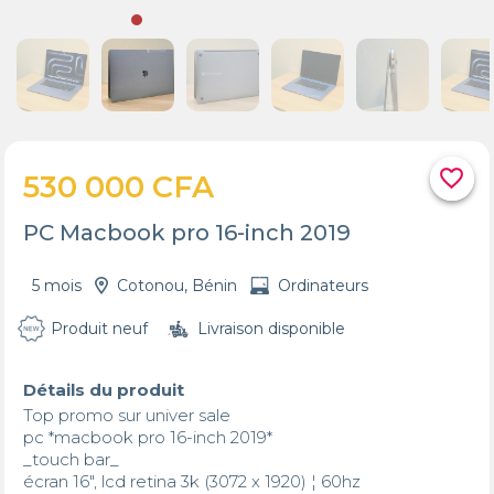
favorite_border
530 000 CFA
PC Macbook pro 16-inch 2019
5 mois
Cotonou, Bénin
Ordinateurs
Produit neuf
Livraison disponible
Détails du produit
Top promo sur univer sale 

pc *macbook pro 16-inch 2019*

_touch bar_

écran 16", lcd retina 3k (3072 x 1920) ¦ 60hz
