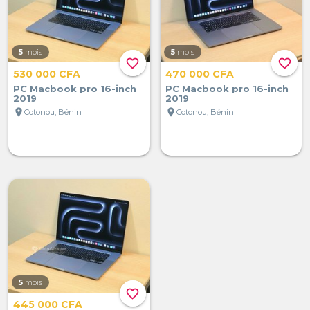
5
mois
5
mois
favorite_border
favorite_border
530 000 CFA
470 000 CFA
PC Macbook pro 16-inch
PC Macbook pro 16-inch
2019
2019
location_on
location_on
Cotonou, Bénin
Cotonou, Bénin
5
mois
favorite_border
445 000 CFA