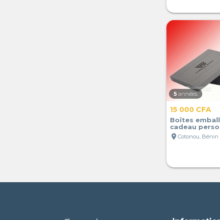
5
années
15 000 CFA
Boîtes emball
cadeau perso
location_on
Cotonou, Bénin