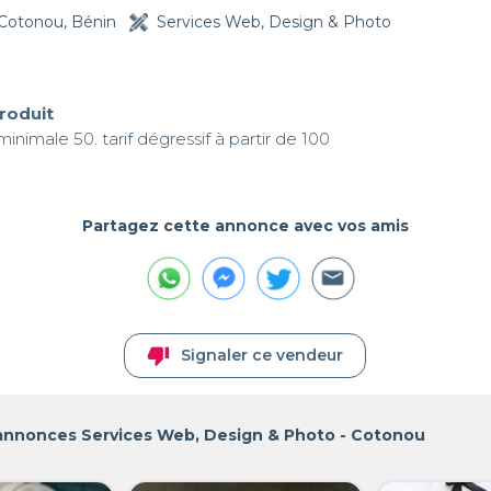
Cotonou, Bénin
Services Web, Design & Photo
produit
imale 50. tarif dégressif à partir de 100
Partagez cette annonce avec vos amis
thumb_down
Signaler ce vendeur
 annonces Services Web, Design & Photo - Cotonou