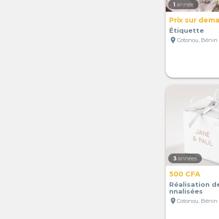
1
année
Prix sur dem
Étiquette
location_on
Cotonou, Bénin
3
années
500 CFA
Réalisation d
nnalisées
location_on
Cotonou, Bénin