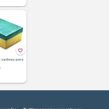
favorite_border
t cadeau pers
n