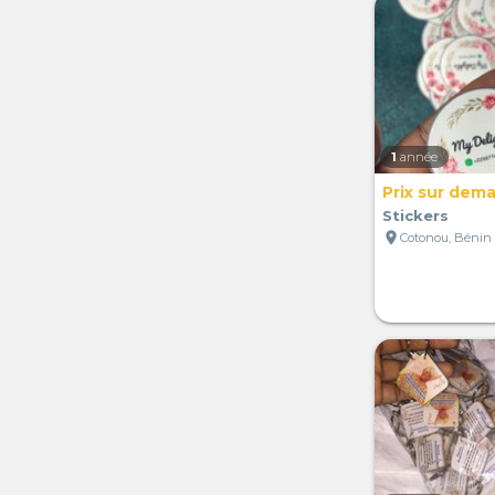
1
année
Prix sur dem
Stickers
location_on
Cotonou, Bénin