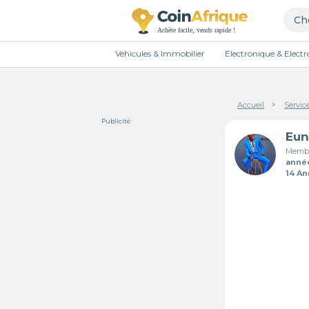
Véhicules & Immobilier
Electronique & Elec
Accueil
Servic
Publicité
Membr
anné
14 A