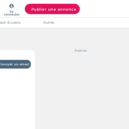
account_circle
Publier une annonce
Se
connecter
son & Loisirs
Autres
Publicité
Envoyer un email
Intéres