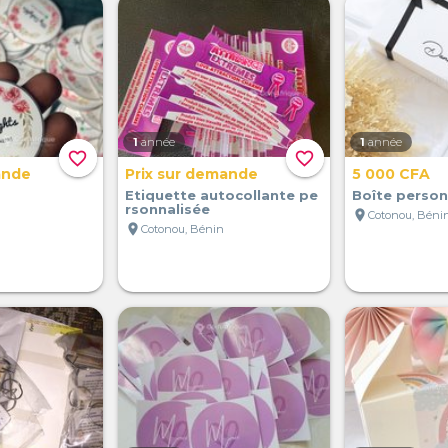
1
année
1
année
favorite_border
favorite_border
ande
Prix sur demande
5 000 CFA
Etiquette autocollante pe
Boîte person
rsonnalisée
location_on
Cotonou, Béni
location_on
Cotonou, Bénin