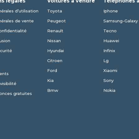
ns légales
Voitures à vendre
Téléphones 
érales d’utilisation
Toyota
Iphone
nérales de vente
Peugeot
Samsung-Galaxy
onfidentialité
Renault
Tecno
usion
Nissan
Huawei
curité
Hyundai
Infinix
Citroen
Lg
Ford
Xiaomi
ents
Kia
Sony
isibilité
Bmw
Nokia
onces gratuites