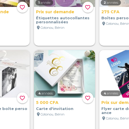
1
année
2
années
favorite_border
favorite_border
ande
Prix sur demande
275 CFA
Étiquettes autocollantes
Boîtes perso
personnalisées
location_on
Cotonou, Béni
location_on
Cotonou, Bénin
4
années
4
années
favorite_border
favorite_border
5 000 CFA
Prix sur de
e boîte perso
Carte d'invitation
Flyer carte 
ance
location_on
Cotonou, Bénin
location_on
Cotonou, Béni