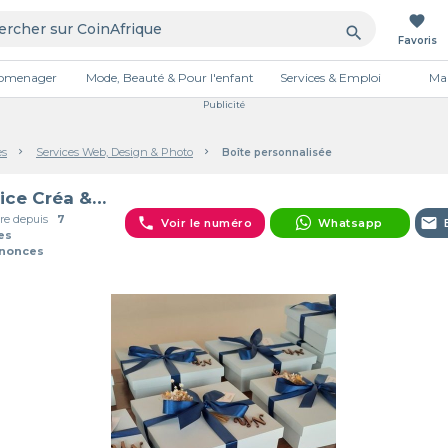
favorite
search
Favoris
tromenager
Mode, Beauté & Pour l'enfant
Services & Emploi
Mai
Publicité
es
Services Web, Design & Photo
Boîte personnalisée
Eunice Créa & Event's Agence
e depuis
7
phone
email
Voir le numéro
Whatsapp
es
nnonces