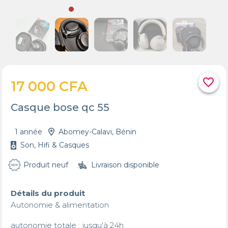
favorite_border
17 000 CFA
Casque bose qc 55
1 année
Abomey-Calavi, Bénin
Son, Hifi & Casques
Produit neuf
Livraison disponible
Détails du produit
Autonomie & alimentation

autonomie totale : jusqu'à 24h
