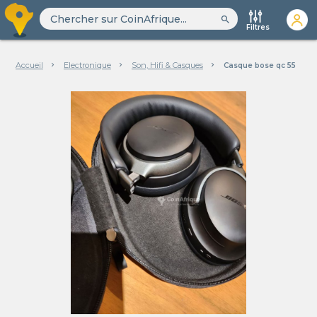
search
Filtres
Accueil
Electronique
Son, Hifi & Casques
Casque bose qc 55