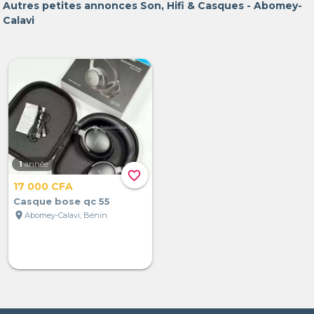
Autres petites annonces Son, Hifi & Casques - Abomey-
Calavi
1
année
favorite_border
17 000 CFA
Casque bose qc 55
location_on
Abomey-Calavi, Bénin