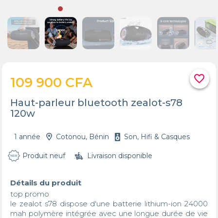
favorite_border
109 900 CFA
Haut-parleur bluetooth zealot-s78
120w
1 année
Cotonou, Bénin
Son, Hifi & Casques
Produit neuf
Livraison disponible
Détails du produit
top promo 

le zealot s78 dispose d'une batterie lithium-ion 24000 
mah polymère intégrée avec une longue durée de vie 