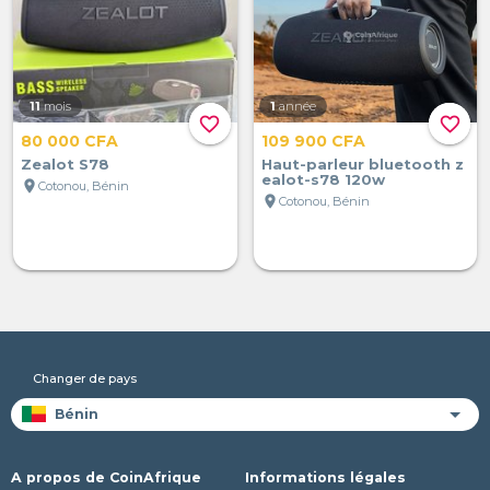
11
mois
1
année
favorite_border
favorite_border
80 000 CFA
109 900 CFA
Zealot S78
Haut-parleur bluetooth z
ealot-s78 120w
location_on
Cotonou, Bénin
location_on
Cotonou, Bénin
Changer de pays
A propos de CoinAfrique
Informations légales