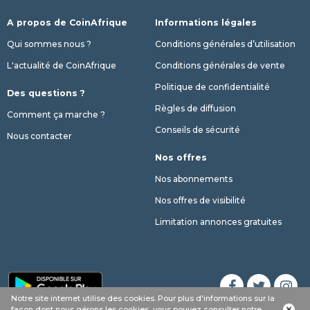
A propos de CoinAfrique
Informations légales
Qui sommes nous ?
Conditions générales d’utilisation
L'actualité de CoinAfrique
Conditions générales de vente
Politique de confidentialité
Des questions ?
Règles de diffusion
Comment ça marche ?
Conseils de sécurité
Nous contacter
Nos offres
Nos abonnements
Nos offres de visibilité
Limitation annonces gratuites
Notre site internet utilise des cookies. Pour plus d'informations sur la
Appel
Whatsapp
SMS
phone
façon dont nous gérons les cookies, vous pouvez consulter notre