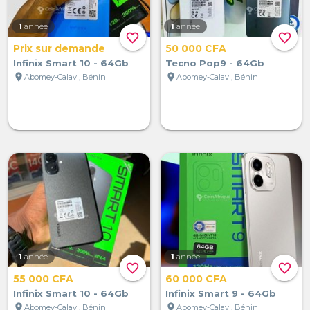
1
année
1
année
favorite_border
favorite_border
Prix sur demande
50 000 CFA
Infinix Smart 10 - 64Gb
Tecno Pop9 - 64Gb
location_on
location_on
Abomey-Calavi, Bénin
Abomey-Calavi, Bénin
1
année
1
année
favorite_border
favorite_border
55 000 CFA
60 000 CFA
Infinix Smart 10 - 64Gb
Infinix Smart 9 - 64Gb
location_on
location_on
Abomey-Calavi, Bénin
Abomey-Calavi, Bénin