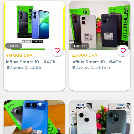
11
mois
1
année
favorite_border
favorite_border
48 000 CFA
55 000 CFA
Infinix Smart 10 - 64Gb
Infinix Smart 10 - 64Gb
location_on
location_on
Abomey-Calavi, Bénin
Abomey-Calavi, Bénin