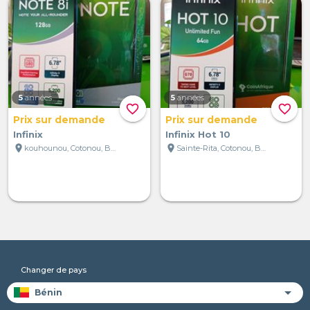
5
années
5
années
favorite_border
favorite_border
Prix sur demande
Prix sur demande
Infinix
Infinix Hot 10
location_on
location_on
kouhounou, Cotonou, Bénin
Sainte-Rita, Cotonou, Bénin
Changer de pays