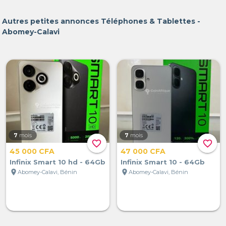
Autres petites annonces Téléphones & Tablettes -
Abomey-Calavi
7
mois
7
mois
favorite_border
favorite_border
45 000 CFA
47 000 CFA
Infinix Smart 10 hd - 64Gb
Infinix Smart 10 - 64Gb
location_on
location_on
Abomey-Calavi, Bénin
Abomey-Calavi, Bénin