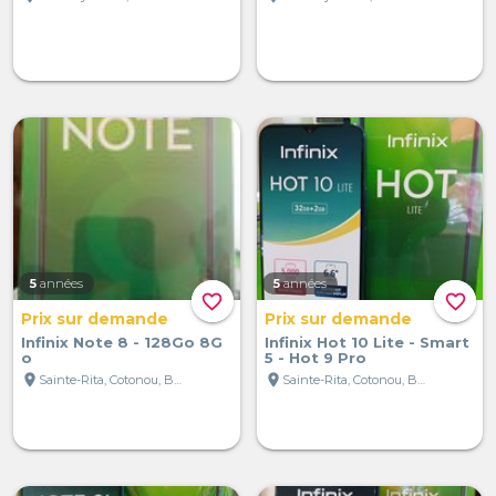
5
années
5
années
favorite_border
favorite_border
Prix sur demande
Prix sur demande
Infinix Note 8 - 128Go 8G
Infinix Hot 10 Lite - Smart
o
5 - Hot 9 Pro
location_on
location_on
Sainte-Rita, Cotonou, Bénin
Sainte-Rita, Cotonou, Bénin