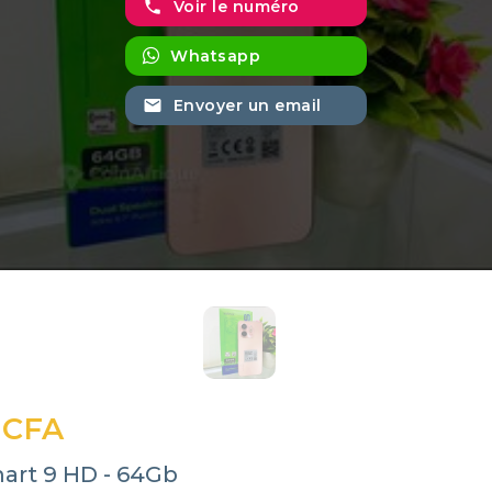
phone
Voir le numéro
Whatsapp
email
Envoyer un email
 CFA
mart 9 HD - 64Gb