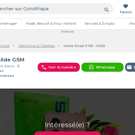
favorite
search
Favoris
tromenager
Mode, Beauté & Pour l'enfant
Services & Emploi
Mai
Publicité
onique
Téléphones & Tablettes
Infinix Smart 9 HD - 64Gb
ilde GSM
e depuis
2
phone
email
Voir le numéro
Whatsapp
es
nnonces
Intéressé(e) ?