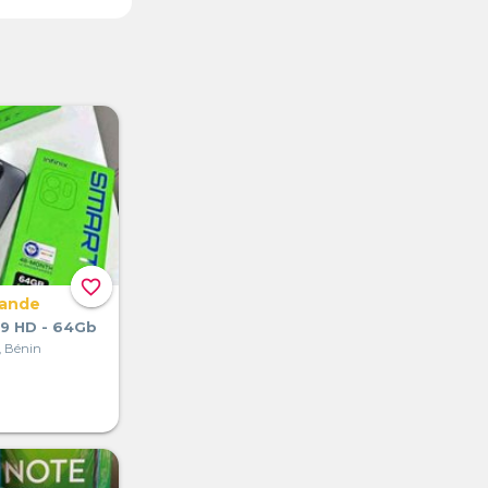
favorite_border
mande
t 9 HD - 64Gb
, Bénin