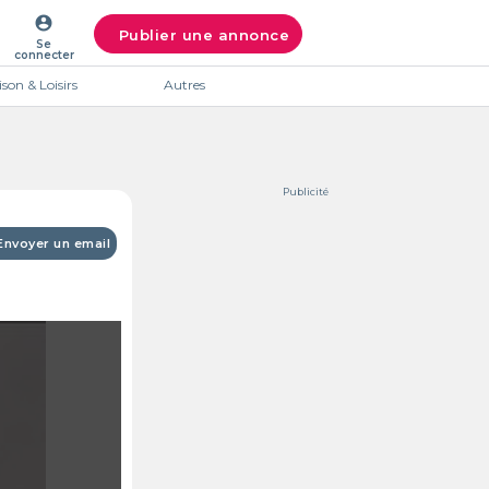
account_circle
Publier une annonce
Se
connecter
son & Loisirs
Autres
Publicité
Envoyer un email