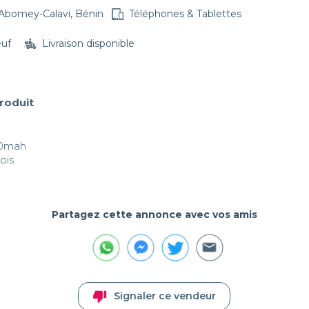
Abomey-Calavi, Bénin
Téléphones & Tablettes
euf
Livraison disponible
produit
0mah

ois
Partagez cette annonce avec vos amis
thumb_down
Signaler ce vendeur