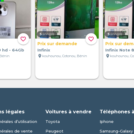
5
années
5
années
favorite_border
favorite_border
Prix sur demande
Prix sur de
 9 hd - 64Gb
Infinix
Infinix Note 8
location_on
location_on
 Bénin
kouhounou, Cotonou, Bénin
kouhounou, Co
ns légales
Voitures à vendre
Téléphones 
érales d’utilisation
Toyota
Iphone
nérales de vente
Peugeot
Samsung-Galaxy