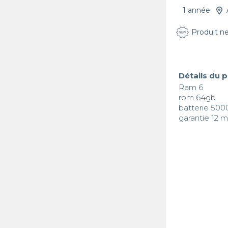
1 année
Produit n
Détails du 
Ram 6 

rom 64gb 

batterie 500
garantie 12 m