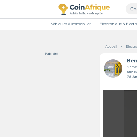
Véhicules & Immobilier
Electronique & Elec
Accueil
Electr
Publicité
Bén
Membr
anné
78 A