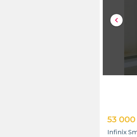
chevron_left
53 000
Infinix S