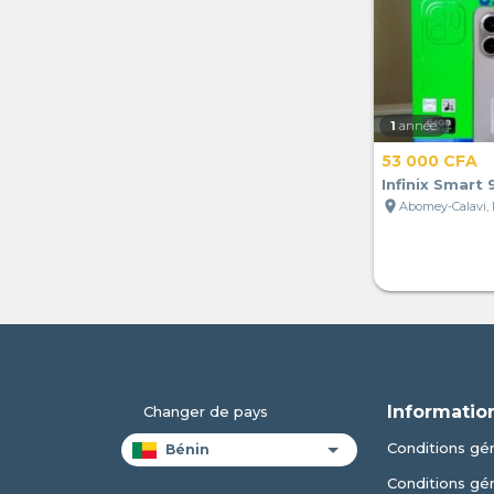
1
année
53 000 CFA
Infinix Smart
location_on
Abomey-Calavi,
Informatio
Changer de pays
Conditions gén
Conditions gé