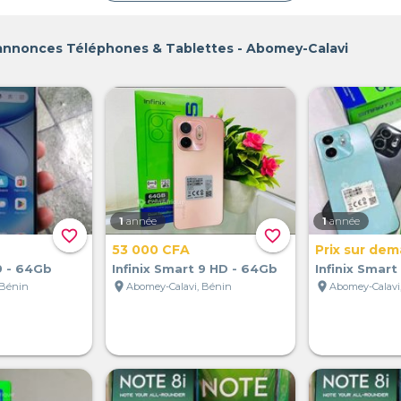
 annonces Téléphones & Tablettes - Abomey-Calavi
1
année
1
année
favorite_border
favorite_border
53 000 CFA
Prix sur de
9 - 64Gb
Infinix Smart 9 HD - 64Gb
Infinix Smar
location_on
location_on
 Bénin
Abomey-Calavi, Bénin
Abomey-Calavi