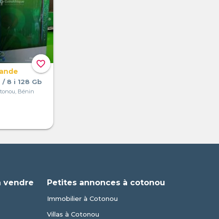
favorite_border
mande
 / 8 i 128 Gb
tonou, Bénin
à vendre
Petites annonces à cotonou
Immobilier à Cotonou
Villas à Cotonou