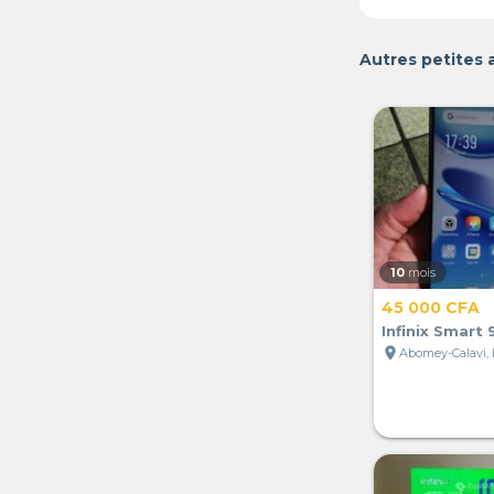
Autres petites
10
mois
45 000 CFA
Infinix Smart 
location_on
Abomey-Calavi,