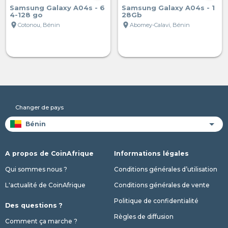
Samsung Galaxy A04s - 6
Samsung Galaxy A04s - 1
4-128 go
28Gb
location_on
location_on
Cotonou, Bénin
Abomey-Calavi, Bénin
Changer de pays
A propos de CoinAfrique
Informations légales
Qui sommes nous ?
Conditions générales d’utilisation
L'actualité de CoinAfrique
Conditions générales de vente
Politique de confidentialité
Des questions ?
Règles de diffusion
Comment ça marche ?