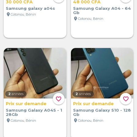
30 000 CFA
48 000 CFA
Samsung galaxy a04s
Samsung Galaxy A04 - 64
Gb
location_on
Cotonou, Bénin
location_on
Cotonou, Bénin
2
années
2
années
favorite_border
favorite_border
Prix sur demande
Prix sur demande
Samsung Galaxy A04S - 1
Samsung Galaxy S10 - 128
28Gb
Gb
location_on
location_on
Cotonou, Bénin
Cotonou, Bénin