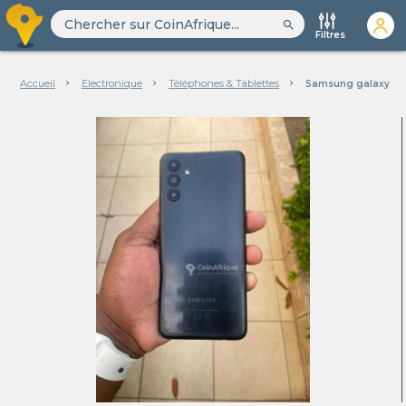
search
Filtres
Accueil
Electronique
Téléphones & Tablettes
Samsung galaxy a0