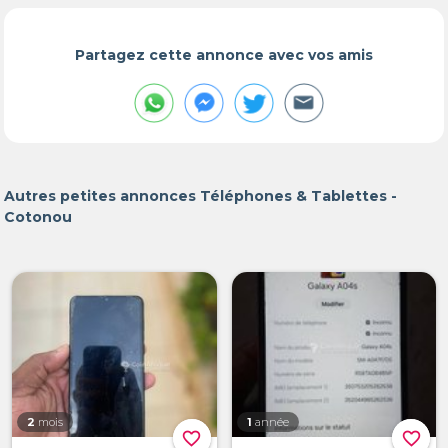
Partagez cette annonce avec vos amis
Autres petites annonces Téléphones & Tablettes -
Cotonou
2
mois
1
année
favorite_border
favorite_border