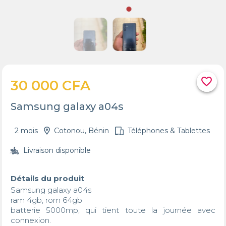
favorite_border
30 000 CFA
Samsung galaxy a04s
2 mois
Cotonou, Bénin
Téléphones & Tablettes
Livraison disponible
Détails du produit
Samsung galaxy a04s

ram 4gb, rom 64gb

batterie 5000mp, qui tient toute la journée avec 
connexion.
