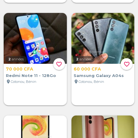
2
années
2
années
favorite_border
favorite_border
70 000 CFA
60 000 CFA
Redmi Note 11 - 128Go
Samsung Galaxy A04s
location_on
location_on
Cotonou, Bénin
Cotonou, Bénin