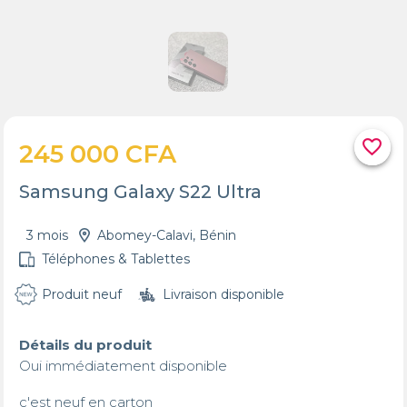
favorite_border
245 000 CFA
Samsung Galaxy S22 Ultra
3 mois
Abomey-Calavi, Bénin
Téléphones & Tablettes
Produit neuf
Livraison disponible
Détails du produit
Oui immédiatement disponible 

c'est neuf en carton
