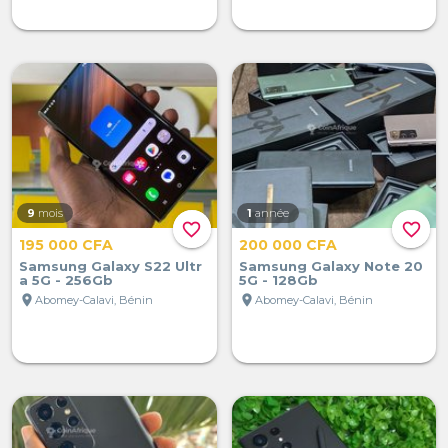
9
mois
1
année
favorite_border
favorite_border
195 000 CFA
200 000 CFA
Samsung Galaxy S22 Ultr
Samsung Galaxy Note 20
a 5G - 256Gb
5G - 128Gb
location_on
location_on
Abomey-Calavi, Bénin
Abomey-Calavi, Bénin