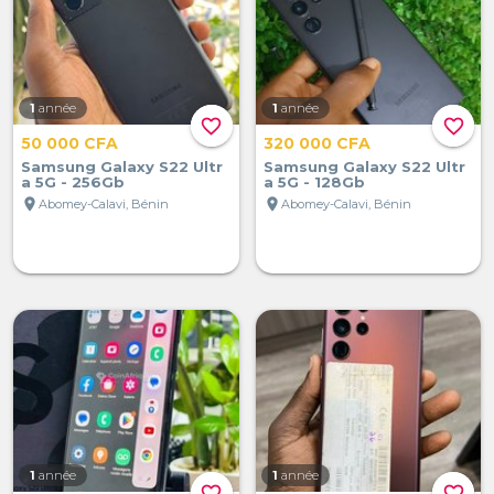
1
année
1
année
favorite_border
favorite_border
50 000 CFA
320 000 CFA
Samsung Galaxy S22 Ultr
Samsung Galaxy S22 Ultr
a 5G - 256Gb
a 5G - 128Gb
location_on
location_on
Abomey-Calavi, Bénin
Abomey-Calavi, Bénin
1
année
1
année
favorite_border
favorite_border