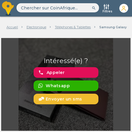
search
Filtres
Accueil
Electronique
Téléphones & Tablettes
Samsung Galaxy S22
Intéressé(e) ?
phone
Appeler
Whatsapp
Envoyer un sms