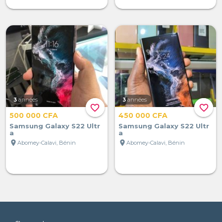
3
années
3
années
favorite_border
favorite_border
500 000 CFA
450 000 CFA
Samsung Galaxy S22 Ultr
Samsung Galaxy S22 Ultr
a
a
location_on
location_on
Abomey-Calavi, Bénin
Abomey-Calavi, Bénin