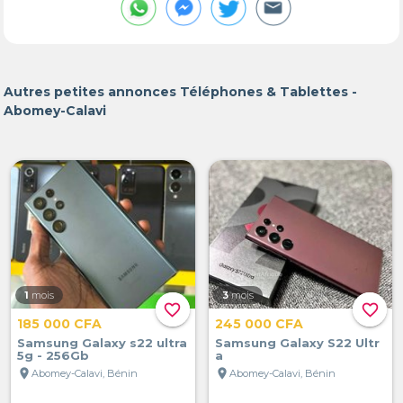
Autres petites annonces Téléphones & Tablettes -
Abomey-Calavi
1
mois
3
mois
favorite_border
favorite_border
185 000 CFA
245 000 CFA
Samsung Galaxy s22 ultra
Samsung Galaxy S22 Ultr
5g - 256Gb
a
location_on
location_on
Abomey-Calavi, Bénin
Abomey-Calavi, Bénin