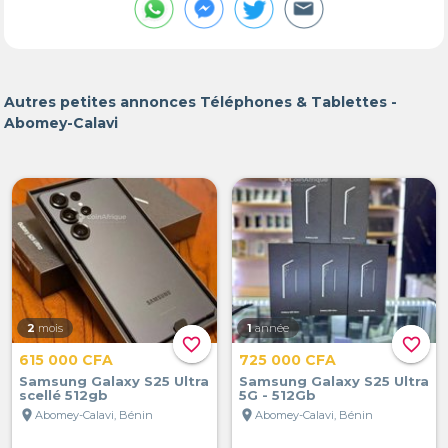
Autres petites annonces Téléphones & Tablettes -
Abomey-Calavi
2
mois
1
année
favorite_border
favorite_border
615 000 CFA
725 000 CFA
Samsung Galaxy S25 Ultra
Samsung Galaxy S25 Ultra
scellé 512gb
5G - 512Gb
location_on
location_on
Abomey-Calavi, Bénin
Abomey-Calavi, Bénin