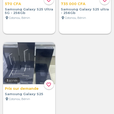
570 CFA
735 000 CFA
Samsung Galaxy S25 Ultra
Samsung Galaxy S25 ultra
5G - 256Gb
- 256Gb
location_on
location_on
Cotonou, Bénin
Cotonou, Bénin
1
année
favorite_border
Prix sur demande
Samsung Galaxy S25
location_on
Cotonou, Bénin