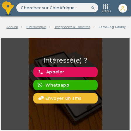
search
Filtres
Accueil
Electronique
Téléphones & Tablettes
Samsung Galaxy S25 
Intéressé(e) ?
phone
Appeler
Whatsapp
Envoyer un sms