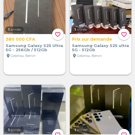
1
année
1
année
favorite_border
favorite_border
580 000 CFA
Prix sur demande
Samsung Galaxy S25 Ultra
Samsung Galaxy S25 ultra
5G - 256Gb / 512Gb
5G - 512Gb
location_on
location_on
Cotonou, Bénin
Cotonou, Bénin
1
année
1
année
favorite_border
favorite_border