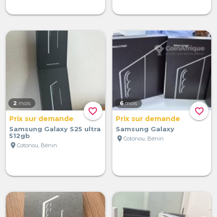
2
mois
6
mois
favorite_border
favorite_border
Prix sur demande
Prix sur demande
Samsung Galaxy S25 ultra
Samsung Galaxy
512gb
location_on
Cotonou, Bénin
location_on
Cotonou, Bénin