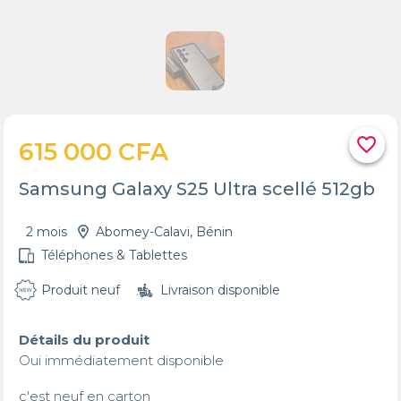
favorite_border
615 000 CFA
Samsung Galaxy S25 Ultra scellé 512gb
2 mois
Abomey-Calavi, Bénin
Téléphones & Tablettes
Produit neuf
Livraison disponible
Détails du produit
Oui immédiatement disponible 

c'est neuf en carton
