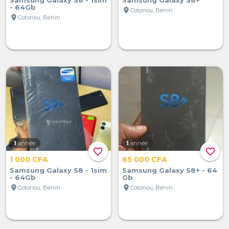
- 64Gb
location_on
Cotonou, Bénin
location_on
Cotonou, Bénin
1
année
1
année
favorite_border
favorite_border
1 000 CFA
65 000 CFA
Samsung Galaxy S8 - 1sim
Samsung Galaxy S8+ - 64
- 64Gb
Gb
location_on
location_on
Cotonou, Bénin
Cotonou, Bénin