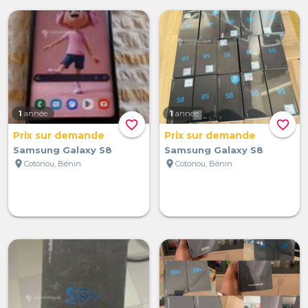
1
année
1
année
favorite_border
favorite_border
Prix sur demande
Prix sur demande
Samsung Galaxy S8
Samsung Galaxy S8
location_on
location_on
Cotonou, Bénin
Cotonou, Bénin