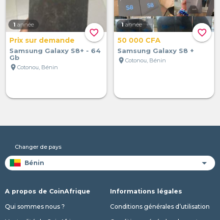
1
année
1
année
favorite_border
favorite_border
Prix sur demande
50 000 CFA
Samsung Galaxy S8+ - 64
Samsung Galaxy S8 +
Gb
location_on
Cotonou, Bénin
location_on
Cotonou, Bénin
Changer de pays
A propos de CoinAfrique
Informations légales
Qui sommes nous ?
Conditions générales d’utilisation