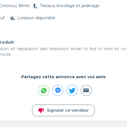
Cotonou, Bénin
Travaux, bricolage et jardinage
euf
Livraison disponible
produit
ation et reparation des televisios smart tv led tv new et oc
micile .
Partagez cette annonce avec vos amis
thumb_down
Signaler ce vendeur