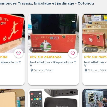
annonces Travaux, bricolage et jardinage - Cotonou
1
année
1
année
favorite_border
favorite_border
ande
Prix sur demande
Prix sur de
-Réparation T
Installation - Réparation T
Installation 
V
V
location_on
location_on
Cotonou, Bénin
Cotonou, Béni