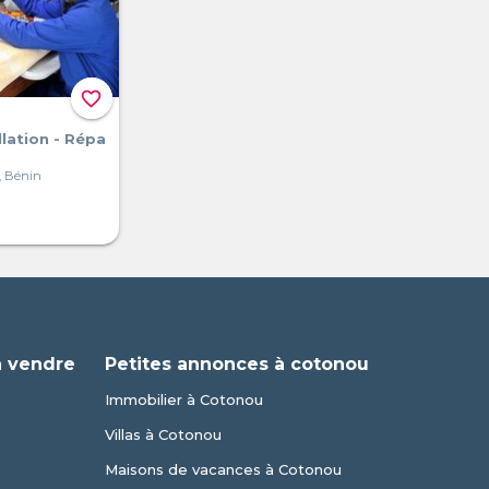
favorite_border
llation - Répa
, Bénin
à vendre
Petites annonces à cotonou
Immobilier à Cotonou
Villas à Cotonou
Maisons de vacances à Cotonou