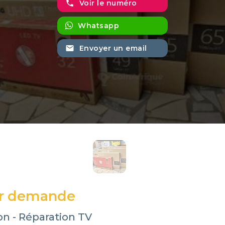
phone
Voir le numéro
Whatsapp
email
Envoyer un email
ur demande
ion - Réparation TV