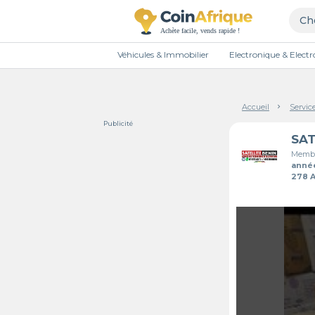
Véhicules & Immobilier
Electronique & Elec
Accueil
Servic
Publicité
Membr
anné
278 