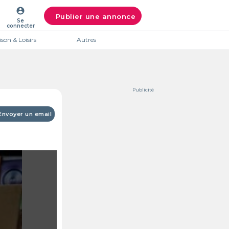
account_circle
Publier une annonce
Se
connecter
son & Loisirs
Autres
Publicité
Envoyer un email