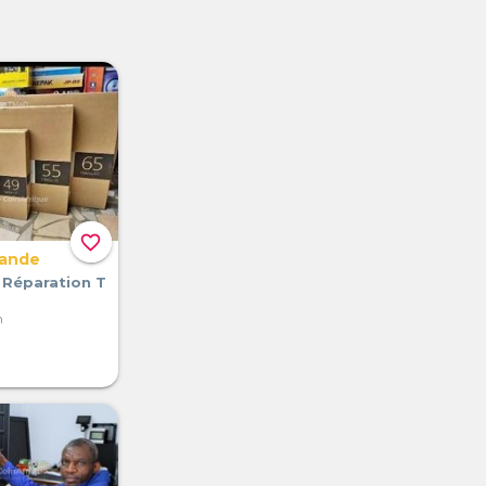
favorite_border
mande
- Réparation T
n