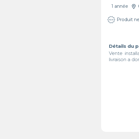
1 année
Produit n
Détails du 
Vente install
livraison a do