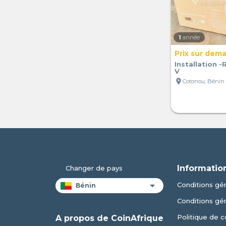
1
année
Prix sur dem
Installation 
V
location_on
Cotonou, Bénin
Informatio
Changer de pays
Conditions gén
Conditions gé
Politique de c
A propos de CoinAfrique