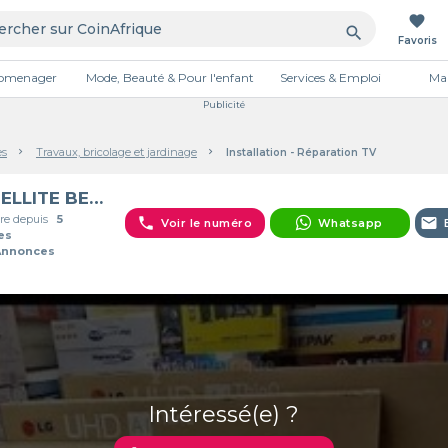
favorite
search
Favoris
tromenager
Mode, Beauté & Pour l'enfant
Services & Emploi
Mai
Publicité
es
Travaux, bricolage et jardinage
Installation - Réparation TV
SATELLITE BENIN ( AGENCE DES T
e depuis
5
phone
email
Voir le numéro
Whatsapp
es
Annonces
Intéressé(e) ?