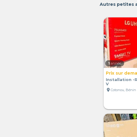
Autres petites 
1
année
Prix sur dem
Installation 
V
location_on
Cotonou, Bénin