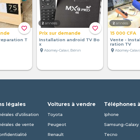
2
années
2
années
favorite_border
favorite_border
ande
Prix sur demande
15 000 CFA
-Reparation T
Installation android TV Bo
Vente - Insta
x
ration TV
location_on
location_on
Abomey-Calavi, Bénin
Abomey-Calavi
ns légales
Voitures à vendre
Téléphones 
érales d’utilisation
Toyota
Iphone
nérales de vente
Peugeot
Samsung-Galaxy
onfidentialité
Renault
Tecno